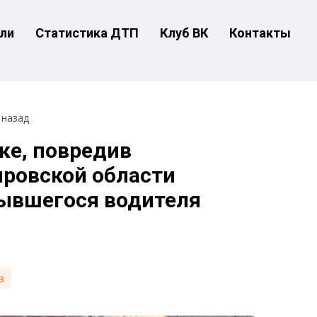
ли
Статистика ДТП
Клуб ВК
Контакты
 назад
ке, повредив
ировской области
ывшегося водителя
в