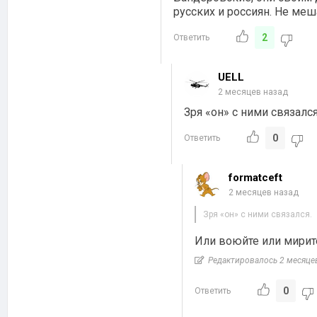
русских и россиян. Не меш
2
Ответить
UELL
2 месяцев назад
Зря «он» с ними связался
0
Ответить
formatceft
2 месяцев назад
Зря «он» с ними связался.
Или воюйте или мирите
Редактировалось 2 месяце
0
Ответить