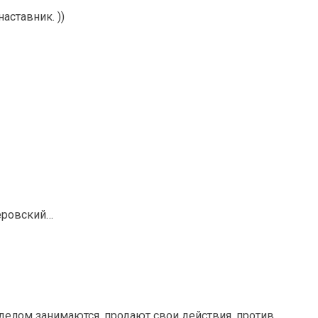
аставник. ))
еровский…
делом занимаются, продают свои действия, против