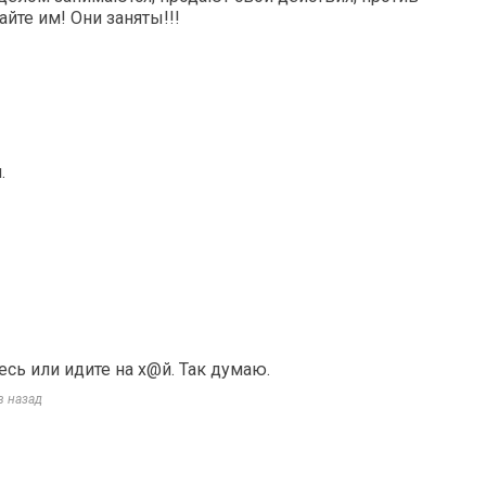
айте им! Они заняты!!!
.
сь или идите на х@й. Так думаю.
в назад