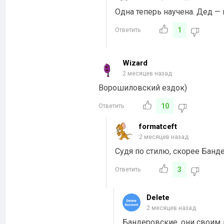
Одна теперь научена. Дед — н
1
Ответить
Wizard
2 месяцев назад
Ворошиловский ездок)
10
Ответить
formatceft
2 месяцев назад
Судя по стилю, скорее Банд
3
Ответить
Delete
2 месяцев назад
Бандеровские, они своим 