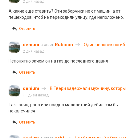
области женщина на
2 дня назад
«Ниссане» не
А какие еще ставить? Эти заборчики не от машин, а от
вписалась в поворот и
пешеходов, чтоб не переходили улицу, где неположено.
сбила велосипедистку
Ответить
denium
Rubicon
Один человек погиб в
в ответ
массовом ДТП на
2 дня назад
МКАД
Непонятно зачем он на газ до последнего давил
Ответить
denium
️В Твери задержали мужчину, который
намеренно спровоцировал падение
11 дней назад
ребёнка с электросамоката
Так гоняя, рано или поздно малолетний дебил сам бы
покалечился
Ответить