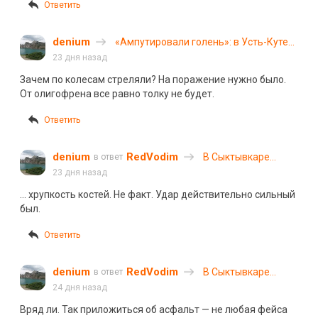
Ответить
denium
«Ампутировали голень»: в Усть-Куте
лихач на «Ладе» пытался скрыться от
23 дня назад
полиции и сбил женщину
Зачем по колесам стреляли? На поражение нужно было.
От олигофрена все равно толку не будет.
Ответить
denium
RedVodim
В Сыктывкаре
в ответ
трагически погиб
23 дня назад
мужчина на
… хрупкость костей. Не факт. Удар действительно сильный
электросамокате
был.
Ответить
denium
RedVodim
В Сыктывкаре
в ответ
трагически погиб
24 дня назад
мужчина на
Вряд ли. Так приложиться об асфальт — не любая фейса
электросамокате