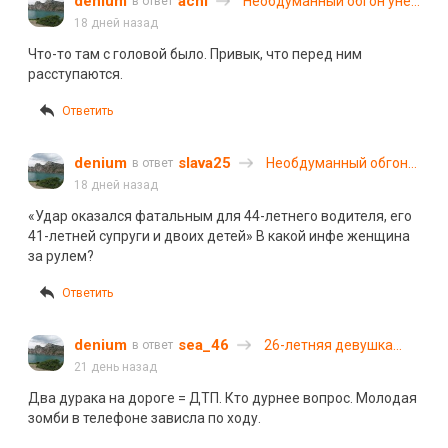
denium
achi
Необдуманный обгон унес
в ответ
жизни целой семьи на
18 дней назад
трассе Тамбов — Пенза
Что-то там с головой было. Привык, что перед ним
расступаются.
Ответить
denium
slava25
Необдуманный обгон
в ответ
унес жизни целой
18 дней назад
семьи на трассе
«
Удар оказался фатальным для 44-летнего водителя, его
Тамбов — Пенза
41-летней супруги и двоих детей» В какой инфе женщина
за рулем?
Ответить
denium
sea_46
26-летняя девушка
в ответ
попала под колеса
21 день назад
автобуса в Ярославле
Два дурака на дороге = ДТП. Кто дурнее вопрос. Молодая
зомби в телефоне зависла по ходу.