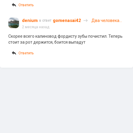
Ответить
denium
gomenasai42
Два человека
в ответ
пострадали в
2 месяца назад
массовом ДТП
Скорее всего калиновод фордисту зубы почистил. Теперь
на Октябрьском
стоит за рот держится, боится выпадут
проспекте в
Кирове
Ответить