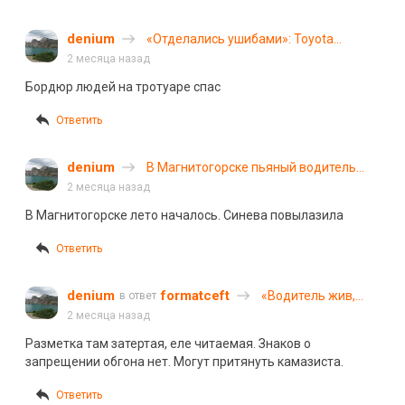
denium
«Отделались ушибами»: Toyota
перевернулась в Петербурге
2 месяца назад
Бордюр людей на тротуаре спас
Ответить
denium
В Магнитогорске пьяный водитель
сбил троих пешеходов и скрылся
2 месяца назад
В Магнитогорске лето началось. Синева повылазила
Ответить
denium
formatceft
«Водитель жив,
в ответ
даже не
2 месяца назад
поцарапан»: в
Разметка там затертая, еле читаемая. Знаков о
Иркутской области
запрещении обгона нет. Могут притянуть камазиста.
автомобиль
вылетел с дороги и
Ответить
перевернулся