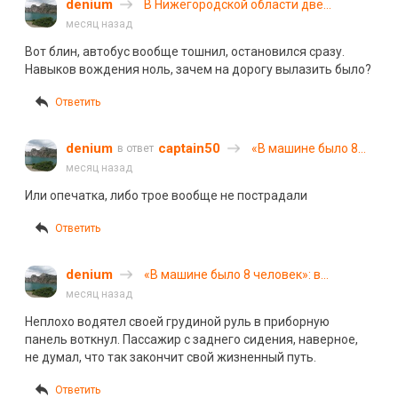
denium
В Нижегородской области две
школьницы на мотоцикле лоб в лоб
месяц назад
столкнулись с автобусом
Вот блин, автобус вообще тошнил, остановился сразу.
Навыков вождения ноль, зачем на дорогу вылазить было?
Ответить
denium
captain50
«В машине было 8
в ответ
человек»: в Иванове
месяц назад
пьяная компания на
Или опечатка, либо трое вообще не пострадали
Kia Rio врезалась в
столб
Ответить
denium
«В машине было 8 человек»: в
Иванове пьяная компания на Kia Rio
месяц назад
врезалась в столб
Неплохо водятел своей грудиной руль в приборную
панель воткнул. Пассажир с заднего сидения, наверное,
не думал, что так закончит свой жизненный путь.
Ответить