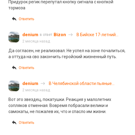
Придурок регик перепутал кнопку сигнала с кнопкой
тормоза
Ответить
denium
Bizon
В Бийске 17-летний
в ответ
подросток на «десятке»
2 месяца назад
врезался в автобусную
Да согласен, не реализовал. Не успел на зоне почалиться,
остановку и снёс столб
а оттуда на сво закончить геройский жизненный путь.
Ответить
denium
В Челябинской области пьяные
мужчина и женщина за рулем
2 месяца назад
устроили погром во дворе
Вот это звездец, покатушки. Реакция у малолетних
сопляков отменная. Вовремя побрасали велики и
самокаты, не пожалев их, что и спасло им жизни.
Ответить