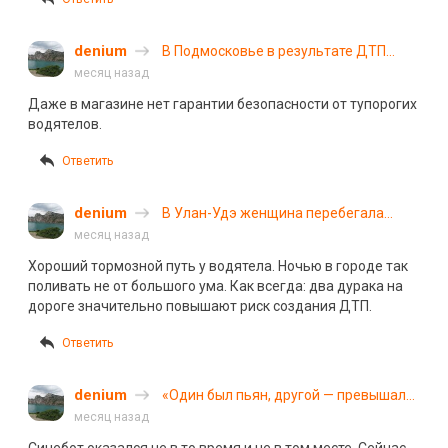
denium
В Подмосковье в результате ДТП
внедорожник въехал в магазин и сбил
месяц назад
женщину-покупателя
Даже в магазине нет гарантии безопасности от тупорогих
водятелов.
Ответить
denium
В Улан-Удэ женщина перебегала
дорогу на красный и погибла под
месяц назад
колесами внедорожника
Хороший тормозной путь у водятела. Ночью в городе так
поливать не от большого ума. Как всегда: два дурака на
дороге значительно повышают риск создания ДТП.
Ответить
denium
«Один был пьян, другой — превышал»:
четверо погибли в ДТП в Каменске-
месяц назад
Уральском