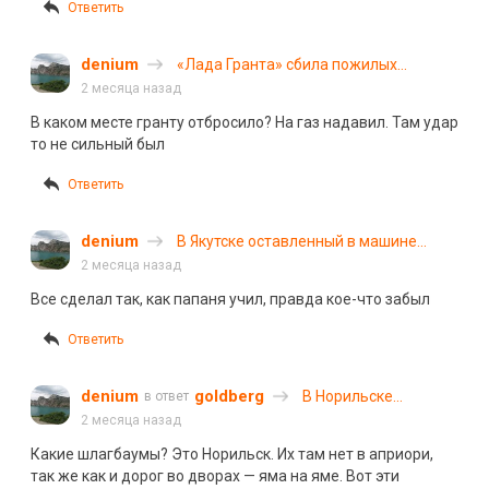
Ответить
denium
«Лада Гранта» сбила пожилых
пешеходов в результате ДТП на
2 месяца назад
перекрестке в Чебоксарах
В каком месте гранту отбросило? На газ надавил. Там удар
то не сильный был
Ответить
denium
В Якутске оставленный в машине
ребенок сел за руль и устроил ДТП
2 месяца назад
Все сделал так, как папаня учил, правда кое-что забыл
Ответить
denium
goldberg
В Норильске
в ответ
возбудили уголовное
2 месяца назад
дело после ДТП с
Какие шлагбаумы? Это Норильск. Их там нет в априори,
участием
так же как и дорог во дворах — яма на яме. Вот эти
подростков на