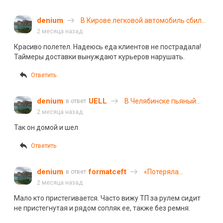
denium
В Кирове легковой автомобиль сбил
курьера на электросамокате
2 месяца назад
Красиво полетел. Надеюсь еда клиентов не пострадала!
Таймеры доставки вынуждают курьеров нарушать.
Ответить
denium
UELL
В Челябинске пьяный
в ответ
мужчина бросился на
2 месяца назад
автобус
Так он домой и шел
Ответить
denium
formatceft
«Потеряла
в ответ
сознание за
2 месяца назад
рулем»: два
Мало кто пристегивается. Часто вижу ТП за рулем сидит
автомобиля лоб в
не пристегнутая и рядом сопляк ее, также без ремня.
лоб столкнулись в
Нижнем Новгороде