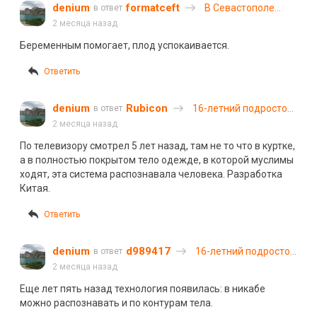
denium
formatceft
В Севастополе
в ответ
самокатчик въехал
2 месяца назад
в машину с
Беременным помогает, плод успокаивается.
беременной
женщиной и
Ответить
скрылся
denium
Rubicon
16-летний подросток
в ответ
скрылся с места ДТП
2 месяца назад
в Мордовии, но его
По телевизору смотрел 5 лет назад, там не то что в куртке,
разыскали и
а в полностью покрытом тело одежде, в которой муслимы
оштрафовали
ходят, эта система распознавала человека. Разработка
Китая.
Ответить
denium
d989417
16-летний подросток
в ответ
скрылся с места ДТП
2 месяца назад
в Мордовии, но его
Еще лет пять назад технология появилась: в никабе
разыскали и
можно распознавать и по контурам тела.
оштрафовали