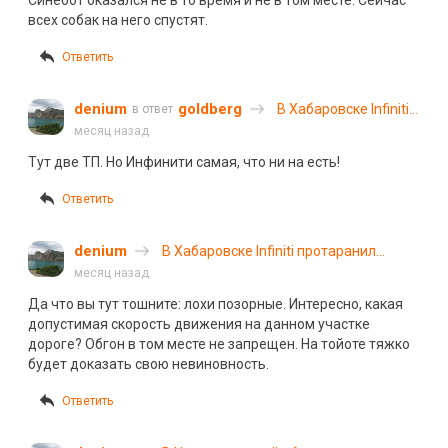
Синебот оказался не в то время и не в том месте. Сейчас
всех собак на него спустят.
Ответить
denium
goldberg
В Хабаровске Infiniti
в ответ
протаранил «Тойоту»
месяц назад
и врезался в забор
Тут две ТП. Но Инфинити самая, что ни на есть!
Ответить
denium
В Хабаровске Infiniti протаранил
«Тойоту» и врезался в забор
месяц назад
Да что вы тут тошните: лохи позорные. Интересно, какая
допустимая скорость движения на данном участке
дороге? Обгон в том месте не запрещен. На тойоте тяжко
будет доказать свою невиновность.
Ответить