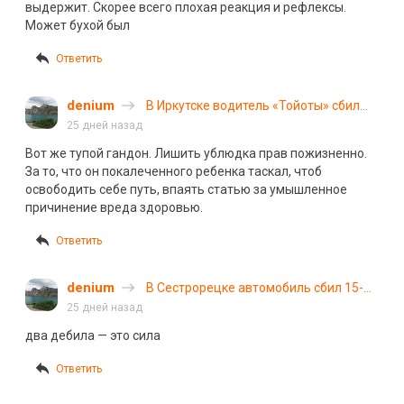
выдержит. Скорее всего плохая реакция и рефлексы.
Может бухой был
Ответить
denium
В Иркутске водитель «Тойоты» сбил
двоих детей и скрылся с места ДТП
25 дней назад
Вот же тупой гандон. Лишить ублюдка прав пожизненно.
За то, что он покалеченного ребенка таскал, чтоб
освободить себе путь, впаять статью за умышленное
причинение вреда здоровью.
Ответить
denium
В Сестрорецке автомобиль сбил 15-
летнего подростка на питбайке
25 дней назад
два дебила — это сила
Ответить