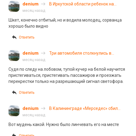
denium
В Иркутской области ребенок на
велосипеде попал под автомобиль
месяц назад
Шкет, конечно отбитый, но и водила молодец, сорванца
хорошо было видно
Ответить
denium
Три автомобиля столкнулись в
Иркутской области: пострадали 7
месяц назад
человек
Судя по следу на лобовом, тупой кучер на белой научится
пристегиваться, пристегивать пассажиров и проезжать
перекрестки только на разрешающий сигнал светофора.
Ответить
denium
В Калининграде «Мерседес» сбил
женщину с двумя детьми: видео с
месяц назад
камеры
Вот мудень какой. Нужно было линчевать его на месте
Ответить