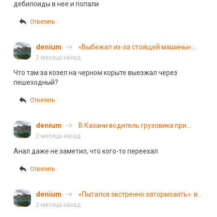
дебилоиды в нее и попали
питбайке, сбивших
женщину
Ответить
denium
«Выбежал из-за стоящей машины»:
ребенок попал под колеса авто в
2 месяца назад
Городце
Что там за козел на черном корыте выезжал через
пешеходный?
Ответить
denium
В Казани водитель грузовика при
повороте направо сбил школьницу
2 месяца назад
Анал даже не заметил, что кого-то переехал
Ответить
denium
«Пытался экстренно затормозить»: в
Тюмени Volkswagen сбил 6-летнего
2 месяца назад
ребенка на велосипеде