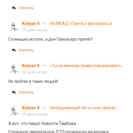
Ответить
Kolyan II
На МКАД «Газель» врезалась в
ограждение и загорелась
19 дней назад
Солнышко встало, а дон Газельеро прилёг!
Ответить
Kolyan II
«Ты не имеешь права поворачивать»:
конфликт на дороге в Петербурге
20 дней назад
Не люблю я таких людей!
Ответить
Kolyan II
Необдуманный обгон унес жизни
целой семьи на трассе Тамбов —
20 дней назад
Пенза
А вот, что пишут Новости Тамбова:
Страшное смертельное ДТП произошло вечером в