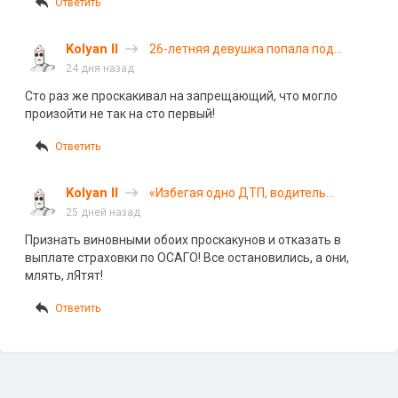
Ответить
Kolyan II
26-летняя девушка попала под
колеса автобуса в Ярославле
24 дня назад
Сто раз же проскакивал на запрещающий, что могло
произойти не так на сто первый!
Ответить
Kolyan II
«Избегая одно ДТП, водитель
совершил другое»: камера
25 дней назад
запечатлела момент столкновения
Признать виновными обоих проскакунов и отказать в
авто в Красноярске
выплате страховки по ОСАГО! Все остановились, а они,
млять, лЯтят!
Ответить