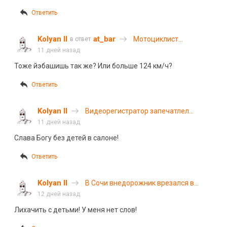
Ответить
Kolyan II
at_bar
Мотоциклист
в ответ
столкнулся с попутным
11 дней назад
автомобилем в
Тоже йэбашишь так же? Или больше 124 км/ч?
Иркутской области
Ответить
Kolyan II
Видеорегистратор запечатлел
момент массового ДТП в Твери
11 дней назад
Слава Богу без детей в салоне!
Ответить
Kolyan II
В Сочи внедорожник врезался в
стену тоннеля: погибли 5 человек
12 дней назад
Лихачить с детьми! У меня нет слов!