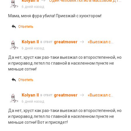
Kolyan II
Один человек погиб в массовом ДТП
на МКАД
6 дней назад
Мама, меня фура убила! Приезжай с хуюктором!
Ответить
Kolyan II
greatmover
«Выезжал с
в ответ
прилегающей»:
6 дней назад
подросток на
Да нет, хруст как раз-таки выезжал со второстепенной, но
мопеде погиб в
и приоравод летел по главной в населенном пункте не
ДТП в
меньше сотни!
Свердловской
области
Ответить
Kolyan II
greatmover
«Выезжал с
в ответ
прилегающей»:
6 дней назад
подросток на
Да нет, хруст как раз-таки выезжал со второстепенной, но
мопеде погиб в
и приоравод летел по главной в населенном пункте не
ДТП в
меньше сотни! Вот и присядет!
Свердловской
области