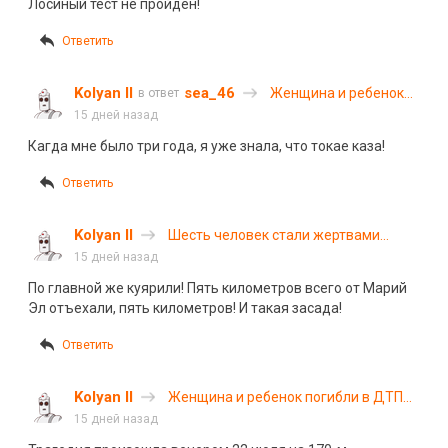
Лосиный тест не пройден!
Ответить
Kolyan II
sea_46
Женщина и ребенок
в ответ
погибли в ДТП на
15 дней назад
трассе «Байкал»
Кагда мне было три года, я уже знала, что токае каза!
Ответить
Kolyan II
Шесть человек стали жертвами
дорожной аварии в Татарстане
15 дней назад
По главной же куярили! Пять километров всего от Марий
Эл отъехали, пять километров! И такая засада!
Ответить
Kolyan II
Женщина и ребенок погибли в ДТП
на трассе «Байкал»
15 дней назад