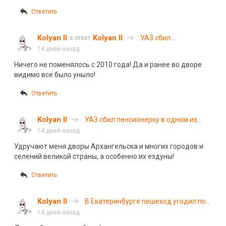
Ответить
Kolyan II
Kolyan II
УАЗ сбил
в ответ
пенсионерку в одном
14 дней назад
из дворов
Ничего не поменялось с 2010 года! Да и ранее во дворе
Архангельска
видимо все было уныло!
Ответить
Kolyan II
УАЗ сбил пенсионерку в одном из
дворов Архангельска
14 дней назад
Удручают меня дворы Архангельска и многих городов и
селений великой страны, а особенно их ездуны!
Ответить
Kolyan II
В Екатеринбурге пешеход угодил под
мотоцикл и погиб
14 дней назад