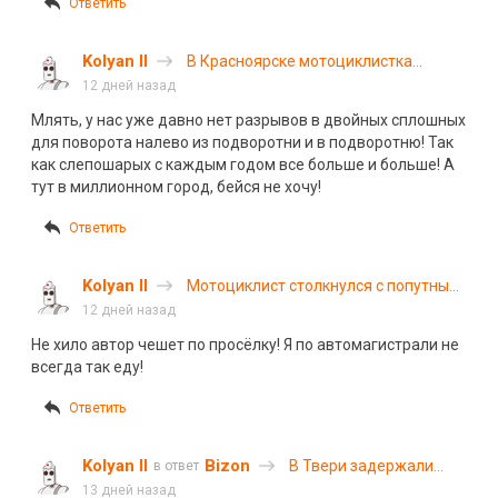
Ответить
Kolyan II
В Красноярске мотоциклистка
попала в реанимацию, врезавшись в
12 дней назад
стоящий автомобиль
Млять, у нас уже давно нет разрывов в двойных сплошных
для поворота налево из подворотни и в подворотню! Так
как слепошарых с каждым годом все больше и больше! А
тут в миллионном город, бейся не хочу!
Ответить
Kolyan II
Мотоциклист столкнулся с попутным
автомобилем в Иркутской области
12 дней назад
Не хило автор чешет по просёлку! Я по автомагистрали не
всегда так еду!
Ответить
Kolyan II
Bizon
️В Твери задержали
в ответ
мужчину, который
13 дней назад