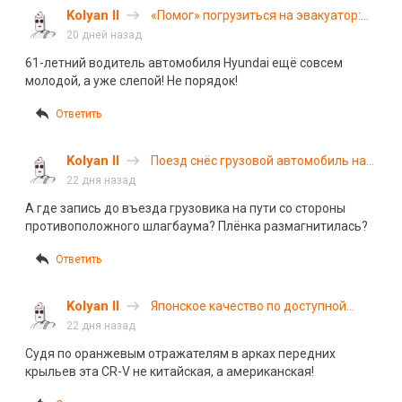
Kolyan II
«Помог» погрузиться на эвакуатор:
курьезное ДТП произошло в Минске
20 дней назад
61-летний водитель автомобиля Hyundai ещё совсем
молодой, а уже слепой! Не порядок!
Ответить
Kolyan II
Поезд снёс грузовой автомобиль на
переезде под Нижним Новгородом:
22 дня назад
видео с камеры наблюдения
А где запись до въезда грузовика на пути со стороны
противоположного шлагбаума? Плёнка размагнитилась?
Ответить
Kolyan II
Японское качество по доступной
цене: Honda CR-V возвращается на
22 дня назад
российский рынок
Судя по оранжевым отражателям в арках передних
крыльев эта CR-V не китайская, а американская!