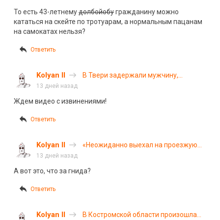
намеренно
То есть 43-летнему
долбойобу
гражданину можно
спровоцировал
кататься на скейте по тротуарам, а нормальным пацанам
падение ребёнка с
на самокатах нельзя?
электросамоката
Ответить
Kolyan II
️В Твери задержали мужчину,
который намеренно спровоцировал
13 дней назад
падение ребёнка с электросамоката
Ждем видео с извинениями!
Ответить
Kolyan II
«Неожиданно выехал на проезжую
часть»: в Красноярске автомобиль
13 дней назад
сбил 11-летнего велосипедиста
А вот это, что за гнида?
Ответить
Kolyan II
В Костромской области произошла