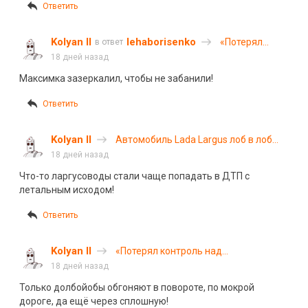
Ответить
Kolyan II
lehaborisenko
«Потерял
в ответ
контроль над
18 дней назад
управлением»:
Максимка зазеркалил, чтобы не забанили!
пассажир
мотоцикла
Ответить
погиб в ДТП
на трассе
«Сибирь» в
Kolyan II
Автомобиль Lada Largus лоб в лоб
Иркутской
столкнулся с КамАЗом под Ростовом
18 дней назад
области
Что-то ларгусоводы стали чаще попадать в ДТП с
летальным исходом!
Ответить
Kolyan II
«Потерял контроль над
управлением»: пассажир мотоцикла
18 дней назад
погиб в ДТП на трассе «Сибирь» в
Только долбойобы обгоняют в повороте, по мокрой
Иркутской области
дороге, да ещё через сплошную!