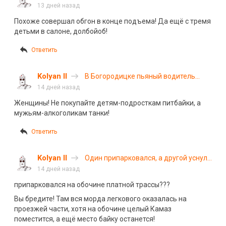
авария, унесшая жизни пятерых
13 дней назад
человек
Похоже совершал обгон в конце подъема! Да ещё с тремя
детьми в салоне, долбойоб!
Ответить
Kolyan II
В Богородицке пьяный водитель
«Танка» устроил массовое ДТП, в
14 дней назад
результате которого погиб человек
Женщины! Не покупайте детям-подросткам питбайки, а
мужьям-алкоголикам танки!
Ответить
Kolyan II
Один припарковался, а другой уснул:
фура и легковой автомобиль
14 дней назад
столкнулись на трассе
припарковался на обочине платной трассы???
Вы бредите! Там вся морда легкового оказалась на
проезжей части, хотя на обочине целый Камаз
поместится, а ещё место байку останется!