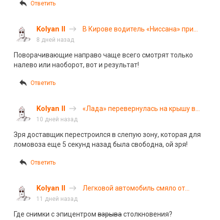
Ответить
Kolyan II
В Кирове водитель «Ниссана» при
повороте не рассчитал манёвр и
8 дней назад
зацепил кроссовер
Поворачивающие направо чаще всего смотрят только
налево или наоборот, вот и результат!
Ответить
Kolyan II
«Лада» перевернулась на крышу в
результате ДТП в Нижнем Новгороде
10 дней назад
Зря доставщик перестроился в слепую зону, которая для
ломовоза еще 5 секунд назад была свободна, ой зря!
Ответить
Kolyan II
Легковой автомобиль смяло от
столкновения с грузовиком на трассе
11 дней назад
М-2 в Тульской области: погибли
Где снимки с эпицентром
взрыва
столкновения?
четверо