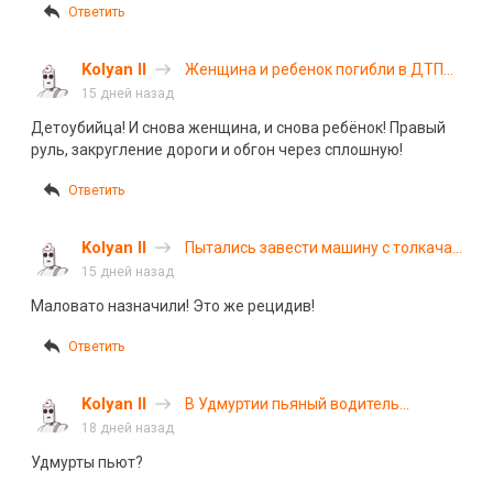
Ответить
Kolyan II
Женщина и ребенок погибли в ДТП
на трассе «Байкал»
15 дней назад
Детоубийца! И снова женщина, и снова ребёнок! Правый
руль, закругление дороги и обгон через сплошную!
Ответить
Kolyan II
Пытались завести машину с толкача,
но что-то пошло не так
15 дней назад
Маловато назначили! Это же рецидив!
Ответить
Kolyan II
В Удмуртии пьяный водитель
электровелосипеда сбил женщину на
18 дней назад
пешеходном переходе
Удмурты пьют?