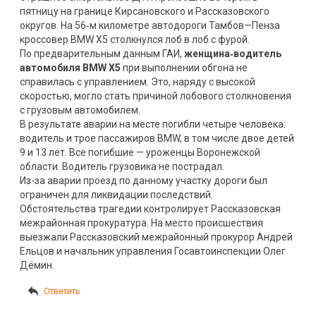
пятницу на границе Кирсановского и Рассказовского
округов. На 56‑м километре автодороги Тамбов—Пенза
кроссовер BMW X5 столкнулся лоб в лоб с фурой.
По предварительным данным ГАИ,
женщина‑водитель
автомобиля BMW X5
при выполнении обгона не
справилась с управлением. Это, наряду с высокой
скоростью, могло стать причиной лобового столкновения
с грузовым автомобилем.
В результате аварии на месте погибли четыре человека:
водитель и трое пассажиров BMW, в том числе двое детей
9 и 13 лет. Все погибшие — уроженцы Воронежской
области. Водитель грузовика не пострадал.
Из-за аварии проезд по данному участку дороги был
ограничен для ликвидации последствий.
Обстоятельства трагедии контролирует Рассказовская
межрайонная прокуратура. На место происшествия
выезжали Рассказовский межрайонный прокурор Андрей
Ельцов и начальник управления Госавтоинспекции Олег
Дёмин.
Ответить