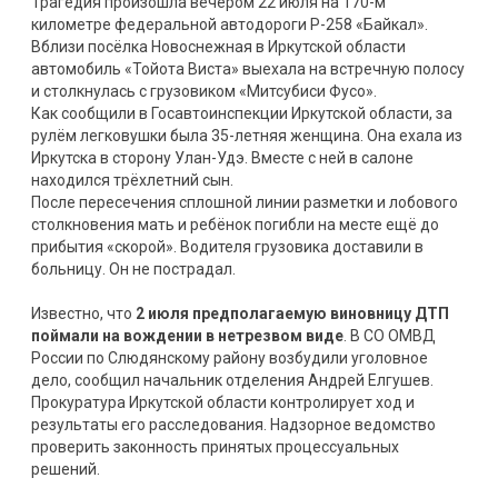
Трагедия произошла вечером 22 июля на 170-м
километре федеральной автодороги Р-258 «Байкал».
Вблизи посёлка Новоснежная в Иркутской области
автомобиль «Тойота Виста» выехала на встречную полосу
и столкнулась с грузовиком «Митсубиси Фусо».
Как сообщили в Госавтоинспекции Иркутской области, за
рулём легковушки была 35-летняя женщина. Она ехала из
Иркутска в сторону Улан-Удэ. Вместе с ней в салоне
находился трёхлетний сын.
После пересечения сплошной линии разметки и лобового
столкновения мать и ребёнок погибли на месте ещё до
прибытия «скорой». Водителя грузовика доставили в
больницу. Он не пострадал.
Известно, что
2 июля предполагаемую виновницу ДТП
поймали на вождении в нетрезвом виде
. В СО ОМВД
России по Слюдянскому району возбудили уголовное
дело, сообщил начальник отделения Андрей Елгушев.
Прокуратура Иркутской области контролирует ход и
результаты его расследования. Надзорное ведомство
проверить законность принятых процессуальных
решений.