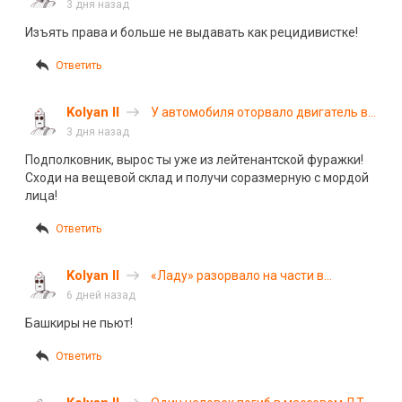
получила автоледи на «Мерседесе»
3 дня назад
без госномеров
Изъять права и больше не выдавать как рецидивистке!
Ответить
Kolyan II
У автомобиля оторвало двигатель в
результате ДТП в Ростовской
3 дня назад
области
Подполковник, вырос ты уже из лейтенантской фуражки!
Сходи на вещевой склад и получи соразмерную с мордой
лица!
Ответить
Kolyan II
«Ладу» разорвало на части в
утреннем ДТП в Салавате
6 дней назад
Башкиры не пьют!
Ответить