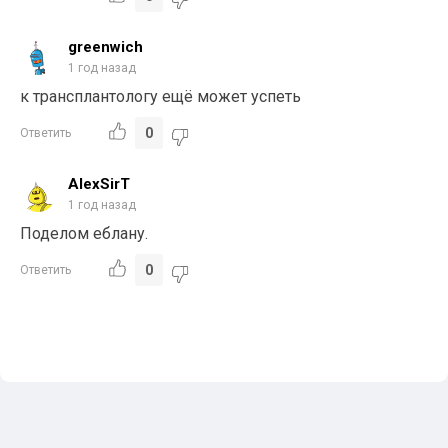
greenwich
1 год назад
к трансплантологу ещё может успеть
0
Ответить
AlexSirT
1 год назад
Поделом еблану.
0
Ответить