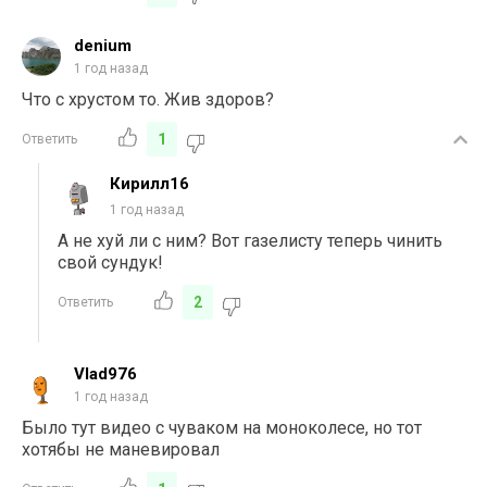
denium
1 год назад
Что с хрустом то. Жив здоров?
1
Ответить
Кирилл16
1 год назад
А не хуй ли с ним? Вот газелисту теперь чинить
свой сундук!
2
Ответить
Vlad976
1 год назад
Было тут видео с чуваком на моноколесе, но тот
хотябы не маневировал