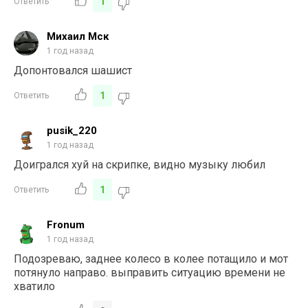
1
Ответить
Михаил Мск
1 год назад
Допонтовался шашист
1
Ответить
pusik_220
1 год назад
Доигрался хуй на скрипке, видно музыку любил
1
Ответить
Fronum
1 год назад
Подозреваю, заднее колесо в колее потащило и мот
потянуло направо. выправить ситуацию времени не
хватило