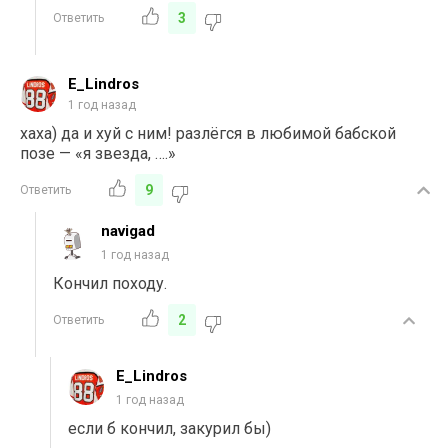
3
Ответить
E_Lindros
1 год назад
хаха) да и хуй с ним! разлёгся в любимой бабской
позе — «я звезда, ….»
9
Ответить
navigad
1 год назад
Кончил походу.
2
Ответить
E_Lindros
1 год назад
если б кончил, закурил бы)