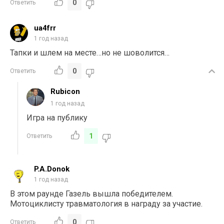
0
Ответить
ua4frr
1 год назад
Тапки и шлем на месте…но не шоволится…
0
Ответить
Rubicon
1 год назад
Игра на публику
1
Ответить
P.A.Donok
1 год назад
В этом раунде Газель вышла победителем.
Мотоциклисту травматология в награду за участие.
0
Ответить