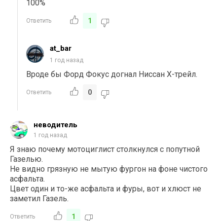
100%
1
Ответить
at_bar
1 год назад
Вроде бы Форд Фокус догнал Ниссан Х-трейл.
0
Ответить
неводитель
1 год назад
Я знаю почему мотоциглист столкнулся с попутной
Газелью.
Не видно грязную не мытую фургон на фоне чистого
асфальта.
Цвет один и то-же асфальта и фуры, вот и хлюст не
заметил Газель.
1
Ответить