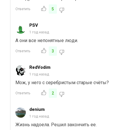
5
Ответить
PSV
1 год назад
А они все непонятные люди.
3
Ответить
RedVodim
1 год назад
Мож, у него с серебристым старые счёты?
2
Ответить
denium
1 год назад
Жизнь надоела. Решил закончить ее.