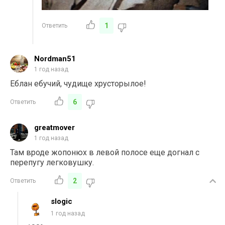
1
Ответить
Nordman51
1 год назад
Еблан ебучий, чудище хрусторылое!
6
Ответить
greatmover
1 год назад
Там вроде жопонюх в левой полосе еще догнал с
перепугу легковушку.
2
Ответить
slogic
1 год назад