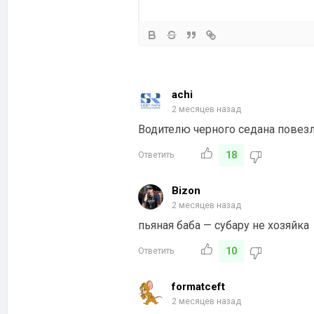
achi
2 месяцев назад
Водителю черного седана повезло
18
Ответить
Bizon
2 месяцев назад
пьяная баба — субару не хозяйка
10
Ответить
formatceft
2 месяцев назад