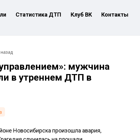
ли
Статистика ДТП
Клуб ВК
Контакты
 назад
 управлением»: мужчина
и в утреннем ДТП в
в
йоне Новосибирска произошла авария,
Трагедия случилась на площади