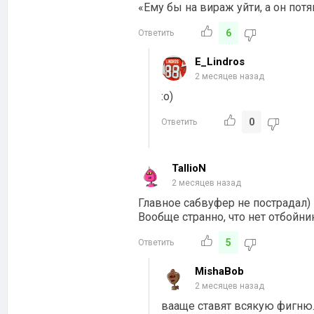
«Ему бы на вираж уйти, а он пот
6
Ответить
E_Lindros
2 месяцев назад
:о)
0
Ответить
TallioN
2 месяцев назад
Главное сабвуфер не пострадал)
Вообще странно, что нет отбойни
5
Ответить
MishaBob
2 месяцев назад
вааще ставят всякую фигню. 