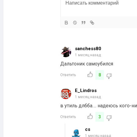
sanchess80
1 месяц назад
Дальтоник самоубился
8
Ответить
E_Lindros
1 месяц назад
в утиль длбба…. надеюсь кого-ни
3
Ответить
cs
1 месяц назад