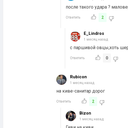
после такого удара ? малове
2
Ответить
E_Lindros
1 месяц назад
с паршивой овцы,хоть ше
0
Ответить
Rubicon
1 месяц назад
на киве-санитар дорог
2
Ответить
Bizon
1 месяц назад
Гиви на киви