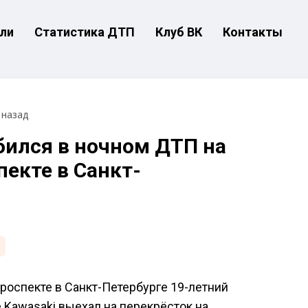
ли
Статистика ДТП
Клуб ВК
Контакты
 назад
бился в ночном ДТП на
екте в Санкт-
роспекте в Санкт-Петербурге 19-летний
 Kawasaki выехал на перекрёсток на