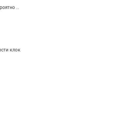
роятно …
рсти клок