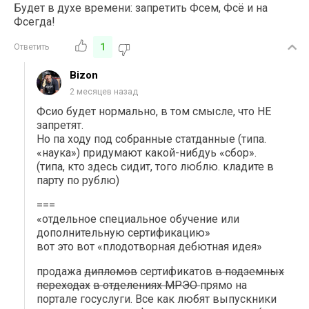
Будет в духе времени: запретить Фсем, Фсё и на
Фсегда!
1
Ответить
Bizon
2 месяцев назад
Фсио будет нормально, в том смысле, что НЕ
запретят.
Но па ходу под собранные статданные (типа.
«наука») придумают какой-нибдуь «сбор».
(типа, кто здесь сидит, того люблю. кладите в
парту по рублю)
===
«отдельное специальное обучение или
дополнительную сертификацию»
вот это вот «плодотворная дебютная идея»
продажа
дипломов
сертификатов
в подземных
переходах
в отделениях МРЭО
прямо на
портале госуслуги. Все как любят выпускники