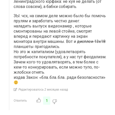
ленинградского юрфака: не куя не делать (от
слова совсем), а бабки собирать.
ЗЫ. чсх, на самом деле можно было бы помочь
прулям и заработать честно денег.
наладить выпуск видеокамер , которые
смонтированы на левой стойке, смотрят
вперед и передают картинку на экран
монитора внутри машины. Вот и
дисплеи 13х18
планшеты пригодились.
Но это ж капитализм (удовлетворять
потребности покупателя), а у нас тут феодализм.
Зачем кого-то удовлятворять, а тем более с
кем-то конкурировать, если можно тупо, по-
жлобски отнять.
издав Закон: «бла..бла..бла…ради безопасности»
Редактировалось 2 месяцев назад
1
Ответить