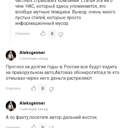
частных страховых компаний. Статья эта ни о
чём. НАС, который здесь упоминается, это
вообще мутные темщики. Вывод: очень много
пустых статей, которые просто
информационный мусор.
0
Ответить
Aleksgeimer
2 месяцев назад
Прогноз на долгие годы-в России все будут ездить
на праворульном авто,Автоваз обонкротится,а те кто
отмывал через него деньги растреляют.
0
Ответить
Aleksgeimer
2 месяцев назад
А по факту,посетите автор дальний восток.
0
Ответить