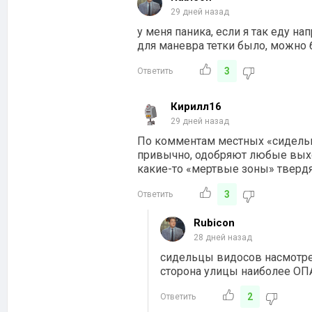
29 дней назад
у меня паника, если я так еду н
для маневра тетки было, можно 
3
Ответить
Кирилл16
29 дней назад
По комментам местных «сидельце
привычно, одобряют любые выхо
какие-то «мертвые зоны» тверд
3
Ответить
Rubicon
28 дней назад
сидельцы видосов насмотре
сторона улицы наиболее ОП
2
Ответить