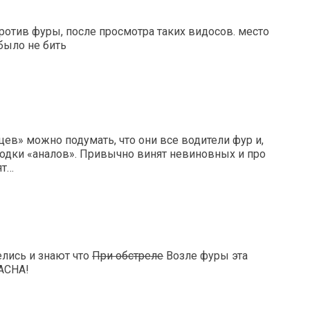
апротив фуры, после просмотра таких видосов. место
было не бить
в» можно подумать, что они все водители фур и,
дки «аналов». Привычно винят невиновных и про
ят…
лись и знают что
При обстреле
Возле фуры эта
АСНА!