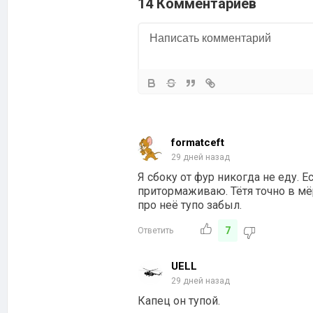
14 Комментариев
formatceft
29 дней назад
Я сбоку от фур никогда не еду. Е
притормаживаю. Тётя точно в мё
про неё тупо забыл.
7
Ответить
UELL
29 дней назад
Капец он тупой.