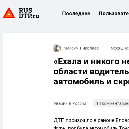
Последнее
Пользовате
Максим Николаев
месяц на
«Ехала и никого н
области водител
автомобиль и скр
14 комментарие
Аварии в России
ДТП произошло в районе Еловс
фуры подбила автомобиль Toyot