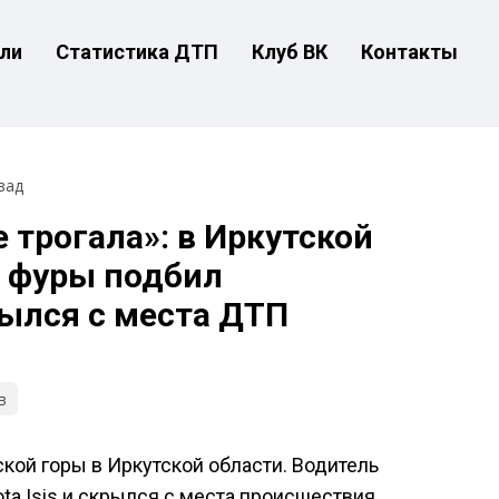
ли
Статистика ДТП
Клуб ВК
Контакты
зад
е трогала»: в Иркутской
ь фуры подбил
ылся с места ДТП
в
кой горы в Иркутской области. Водитель
a Isis и скрылся с места происшествия.