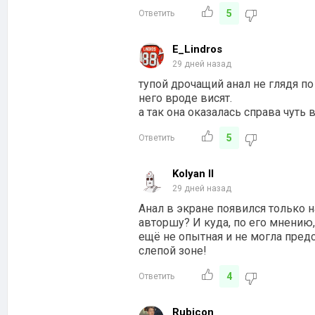
5
Ответить
E_Lindros
29 дней назад
тупой дрочащий анал не глядя по
него вроде висят.
а так она оказалась справа чуть
5
Ответить
Kolyan II
29 дней назад
Анал в экране появился только н
авторшу? И куда, по его мнению,
ещё не опытная и не могла предс
слепой зоне!
4
Ответить
Rubicon