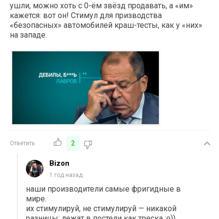
ушли, можно хоть с 0-ём звёзд продавать, а «им»
кажется: вот он! Стимул для призводства
«безопасных» автомобилей краш-тесты, как у «них»
на западе.
2
Ответить
Bizon
1 год назад
наши производители самые фригидные в
мире.
их стимулируй, не стимулируй — никакой
разницы: лежат в постели как треска :о))