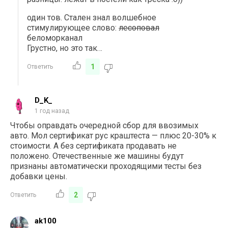
один тов. Стален знал волшебное
стимулирующее слово:
лесоповал
беломорканал
Грустно, но это так…
1
Ответить
D_K_
1 год назад
Чтобы оправдать очередной сбор для ввозимых
авто. Мол сертификат рус краштеста — плюс 20-30% к
стоимости. А без сертификата продавать не
положено. Отечественные же машины будут
признаны автоматически проходящими тесты без
добавки цены.
2
Ответить
ak100