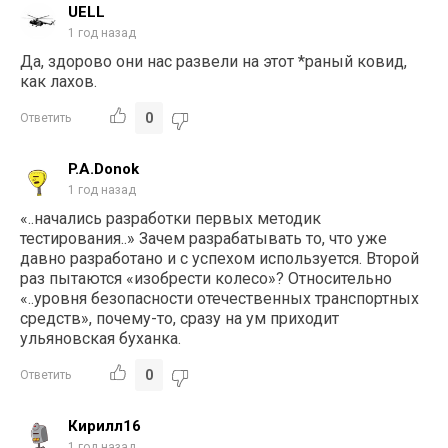
UELL
1 год назад
Да, здорово они нас развели на этот *раный ковид,
как лахов.
0
Ответить
P.A.Donok
1 год назад
«..
начались разработки первых методик
тестирования..» Зачем разрабатывать то, что уже
давно разработано и с успехом используется. Второй
раз пытаются «изобрести колесо»? Относительно
«..уровня безопасности отечественных транспортных
средств», почему-то, сразу на ум приходит
ульяновская буханка.
0
Ответить
Кирилл16
1 год назад