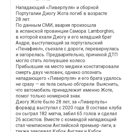
Нападающий «Ливерпуля» и сборной
Португалии Диогу Жота погиб в возрасте
28 лет.
По данным СМИ, авария произошла
в испанской провинции Самора. Lamborghini,
в которой ехали Диогу и его младший брат
Андре, выступающий за португальский
«Пенафиел», съехала с дороги, перевернулась
и загорелась. Предварительно, причиной ДТП
могло стать лопнувшее колесо.
Прибывшие на место медики констатировали
смерть двух человек, однако опознать
нападающего «Ливерпуля» и его брата удалось
не сразу — их тела сильно обгорели. Выяснить,
что автомобиль принадлежит именно Жоте,
помог только номерной знак.
Диогу Жоте было 28 лет, за «Ливерпуль»
форвард выступал с 2020 года. В составе клуба
он сыграл 182 матча, забил 65 голов и сделал
26 ассистов. Вместе с командой нападающий
стал чемпионом Английской премьер-лиги, а
также завоевал Кубок Англии и Кубок