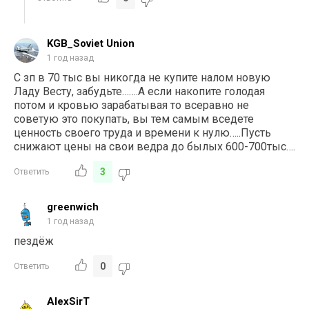
KGB_Soviet Union
1 год назад
С зп в 70 тыс вы никогда не купите налом новую
Ладу Весту, забудьте…….А если накопите голодая
потом и кровью зарабатывая то всеравно не
советую это покупать, вы тем самым вседете
ценность своего труда и времени к нулю…..Пусть
снижают цены на свои ведра до былых 600-700тыс….
3
Ответить
greenwich
1 год назад
пездёж
0
Ответить
AlexSirT