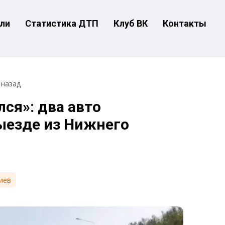
ли
Статистика ДТП
Клуб ВК
Контакты
 назад
лся»: два авто
ыезде из Нижнего
иев