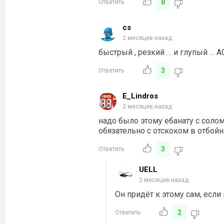
8
Ответить
cs
2 месяцев назад
быстрый , резкий … и глупый … АС 
3
Ответить
E_Lindros
2 месяцев назад
надо было этому ебанату с соло
обязательно с отскоком в отбойн
3
Ответить
UELL
2 месяцев назад
Он придёт к этому сам, если
2
Ответить