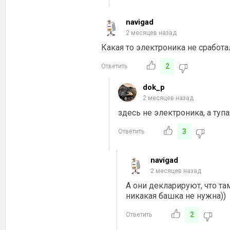
navigad
2 месяцев назад
Какая то электроника не сработ
2
Ответить
dok_p
2 месяцев назад
здесь не электроника, а туп
3
Ответить
navigad
2 месяцев назад
А они декларируют, что т
никакая башка не нужна))
2
Ответить