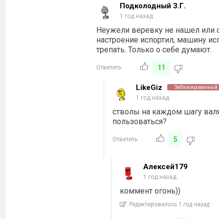
Подколодный З.Г.
1 год назад
Неужели веревку не нашел или 
настроение испортил, машину исп
трепать. Только о себе думают.
11
Ответить
LikeGiz
Заблокированный
1 год назад
стволы на каждом шагу валя
пользоваться?
5
Ответить
Алексей179
1 год назад
коммент огонь))
Редактировалось 1 год назад