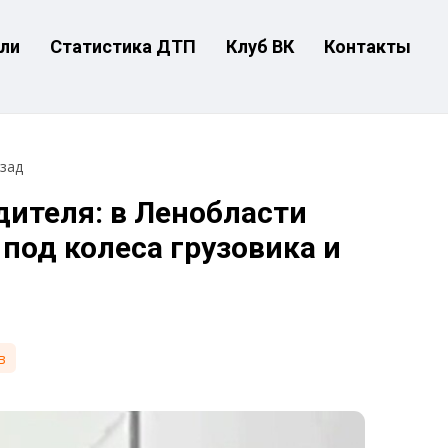
ли
Статистика ДТП
Клуб ВК
Контакты
азад
ителя: в Ленобласти
под колеса грузовика и
в