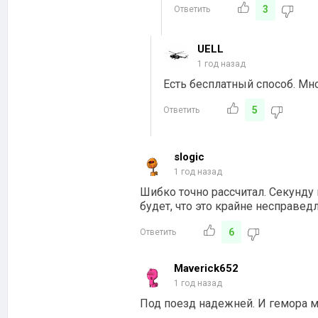
3
Ответить
UELL
1 год назад
Есть бесплатный способ. Мн
5
Ответить
slogic
1 год назад
Шибко точно рассчитал. Секунду 
будет, что это крайне несправед
6
Ответить
Maverick652
1 год назад
Под поезд надежней. И гемора м