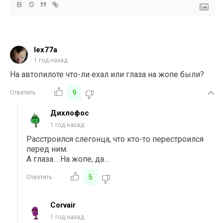
lex77a
1 год назад
На автопилоте что-ли ехал или глаза на жопе были?
9
Ответить
Дихлофос
1 год назад
Расстроился слегонца, что кто-то перестроился
перед ним.
А глаза… На жопе, да…
5
Ответить
Corvair
1 год назад