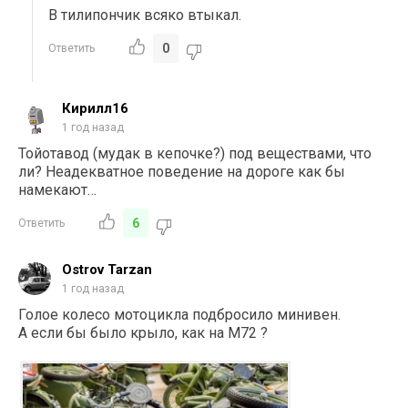
В тилипончик всяко втыкал.
0
Ответить
Кирилл16
1 год назад
Тойотавод (мудак в кепочке?) под веществами, что
ли? Неадекватное поведение на дороге как бы
намекают…
6
Ответить
Ostrov Tarzan
1 год назад
Голое колесо мотоцикла подбросило минивен.
А если бы было крыло, как на М72 ?