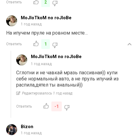
2
Ответить
MoJloTkoM no roJloBe
1 год назад
На ипучем пруле на ровном месте…
1
Ответить
MoJloTkoM no roJloBe
1 год назад
Сглотни и не чавкай мразь пассивная)) купи
себе нормальный авто, а не пруль ипучий из
распила,дятел ты анальный))
Редактировалось 1 год назад
-1
Ответить
Bizon
1 год назад