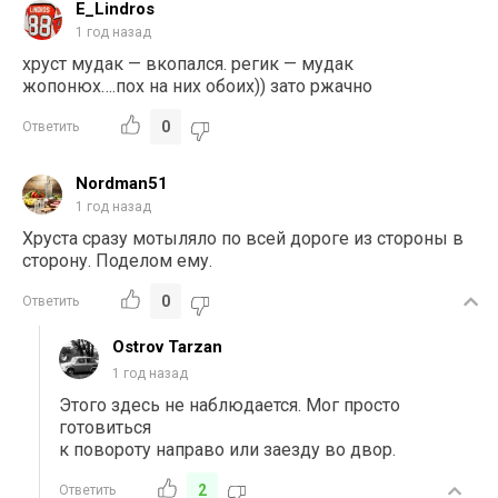
E_Lindros
1 год назад
хруст мудак — вкопался. регик — мудак
жопонюх….пох на них обоих)) зато ржачно
0
Ответить
Nordman51
1 год назад
Хруста сразу мотыляло по всей дороге из стороны в
сторону. Поделом ему.
0
Ответить
Ostrov Tarzan
1 год назад
Этого здесь не наблюдается. Мог просто
готовиться
к повороту направо или заезду во двор.
2
Ответить