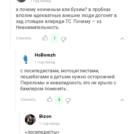
1 год назад
а почему конченым или бухим? в пробках
вполне адекватные внешне люди догонят в
зад стоящее впереди ТС. Почему — хз.
Невнимательность
1
Ответить
HoBomzh
1 год назад
с лосипедистами, мотоциглистами,
пешебегами и детьми нужно осторожней.
Переломы и инвалидность это не крыло с
бампером поменять…
4
Ответить
Bizon
1 год назад
«лосипедисты»