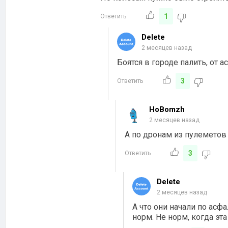
1
Ответить
Delete
2 месяцев назад
Боятся в городе палить, от 
3
Ответить
HoBomzh
2 месяцев назад
А по дронам из пулеметов
3
Ответить
Delete
2 месяцев назад
А что они начали по асфа
норм. Не норм, когда эта