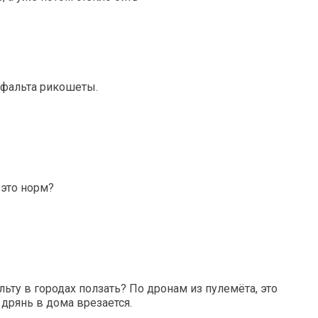
асфальта рикошеты.
 это норм?
льту в городах ползать? По дронам из пулемёта, это
 дрянь в дома врезается.