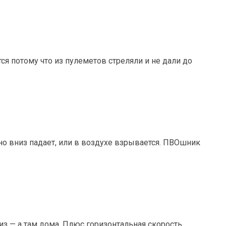
тся потому что из пулеметов стреляли и не дали до
но вниз падает, или в воздухе взрывается. ПВОшник
низ — а там дома. Плюс горизонтальная скорость