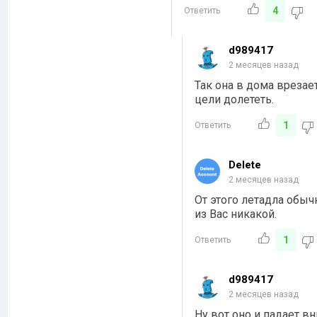
4
Ответить
d989417
2 месяцев назад
Так она в дома врезае
цели долететь.
1
Ответить
Delete
2 месяцев назад
От этого летадла обыч
из Вас никакой.
1
Ответить
d989417
2 месяцев назад
Ну вот оно и падает в