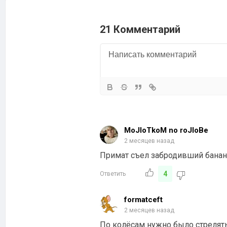
21 Комментарий
MoJloTkoM no roJloBe
2 месяцев назад
Примат съел забродивший банан
4
Ответить
formatceft
2 месяцев назад
По колёсам нужно было стрелять