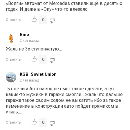
«Волги» автомат от Mercedes ставили ещё в десятых
годах. И даже в «Оку» что-то влезало.
0
Ответить
Rino
2 лет назад
Жаль не 3х ступенчатую….
0
Ответить
KGB_Soviet Union
2 лет назад
Тут целый Автозавод не смог такое сделать, а тут
какие-то мужики в гараже смогли….жаль что дальше
гаража такое своим ходом не выкатить ибо за такое
изменение в конструкции авто пойдет прямиком в
утиль….
0
Ответить