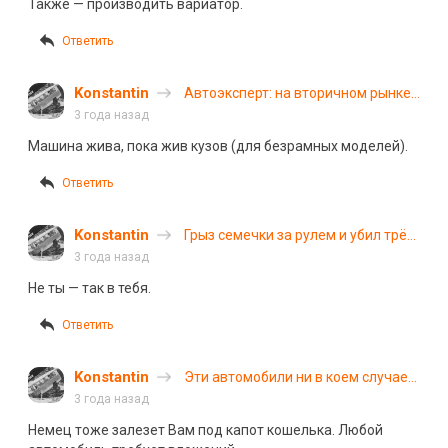
Также — производить вариатор.
цеха окраски
кузовов
Ответить
автомобилей
Konstantin
Автоэксперт: на вторичном рынке
практически не осталось
3 года назад
технически исправных машин
Машина жива, пока жив кузов (для безрамных моделей).
Ответить
Konstantin
Грыз семечки за рулем и убил трёх
человек: момент смертельного
3 года назад
ДТП в Башкирии попал в объектив
Не ты — так в тебя.
видеорегистратора
Ответить
Konstantin
Эти автомобили ни в коем случае
нельзя покупать на вторичном
3 года назад
рынке
Немец тоже залезет Вам под капот кошелька. Любой