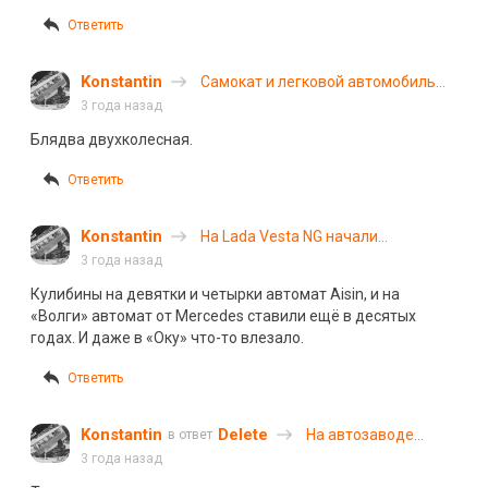
Ответить
Konstantin
Самокат и легковой автомобиль
столкнулись в Петербурге
3 года назад
Блядва двухколесная.
Ответить
Konstantin
На Lada Vesta NG начали
устанавливать автоматическую
3 года назад
коробку передач Toyota
Кулибины на девятки и четырки автомат Aisin, и на
«Волги» автомат от Mercedes ставили ещё в десятых
годах. И даже в «Оку» что-то влезало.
Ответить
Konstantin
Delete
На автозаводе
в ответ
«Москвич»
3 года назад
наладили работу