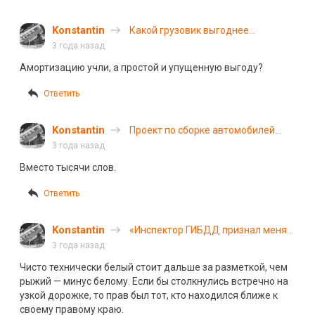
Konstantin
Какой грузовик выгоднее
содержать — специалисты дали
3 года назад
ответ
Амортизацию учли, а простой и упущенную выгоду?
Ответить
Konstantin
Проект по сборке автомобилей
Lada X-Cross 5 в России находится
3 года назад
под угрозой закрытия
Вместо тысячи слов.
Ответить
Konstantin
«Инспектор ГИБДД признал меня
виновником ДТП»: два водителя
3 года назад
не поделили полосу в Омске
Чисто технически белый стоит дальше за разметкой, чем
рыжий — минус белому. Если бы столкнулись встречно на
узкой дорожке, то прав был тот, кто находился ближе к
своему правому краю.