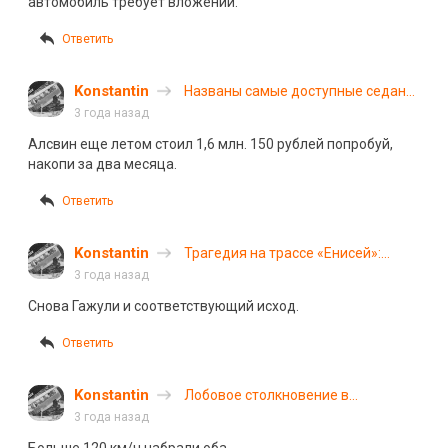
автомобиль требует вложений.
Ответить
Konstantin
Названы самые доступные седаны
на автомобильном рынке России
3 года назад
Алсвин еще летом стоил 1,6 млн. 150 рублей попробуй,
накопи за два месяца.
Ответить
Konstantin
Трагедия на трассе «Енисей»:
пятеро погибли в ДТП с участием
3 года назад
«Жигулей» и иномарки
Снова Гажули и соответствующий исход.
Ответить
Konstantin
Лобовое столкновение в
Приморском крае: погибли оба
3 года назад
водителя и ребенок