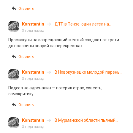
Ответить
Konstantin
ДТП в Пензе: один летел на
желтый, а другой завершал
3 года назад
маневр
Проскакуны на запрещающий жёлтый создают от трети
до половины аварий на перекрестках.
Ответить
Konstantin
В Новокузнецке молодой парень
разбился на мотоцикле: он
3 года назад
получил права только в этом году
Подсел на адреналин — потерял страх, совесть,
самокритику.
Ответить
Konstantin
В Мурманской области пьяный
угонщик на самосвале въехал в
3 года назад
микроавтобус: погибли 5 человек