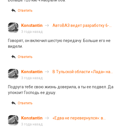
Больше 120 км/ч набрали оба.
Ответить
Konstantin
АвтоВАЗ ведет разработку 6-
ступенчатой коробки передач
3 года назад
Говорят, он включил шестую передачу. Больше его не
видели.
Ответить
Konstantin
В Тульской области «Лада» на
скорости 190 км/ч столкнулась с
3 года назад
фурой: погибли парень и девушка
Подруга тебе свою жизнь доверила, а ты ее подвел. Да
упокоит Господь ее душу.
Ответить
Konstantin
«Едва не перевернулся»: в
Архангельске УАЗ развернуло от
3 года назад