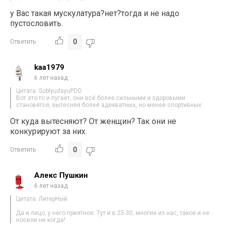
у Вас такая мускулатура?нет?тогда и не надо
пустословить.
0
Ответить
kaa1979
6 лет назад
Цитата: SoblyudayuPDD
Вот это-то и пугает, они всё более сильными и здоровыми
становятся, вытесняя более адекватных, но менее спортивных
От куда вытесняют? От женщин? Так они не
конкурируют за них.
0
Ответить
Алекс Пушкин
6 лет назад
Цитата: ЛитерНый
Да и лицо, у него приятное. Тут и в 25-30, многие из нас, такое и не
носили ни когда!