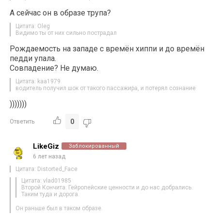
А сейчас он в образе трупа?
Цитата: Oleg
Видимо ты от них сильно пострадал
Рождаемость на западе с времён хиппи и до времён
педди упала.
Совпадение? Не думаю.
Цитата: kaa1979
водитель получил шок от такого пассажира, и потерял сознание
)))))))
0
Ответить
LikeGiz
Заблокированный
6 лет назад
Цитата: Distorted_Face
Цитата: vlad01985
Второй Кончита. Гейропейские ценности и до нас добрались.
Таким туда и дорога.
Он раньше был в таком образе.