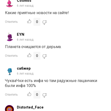
Cosmos
6 лет назад
Какие приятные новости на сайте!
0
Ответить
EYN
6 лет назад
Планета очищается от дерьма.
0
Ответить
сабжер
6 лет назад
ЧукваЧки есть инфа чо там радужные пацанчики
были инфа 100%
0
Ответить
Distorted_Face