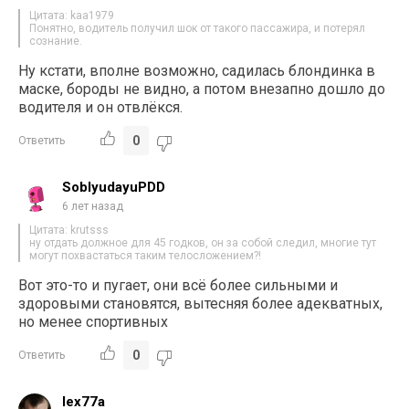
Цитата: kaa1979
Понятно, водитель получил шок от такого пассажира, и потерял
сознание.
Ну кстати, вполне возможно, садилась блондинка в
маске, бороды не видно, а потом внезапно дошло до
водителя и он отвлёкся.
0
Ответить
SoblyudayuPDD
6 лет назад
Цитата: krutsss
ну отдать должное для 45 годков, он за собой следил, многие тут
могут похвастаться таким телосложением?!
Вот это-то и пугает, они всё более сильными и
здоровыми становятся, вытесняя более адекватных,
но менее спортивных
0
Ответить
lex77a