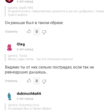
6 лет назад
Цитата: vlad01985
Второй Кончита. Гейропейские ценности и до нас добрались. Таким
туда и дорога.
Он раньше был в таком образе.
0
Ответить
Oleg
6 лет назад
Цитата: Turula
Минус один пе*ик… так это отличная новость!
Видимо ты от них сильно пострадал, если так не
равнодушно дышишь…
0
Ответить
dubinushka66
6 лет назад
Цитата: Distorted_Face
Он раньше был в таком образе