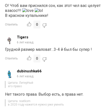
О! Чтоб вам приснился сон, как этот чел вас целует
взасос!!!
В красном купальнике!
0
Ответить
Tigers
6 лет назад
Грудной размер маловат…3-4 й был бы супер !
0
Ответить
dubinushka66
6 лет назад
Цитата: ЛитерНый
его право
Нет такого права. Выбор есть, а права нет.
Цитата: reatkom
в 2020 году кажется нужно уже умнеть