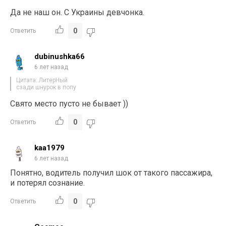
Да не наш он. С Украины девчонка.
0
Ответить
dubinushka66
6 лет назад
Цитата: ЛитерНый
сзади шнурок в попу
Свято место пусто не бывает ))
0
Ответить
kaa1979
6 лет назад
Понятно, водитель получил шок от такого пассажира,
и потерял сознание.
0
Ответить