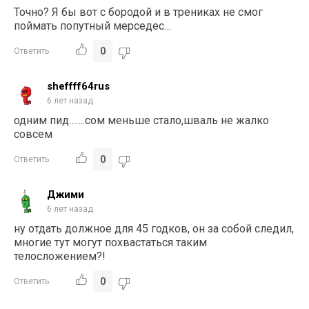
Точно? Я бы вот с бородой и в трениках не смог
поймать попутный мерседес…
0
Ответить
sheffff64rus
6 лет назад
одним пид…….сом меньше стало,шваль не жалко
совсем
0
Ответить
Джими
6 лет назад
ну отдать должное для 45 годков, он за собой следил,
многие тут могут похвастаться таким
телосложением?!
0
Ответить