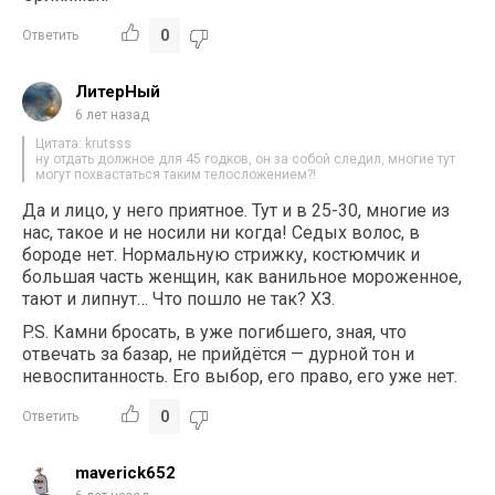
0
Ответить
ЛитерНый
6 лет назад
Цитата: krutsss
ну отдать должное для 45 годков, он за собой следил, многие тут
могут похвастаться таким телосложением?!
Да и лицо, у него приятное. Тут и в 25-30, многие из
нас, такое и не носили ни когда! Седых волос, в
бороде нет. Нормальную стрижку, костюмчик и
большая часть женщин, как ванильное мороженное,
тают и липнут… Что пошло не так? ХЗ.
P.S. Камни бросать, в уже погибшего, зная, что
отвечать за базар, не прийдётся — дурной тон и
невоспитанность. Его выбор, его право, его уже нет.
0
Ответить
maverick652