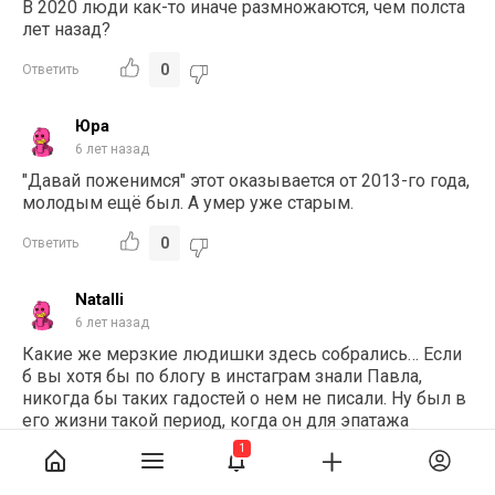
В 2020 люди как-то иначе размножаются, чем полста
лет назад?
0
Ответить
Юра
6 лет назад
"Давай поженимся" этот оказывается от 2013-го года,
молодым ещё был. А умер уже старым.
0
Ответить
Natalli
6 лет назад
Какие же мерзкие людишки здесь собрались… Если
б вы хотя бы по блогу в инстаграм знали Павла,
никогда бы таких гадостей о нем не писали. Ну был в
его жизни такой период, когда он для эпатажа
фоткался в женских образах и даже снялся в
1
передаче. Но это было давно, он давно отошел от
этих образов. Павел был настоящим мужчиной,