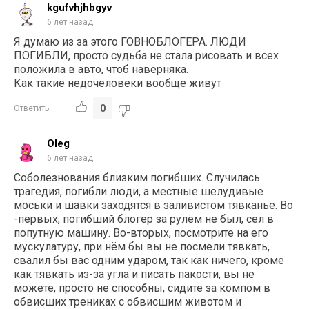
kgufvhjhbgyv
6 лет назад
Я думаю из за этого ГОВНОБЛОГЕРА. ЛЮДИ
ПОГИБЛИ, просто судьба не стала рисовать и всех
положила в авто, чтоб наверняка.
Как такие недочеловеки вообще живут
0
Ответить
Oleg
6 лет назад
Соболезнования близким погибших. Случилась
трагедия, погибли люди, а местные шелудивые
моськи и шавки заходятся в заливистом тявканье. Во
-первых, погибший блогер за рулём не был, сел в
попутную машину. Во-вторых, посмотрите на его
мускулатуру, при нём бы вы не посмели тявкать,
свалил бы вас одним ударом, так как ничего, кроме
как тявкать из-за угла и писать пакости, вы не
можете, просто не способны, сидите за компом в
обвисших трениках с обвисшим животом и