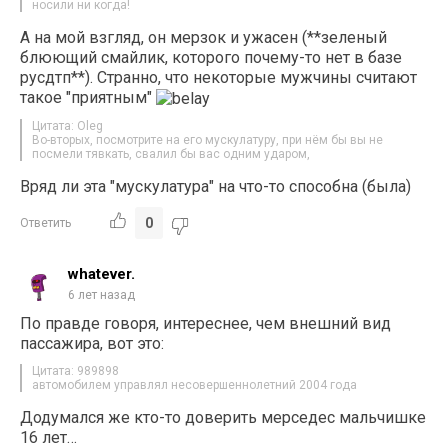
носили ни когда!
А на мой взгляд, он мерзок и ужасен (**зеленый
блюющий смайлик, которого почему-то нет в базе
русдтп**). Странно, что некоторые мужчины считают
такое "приятным"
Цитата: Oleg
Во-вторых, посмотрите на его мускулатуру, при нём бы вы не
посмели тявкать, свалил бы вас одним ударом,
Вряд ли эта "мускулатура" на что-то способна (была)
0
Ответить
whatever.
6 лет назад
По правде говоря, интереснее, чем внешний вид
пассажира, вот это:
Цитата: 989898
автомобилем управлял несовершеннолетний 2004 года
Додумался же кто-то доверить мерседес мальчишке
16 лет…