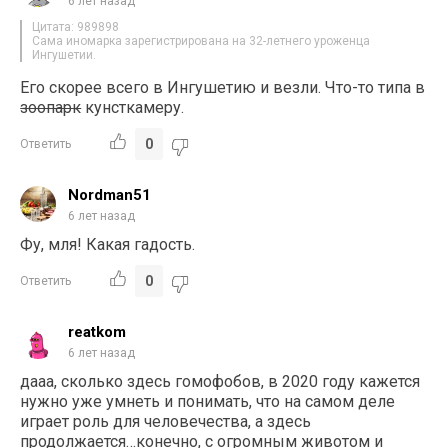
6 лет назад
Цитата: 989898
Сама иномарка зарегистрирована на 32-летнего уроженца
Ингушетии.
Его скорее всего в Ингушетию и везли. Что-то типа в
зоопарк
кунсткамеру.
0
Ответить
Nordman51
6 лет назад
Фу, мля! Какая гадость.
0
Ответить
reatkom
6 лет назад
дааа, сколько здесь гомофобов, в 2020 году кажется
нужно уже умнеть и понимать, что на самом деле
играет роль для человечества, а здесь
продолжается…конечно, с огромным животом и