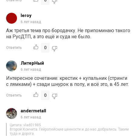
leroy
6 лет назад
Аж третья тема про бородачку. Не припоминаю такого
на РусДТП, а это ещё и суда не было.
0
Ответить
ЛитерНый
6 лет назад
Интересное сочетание: крестик + купальник (стринги
с лямками) + сзади шнурок в попу, и всё это, в 45 лет.
0
Ответить
andermetall
6 лет назад
Цитата: vlad01985
Второй Кончита. Гейропейские ценности и до нас добрались. Таким
туда и дорога.