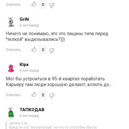
0
Ответить
GriN
6 лет назад
Ничего не понимаю, это что пацаны типа перед
"телкой" выделывались?)))
0
Ответить
Юра
6 лет назад
Мог бы устроиться в 95-й квартал поработать.
Карьеру там люди хорошую делают, вплоть до…
0
Ответить
ТАПКОДАВ
6 лет назад
Цитата: Lilu
Вряд ли эта "мускулатура" на что-то способна (была)