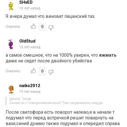
SHvED
10 лет назад
Я вчера думал что виноват пацанский таз.
0
Ответить
OldStud
10 лет назад
а самое смешное, что на 1000% уверен, что
яжмать
даже не сядет после двойного убийства
0
Ответить
naiko2012
10 лет назад
Цитата: TonyK
Зачем он с поворотником ехал? Там сворачивать некуда.
После светофора есть поворот налево,я в начале т
подумал что перед встречкой решит повернуть на
вазе,синий думаю также подумал и опередил справа.