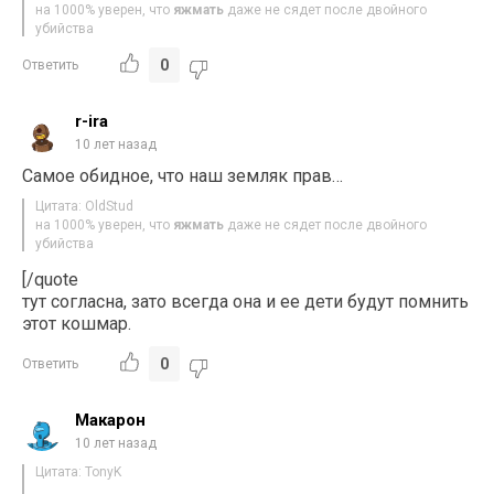
на 1000% уверен, что
яжмать
даже не сядет после двойного
убийства
0
Ответить
r-ira
10 лет назад
Самое обидное, что наш земляк прав…
Цитата: OldStud
на 1000% уверен, что
яжмать
даже не сядет после двойного
убийства
[/quote
тут согласна, зато всегда она и ее дети будут помнить
этот кошмар.
0
Ответить
Макарон
10 лет назад
Цитата: TonyK