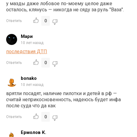
у мазды даже лобовое по-моему целое даже
осталось, клянусь — никогда не сяду за руль "Ваза".
0
Ответить
Мари
10 лет назад
последствия ДТП
0
Ответить
bonako
10 лет назад
врятли посадят, наличие пилотки и детей в рф —
считай неприкосновенность, надеюсь будет инфа
после суда что да как
0
Ответить
Ермолов К.