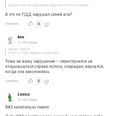
данном случае нарушение ПДД спасло его от аварии.
А что по ПДД нарушил синий а/м?
0
Ответить
kirv
10 лет назад
Цитата: WATER
А что по ПДД нарушил синий а/м?
Тоже не вижу нарушения — перестроился на
открывшуюся справа полосу, опередил, вернулся,
когда она закончилась.
0
Ответить
Lexius
10 лет назад
ВАЗ капитально смяло.