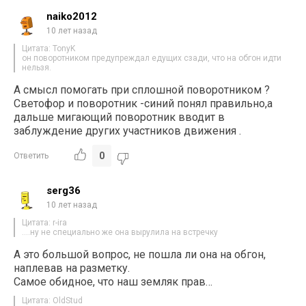
naiko2012
10 лет назад
Цитата: TonyK
он поворотником предупреждал едущих сзади, что на обгон идти
нельзя.
А смысл помогать при сплошной поворотником ?
Светофор и поворотник -синий понял правильно,а
дальше мигающий поворотник вводит в
заблуждение других участников движения .
0
Ответить
serg36
10 лет назад
Цитата: r-ira
….ну не специально же она вырулила на встречку
А это большой вопрос, не пошла ли она на обгон,
наплевав на разметку.
Самое обидное, что наш земляк прав…
Цитата: OldStud