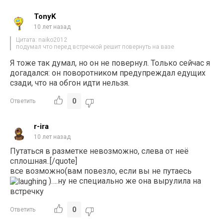
TonyK
10 лет назад
Цитата: naiko2012
подумал что перед встречкой решит повернуть на вазе
Я тоже так думал, но он не повернул. Только сейчас я
догадался: он поворотником предупреждал едущих
сзади, что на обгон идти нельзя.
0
Ответить
r-ira
10 лет назад
Путаться в разметке невозможно, слева от неё
сплошная..[/quote]
все возможно(вам повезло, если вы не путаесь
)….ну не специально же она вырулила на
встречку
0
Ответить