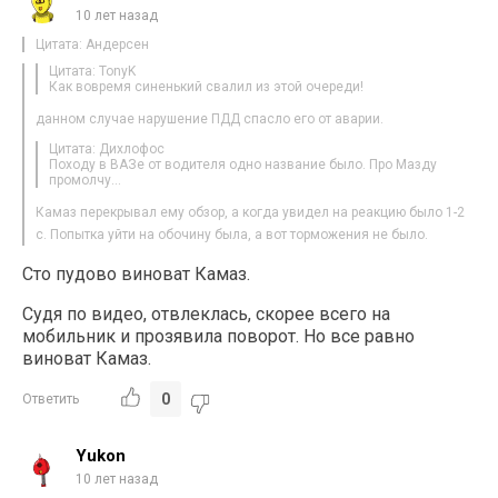
10 лет назад
Цитата: Андерсен
Цитата: TonyK
Как вовремя синенький свалил из этой очереди!
данном случае нарушение ПДД спасло его от аварии.
Цитата: Дихлофос
Походу в ВАЗе от водителя одно название было. Про Мазду
промолчу…
Камаз перекрывал ему обзор, а когда увидел на реакцию было 1-2
с. Попытка уйти на обочину была, а вот торможения не было.
Сто пудово виноват Камаз.
Судя по видео, отвлеклась, скорее всего на
мобильник и прозявила поворот. Но все равно
виноват Камаз.
0
Ответить
Yukon
10 лет назад