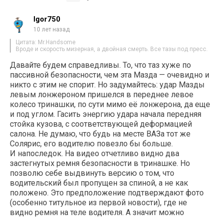
Igor750
10 лет назад
Цитата: Mr.Handsome
Вроде и скорость мизерная, а двойная смерть. Все тазы под пресс.
Давайте будем справедливы. То, что таз хуже по
пассивной безопасности, чем эта Мазда — очевидно и
никто с этим не спорит. Но задумайтесь: удар Мазды
левым лонжероном пришелся в переднее левое
колесо тринашки, по сути мимо её лонжерона, да еще
и под углом. Гасить энергию удара начала передняя
стойка кузова, с соответствующей деформацией
салона. Не думаю, что будь на месте ВАЗа тот же
Солярис, его водителю повезло бы больше.
И напоследок. На видео отчетливо видно два
застегнутых ремня безопасности в тринашке. Но
позволю себе выдвинуть версию о том, что
водительский был пропущен за спиной, а не как
положено. Это предположение подтверждают фото
(особенно титульное из первой новости), где не
видно ремня на теле водителя. А значит можно