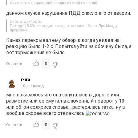
Как вовремя синенький свалил из этой очереди!
данном случае нарушение ПДД спасло его от аварии.
Цитата: Дихлофос
Походу в ВАЗе от водителя одно название было. Про Мазду
промолчу…
Камаз перекрывал ему обзор, а когда увидел на
реакцию было 1-2 с. Попытка уйти на обочину была, а
вот торможения не было.
0
Ответить
r-ira
10 лет назад
мне показалось что она запуталась в дороге или
разметке или ее смутил включенный поворот у 13
или обгон соляриса справа….растерялась тетка. ну а
вообще скорее всего отвлеклась
0
Ответить