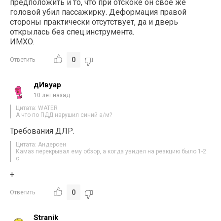
предположить и то, что при отскоке он свое же
головой убил пассажирку. Деформация правой
стороны практически отсутствует, да и дверь
открылась без спец.инструмента.
ИМХО.
0
Ответить
дИвуар
10 лет назад
Цитата: WATER
А что по ПДД нарушил синий а/м?
Требования ДЛР.
Цитата: Андерсен
Камаз перекрывал ему обзор, а когда увидел на реакцию было 1-2
с.
+
0
Ответить
Stranik