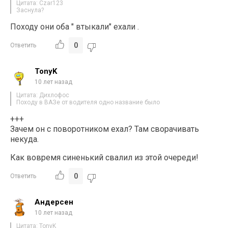
Цитата: Czar123
Заснула?
Походу они оба " втыкали" ехали .
0
Ответить
TonyK
10 лет назад
Цитата: Дихлофос
Походу в ВАЗе от водителя одно название было
+++
Зачем он с поворотником ехал? Там сворачивать
некуда.
Как вовремя синенький свалил из этой очереди!
0
Ответить
Андерсен
10 лет назад
Цитата: TonyK