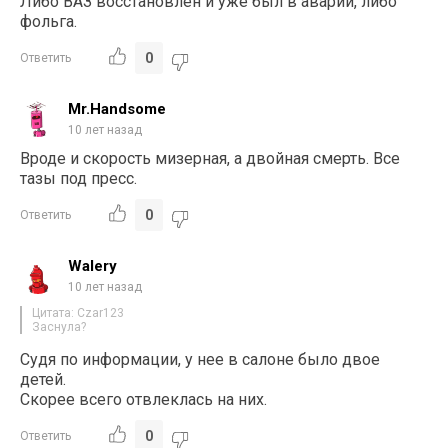
Либо ВАЗ восстановлен и уже был в аварии, либо
фольга.
0
Ответить
Mr.Handsome
10 лет назад
Вроде и скорость мизерная, а двойная смерть. Все
тазы под пресс.
0
Ответить
Walery
10 лет назад
Цитата: Czar123
Заснула?
Судя по информации, у нее в салоне было двое
детей.
Скорее всего отвлеклась на них.
0
Ответить