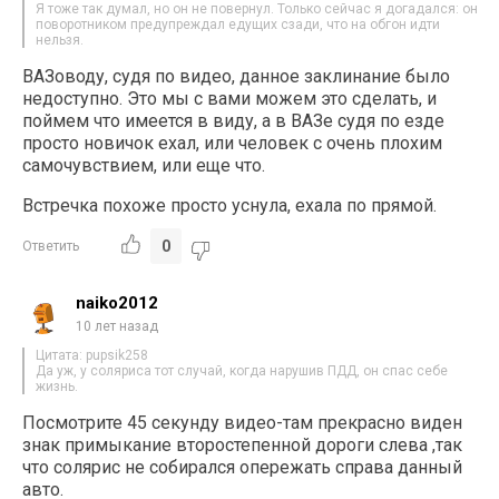
Я тоже так думал, но он не повернул. Только сейчас я догадался: он
поворотником предупреждал едущих сзади, что на обгон идти
нельзя.
ВАЗоводу, судя по видео, данное заклинание было
недоступно. Это мы с вами можем это сделать, и
поймем что имеется в виду, а в ВАЗе судя по езде
просто новичок ехал, или человек с очень плохим
самочувствием, или еще что.
Встречка похоже просто уснула, ехала по прямой.
0
Ответить
naiko2012
10 лет назад
Цитата: pupsik258
Да уж, у соляриса тот случай, когда нарушив ПДД, он спас себе
жизнь.
Посмотрите 45 секунду видео-там прекрасно виден
знак примыкание второстепенной дороги слева ,так
что солярис не собирался опережать справа данный
авто.