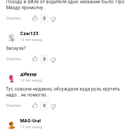
Походу в ВАЗе от водителя одно название было. Про
Мазду промолчу…
0
Ответить
Czar123
10 лет назад
Заснула?
0
Ответить
дИвуар
10 лет назад
Тут, совсем недавно, обсуждали куда руль крутить
надо… не помогло…
0
Ответить
MAG-Ural
10 лет назад