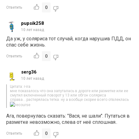
0
Ответить
pupsik258
10 лет назад
Да уж, у соляриса тот случай, когда нарушив ПДД, он
спас себе жизнь.
0
Ответить
serg36
10 лет назад
Цитата: r-ira
мне показалось что она запуталась в дороге или разметке или ее
смутил включенный поворот у 13 или обгон соляриса
справа….растерялась тетка. ну а вообще скорее всего отвлеклась
Ага, повернулась сказать: "Вася, не шали". Путаться в
разметке невозможно, слева от неё сплошная..
0
Ответить