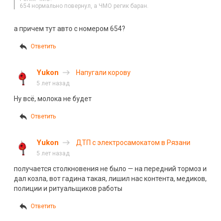
654 нормально повернул, а ЧМО регик баран.
а причем тут авто с номером 654?
Ответить
Yukon
Напугали корову
5 лет назад
Ну всё, молока не будет
Ответить
Yukon
ДТП с электросамокатом в Рязани
5 лет назад
получается столкновения не было — на передний тормоз и
дал козла, вот гадина такая, лишил нас контента, медиков,
полиции и ритуальщиков работы
Ответить