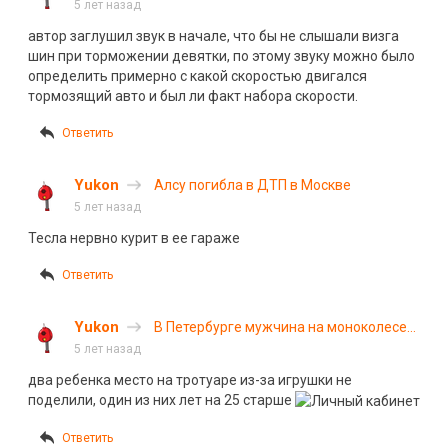
провоцируя аварийную ситуацию (с)
5 лет назад
автор заглушил звук в начале, что бы не слышали визга
шин при торможении девятки, по этому звуку можно было
определить примерно с какой скоростью двигался
тормозящий авто и был ли факт набора скорости.
Ответить
Yukon
Алсу погибла в ДТП в Москве
5 лет назад
Тесла нервно курит в ее гараже
Ответить
Yukon
В Петербурге мужчина на моноколесе
сбил ребенка. ВИДЕО
5 лет назад
два ребенка место на тротуаре из-за игрушки не
поделили, один из них лет на 25 старше
Ответить