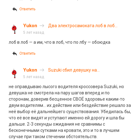
Ответить
Yukon
Два электросамоката лоб в лоб
столкнулись в Астрахани
5 лет назад
лоб в лоб — а им, что в лоб, что по лбу — обоюдка
Ответить
Yukon
Suzuki сбил девушку на
Митрофаньевском шоссе в Санкт-
5 лет назад
Петербурге
не оправдываю лысого водителя кроссовера Suzuki, но
девушка не смотрела на пару шагов вперед и по
сторонам, доверив бесценное СВОЁ здоровье каким-то
двум водителям… их действие или бездействие решало за
неё выбор её дальнейшего существования. Убедилась бы,
что её все видят и уступают именно ей дорогу и шла бы
дальше. 2-3 секунды ожидания не сравнимы с
бесконечными сутками на кроват
и,
это и то в лучшем
случае при таком стечении обстоятельств.