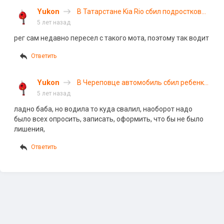
Yukon
В Татарстане Kia Rio сбил подростков
на мопеде. ВИДЕО
5 лет назад
рег сам недавно пересел с такого мота, поэтому так водит
Ответить
Yukon
В Череповце автомобиль сбил ребенка.
ВИДЕО
5 лет назад
ладно баба, но водила то куда свалил, наоборот надо
было всех опросить, записать, оформить, что бы не было
лишения,
Ответить