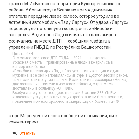
трассы М-7 «Волга» на территории Кушнаренковского
района. У большегруза Scania во время движения
отлетело передние левое колесо, которое угодило во
встречный автомобиль «Ладу Ларгус». От удара «Ларгус»
перевернулся, столкнулся со встречной «Нивой» и
загорелся. Водитель «Лады» и пять его пассажиров
скончались на месте ДТП, — сообщили rusdtp.ru в
управлении ГИБДД по Республике Башкортостан.
Цитата: 684
Это самое жестокое ДТП ГОДА — 2021 ……. надеюсь.
Ужасная смерть — травмированные люди зажарились в
консервной банке.
«Погибли пассажиры «Лады Ларгус» — пять женщин и один
мужчина, все они направлялись из Уфы в Дюртюлинский район,
сам водитель получил травмы. Водитель и пассажирки «Нивы»,
две женщины — жители Кировской области, с травмами
доставлены в больницу.»® —©ВК
Возбуждено уголовное дело по части 3 статьи 238 УК РФ
«Оказание услуг, не отвечающих требованиям безопасности,
повлекшее по неосторожности смерть двух и более лиц» ©
а про Мерседес ни слова вообще ни в описании, ни в
комментариях
Ответить