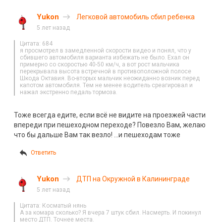
Yukon
Легковой автомобиль сбил ребенка
5 лет назад
Цитата: 684
я просмотрел в замедленной скорости видео и понял, что у
сбившего автомобиля варианта избежать не было. Ехал он
примерно со скоростью 40-50 км/ч, а вот рост мальчика
перекрывала высота встречной в противоположной полосе
Шкода Октавия. Во-вторых мальчик неожиданно возник перед
капотом автомобиля. Тем не менее водитель среагировал и
нажал экстренно педаль тормоза.
Тоже всегда едите, если всё не видите на проезжей части
впереди при пешеходном переходе? Повезло Вам, желаю
что бы дальше Вам так везло! …и пешеходам тоже
Ответить
Yukon
ДТП на Окружной в Калининграде
5 лет назад
Цитата: Косматый нянь
А за комара сколько? Я вчера 7 штук сбил. Насмерть. И покинул
место ДТП. Точнее места.