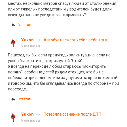
местах, несколько метров спасут людей от столкновения
или от тяжелых последствий и у водителей будет доли
секунды раньше увидеть и затормозить?
Ответить
Yukon
Автобус насмерть сбил ребенка в
Химках. ВИДЕО
5 лет назад
Пешеход ты бы, если предугадывал ситуацию, если не
успел бы схватить, то крикнул ей "Стой".
Я всегда на переходе любом стараюсь "мониторить
поляну", особенно детей рядом стоящих, что бы не
побежали при зеленом, или за другими на красно-желтый
и говорю им, что бы оглядывались всегда по сторонам при
переходе…
Ответить
Yukon
Потеряла сознание после ДТП
5 лет назад