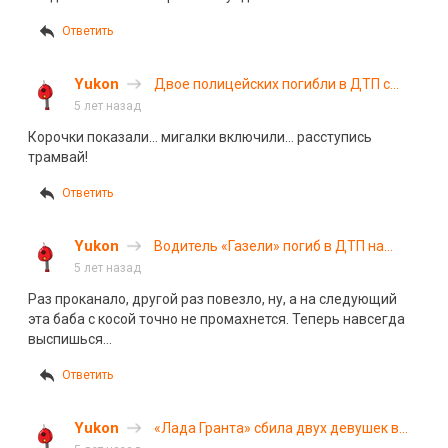
Ответить
Yukon
Двое полицейских погибли в ДТП с
поездом в Костромской области
5 лет назад
Корочки показали… мигалки включили… расступись
трамвай!
Ответить
Yukon
Водитель «Газели» погиб в ДТП на
трассе М-10
5 лет назад
Раз проканало, другой раз повезло, ну, а на следующий
эта баба с косой точно не промахнется. Теперь навсегда
выспишься…
Ответить
Yukon
«Лада Гранта» сбила двух девушек в
Перми