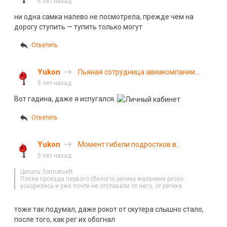
5 лет назад
ни одна самка налево не посмотрела, прежде чем на
дорогу ступить — тупить только могут
Ответить
Yukon
Пьяная сотрудница авиакомпании
врезалась в машину с семьей
5 лет назад
Вот гадина, даже я испугался.
Ответить
Yukon
Момент гибели подростков в
Ленинградской области
5 лет назад
Цитата: formatceft
После проезда первого (белого) регика мальчики резко
ускорились и уже почти не отставали от него, от регика
тоже так подумал, даже рокот от скутера слышно стало,
после того, как рег их обогнал