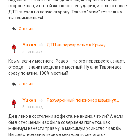
стороне шла, и на той же полосе ее ударил, и только после
ДТП съехал на левую сторону. Так что "этим" тут только
ты занимаешься!
Ответить
Yukon
ДТП на перекрестке в Крыму
5 лет назад
Крым, если у местного, Ровер — то это перекрёсток знает,
отсюда — значит водила не местный. Ну а на Таврии все
сразу понятно, 100% местный
Ответить
Yukon
Разъяренный пенсионер швырнул
велосипед в машину с детьми
5 лет назад
Дед явно в состоянии аффекта, не видно, что ли? А если
бы в отношении Вас была совершена попытка, как
минимум нанести травму, а максимум убийство? Как бы
Вы действовали в первые секунды после этого?