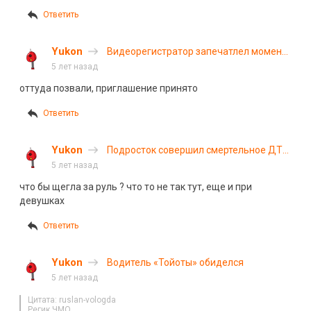
Ответить
Yukon
Видеорегистратор запечатлел момент
ДТП с поездом в Подмосковье
5 лет назад
оттуда позвали, приглашение принято
Ответить
Yukon
Подросток совершил смертельное ДТП
под Казанью
5 лет назад
что бы щегла за руль ? что то не так тут, еще и при
девушках
Ответить
Yukon
Водитель «Тойоты» обиделся
5 лет назад
Цитата: ruslan-vologda
Регик ЧМО.