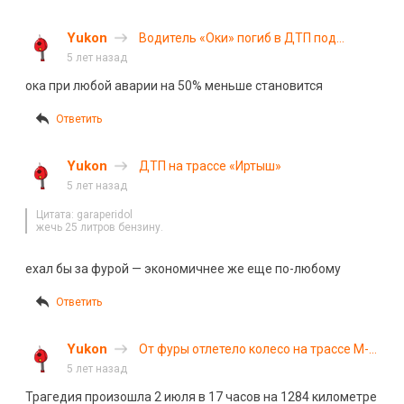
Yukon
Водитель «Оки» погиб в ДТП под
Новосибирском
5 лет назад
ока при любой аварии на 50% меньше становится
Ответить
Yukon
ДТП на трассе «Иртыш»
5 лет назад
Цитата: garaperidol
жечь 25 литров бензину.
ехал бы за фурой — экономичнее же еще по-любому
Ответить
Yukon
От фуры отлетело колесо на трассе М-7
в Башкирии
5 лет назад
Трагедия произошла 2 июля в 17 часов на 1284 километре