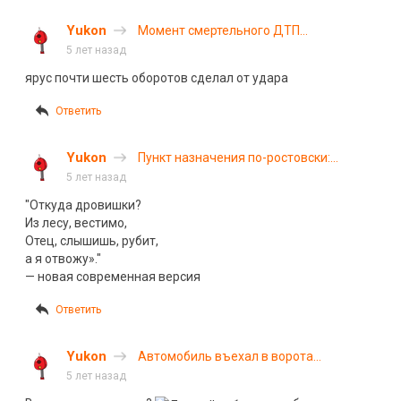
Yukon
Момент смертельного ДТП
на Набережной Победы в Днепре
5 лет назад
ярус почти шесть оборотов сделал от удара
Ответить
Yukon
Пункт назначения по-ростовски:
выпавшее бревно убило пассажира
5 лет назад
микроавтобуса
"Откуда дровишки?
Из лесу, вестимо,
Отец, слышишь, рубит,
а я отвожу»."
— новая современная версия
Ответить
Yukon
Автомобиль въехал в ворота
посольства России в Минске
5 лет назад