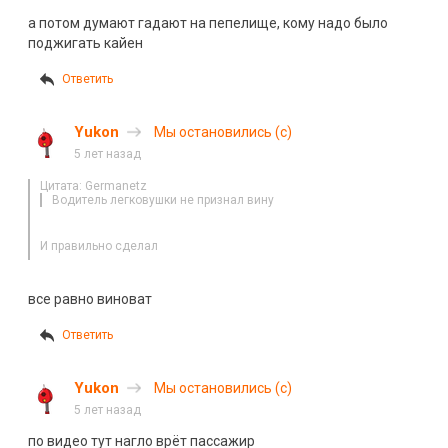
а потом думают гадают на пепелище, кому надо было
поджигать кайен
Ответить
Yukon
Мы остановились (с)
5 лет назад
Цитата: Germanetz
Водитель легковушки не признал вину
И правильно сделал
все равно виноват
Ответить
Yukon
Мы остановились (с)
5 лет назад
по видео тут нагло врёт пассажир