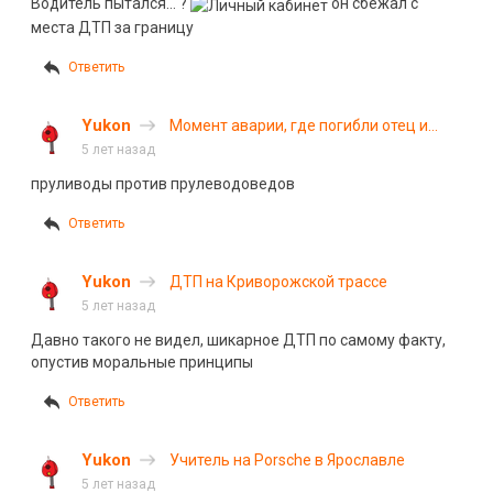
Водитель пытался… ?
он сбежал с
места ДТП за границу
Ответить
Yukon
Момент аварии, где погибли отец и
дочь
5 лет назад
пруливоды против прулеводоведов
Ответить
Yukon
ДТП на Криворожской трассе
5 лет назад
Давно такого не видел, шикарное ДТП по самому факту,
опустив моральные принципы
Ответить
Yukon
Учитель на Porsche в Ярославле
5 лет назад