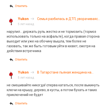
Ответить
Yukon
Семья разбилась в ДТП, уворачиваясь
от встречной машины
5 лет назад
нарулил… держать руль жестко и не тормозить (тормоз
использовать только на асфальте), когда правая сторона
выходит или уже на обочину вышла, тем более не
газовать, так же быть готовым уйти в кювет, смотря на
действия встречника
Ответить
Yukon
В Татарстане пьяная женщина на
квадроцикле погубила ребенка
5 лет назад
не смешивайте никогда! сперва кататься, после выкинуть
ключи на крышу, дерево, в кусты, а потом бухать и таких
приключений не будет
Ответить