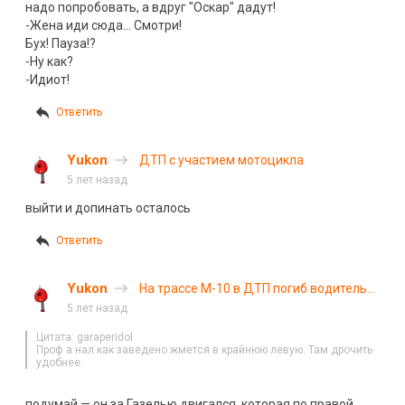
надо попробовать, а вдруг "Оскар" дадут!
-Жена иди сюда… Смотри!
Бух! Пауза!?
-Ну как?
-Идиот!
Ответить
Yukon
ДТП с участием мотоцикла
5 лет назад
выйти и допинать осталось
Ответить
Yukon
На трассе М-10 в ДТП погиб водитель
«Газели»
5 лет назад
Цитата: garaperidol
Проф а нал как заведено жмется в крайнюю левую. Там дрочить
удобнее.
подумай — он за Газелью двигался, которая по правой