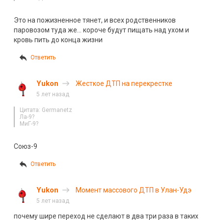
Это на пожизненное тянет, и всех родственников
паровозом туда же… короче будут пищать над ухом и
кровь пить до конца жизни
Ответить
Yukon
Жесткое ДТП на перекрестке
5 лет назад
Цитата: Germanetz
Ла-9?
МиГ-9?
Союз-9
Ответить
Yukon
Момент массового ДТП в Улан-Удэ
5 лет назад
почему шире переход не сделают в два три раза в таких