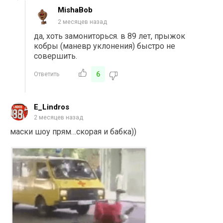
MishaBob
2 месяцев назад
да, хоть замониторься. в 89 лет, прыжок
кобры (маневр уклонения) быстро не
совершить.
6
Ответить
E_Lindros
2 месяцев назад
маски шоу прям…скорая и бабка))