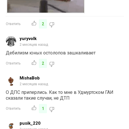
2
Ответить
yuryvolk
2 месяцев назад
Дебилизм юных остолопов зашкаливает
2
Ответить
MishaBob
2 месяцев назад
О ДПС приперлись. Как то мне в Удмуртском ГАИ
сказали такие случаи, не ДТП
1
Ответить
pusik_220