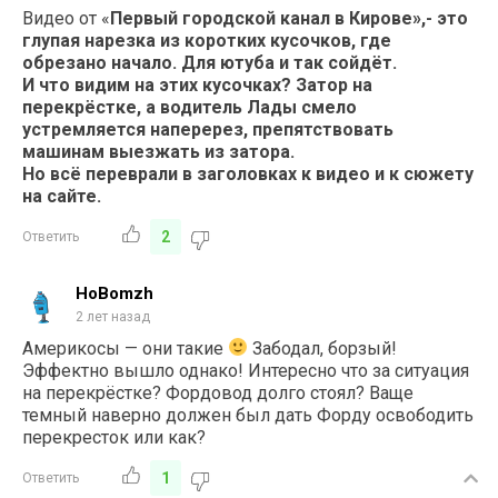
Видео от «
Первый городской канал в Кирове»,- это
глупая нарезка из коротких кусочков, где
обрезано начало. Для ютуба и так сойдёт.
И что видим на этих кусочках? Затор на
перекрёстке, а водитель Лады смело
устремляется наперерез, препятствовать
машинам выезжать из затора.
Но всё переврали в заголовках к видео и к сюжету
на сайте.
2
Ответить
HoBomzh
2 лет назад
Америкосы — они такие
Забодал, борзый!
Эффектно вышло однако! Интересно что за ситуация
на перекрёстке? Фордовод долго стоял? Ваще
темный наверно должен был дать Форду освободить
перекресток или как?
1
Ответить