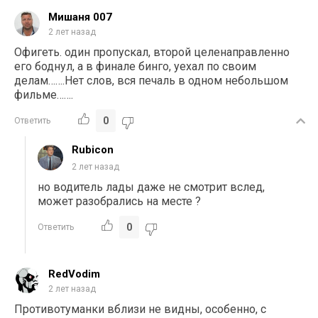
Мишаня 007
2 лет назад
Офигеть. один пропускал, второй целенаправленно
его боднул, а в финале бинго, уехал по своим
делам…….Нет слов, вся печаль в одном небольшом
фильме…….
0
Ответить
Rubicon
2 лет назад
но водитель лады даже не смотрит вслед,
может разобрались на месте ?
0
Ответить
RedVodim
2 лет назад
Противотуманки вблизи не видны, особенно, с