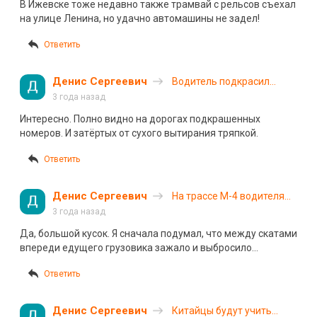
В Ижевске тоже недавно также трамвай с рельсов съехал
автомобилем
на улице Ленина, но удачно автомашины не задел!
Ответить
Денис Сергеевич
Водитель подкрасил
номера автомобиля
3 года назад
маркером, и его лишили
Интересно. Полно видно на дорогах подкрашенных
за это прав
номеров. И затëртых от сухого вытирания тряпкой.
Ответить
Денис Сергеевич
На трассе М-4 водителя
фуры убило куском
3 года назад
асфальта
Да, большой кусок. Я сначала подумал, что между скатами
впереди едущего грузовика зажало и выбросило…
Ответить
Денис Сергеевич
Китайцы будут учить