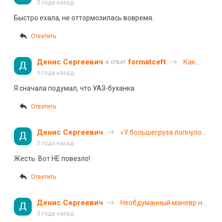
шлагбаум на территории
3 года назад
СНТ в Красноярске
Быстро ехала, не оттормозилась вовремя.
Ответить
Денис Сергеевич
formatceft
Как
в ответ
«оживить»
3 года назад
аккумулят
Я сначала подумал, что УАЗ-буханка.
батарею
в
Ответить
мороз?
Названы
основные
Денис Сергеевич
«У большегруза лопнуло
способы
колесо»: 5 человек
3 года назад
погибли в массовом ДТП
Жесть. Вот НЕ повезло!
в Пермском крае
Ответить
Денис Сергеевич
Необдуманный маневр на
заснеженной трассе в
3 года назад