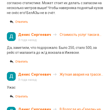
согласно статистике. Может стоит их делать с запасом на
несколько метров выше! Чтобы наверняка поднятый кузов
не снëс его! БелАЗы не в счёт.
Ответить
Денис Сергеевич
Стоимость услуг такси в
России увеличилась:
3 года назад
названы причины
Да, заметили, что подорожало. Было 250, стало 500, за
рейс от малахита до ж/д вокзала в Ижевске.
Ответить
Денис Сергеевич
Жуткая авария на трассе
«Скандинавия»:
3 года назад
многотонная фура
Ужас
въехала в группу
велосипедисток
Ответить
Денис Сергеевич
В Вологде из «Газели» на