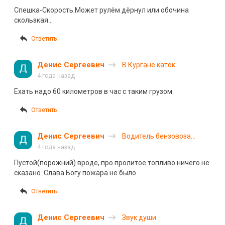
Башкирии
Спешка-Скорость.Может рулём дёрнул или обочина
скользкая…
Ответить
Денис Сергеевич
В Кургане каток
опрокинулся на легковой
4 года назад
автомобиль
Ехать надо 60 километров в час с таким грузом.
Ответить
Денис Сергеевич
Водитель бензовоза
неудачно потянулся за
4 года назад
едой и попал в ДТП на
Пустой(порожний) вроде, про пролитое топливо ничего не
трассе «Сибирь»
сказано. Слава Богу пожара не было.
Ответить
Денис Сергеевич
Звук души