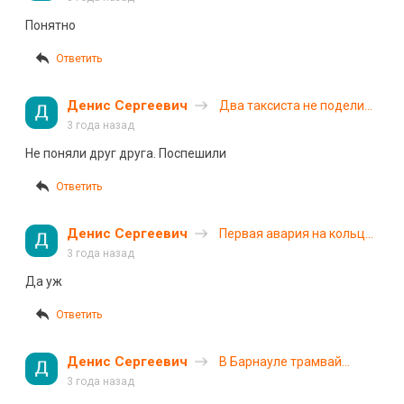
дата
Понятно
Ответить
Денис Сергеевич
Два таксиста не поделили
дорогу на перекрестке в
3 года назад
Серпухове
Не поняли друг друга. Поспешили
Ответить
Денис Сергеевич
Первая авария на кольце
в Вологде: пьяный
3 года назад
водитель врезался в
Да уж
ограждение
Ответить
Денис Сергеевич
В Барнауле трамвай
сошел с рельсов и
3 года назад
столкнулся с