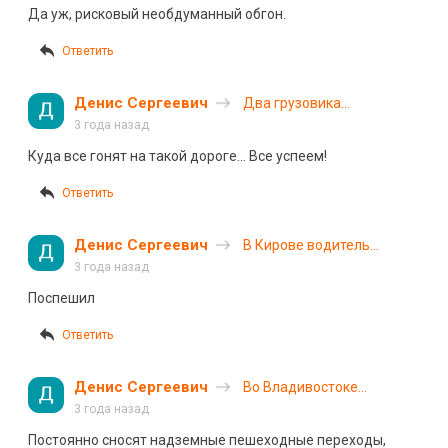
Коми унёс жизнь
Да уж, рисковый необдуманный обгон.
водителя
Ответить
Денис Сергеевич
Два грузовика
столкнулись на трассе
3 года назад
Пермь — Екатеринбург
Куда все гонят на такой дороге… Все успеем!
Ответить
Денис Сергеевич
В Кирове водитель
внедорожника нарушил
3 года назад
ПДД и попал в ДТП
Поспешил
Ответить
Денис Сергеевич
Во Владивостоке
грузовой автомобиль снёс
3 года назад
надземный пешеходный
Постоянно сносят надземные пешеходные переходы,
переход