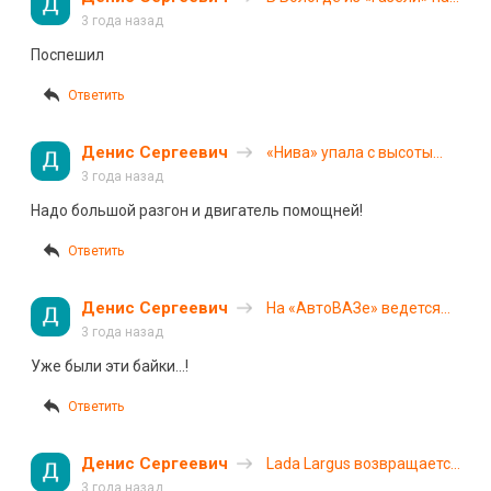
проезжую часть выпали
3 года назад
окна
Поспешил
Ответить
Денис Сергеевич
«Нива» упала с высоты
четвертого этажа:
3 года назад
водитель выжил
Надо большой разгон и двигатель помощней!
Ответить
Денис Сергеевич
На «АвтоВАЗе» ведется
разработка нового
3 года назад
автомобиля, который
Уже были эти байки…!
заменит легендарную
«Ниву»
Ответить
Денис Сергеевич
Lada Largus возвращается
на конвейер. Названа
3 года назад