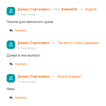
Денис Сергеевич
АлинаSA
Водитель
в ответ
большегруза
4 года назад
подрезал
Панели для панельного дома.
автомобиль
в
Ответить
Воронеже
Денис Сергеевич
Так могут только девушки
4 года назад
Думал в люк вылезут.
Ответить
Денис Сергеевич
Не все угадают
автомобиль
4 года назад
Нива
Ответить