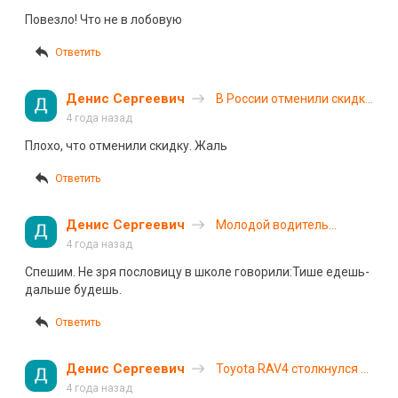
и едва не попал в ДТП
Повезло! Что не в лобовую
Ответить
Денис Сергеевич
В России отменили скидку
30% при оплате
4 года назад
госпошлин через
Плохо, что отменили скидку. Жаль
«Госуслуги»
Ответить
Денис Сергеевич
Молодой водитель
разбился в аварии под
4 года назад
Омском
Спешим. Не зря пословицу в школе говорили:Тише едешь-
дальше будешь.
Ответить
Денис Сергеевич
Toyota RAV4 столкнулся с
фурой на трассе в
4 года назад