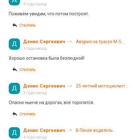
русских строить дороги
3 года назад
Поживём-увидим, что потом построят.
Ответить
Денис Сергеевич
Авария на трассе М-5:
автомобиль съехал с
3 года назад
дороги, врезался в
Хорошо остановка была безлюдной!
остановку и загорелся
Ответить
Денис Сергеевич
25-летний мотоциклист
разбился на улице Азина
3 года назад
в Воткинске
Опасно нынче на дорогах, всё торопятся.
Ответить
Денис Сергеевич
В Пензе водитель
совершал опасный обгон
4 года назад