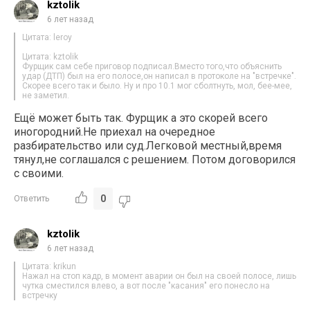
kztolik
6 лет назад
Цитата: leroy
Цитата: kztolik
Фурщик сам себе приговор подписал.Вместо того,что объяснить
удар (ДТП) был на его полосе,он написал в протоколе на "встречке".
Скорее всего так и было. Ну и про 10.1 мог сболтнуть, мол, бее-мее,
не заметил.
Ещё может быть так. Фурщик а это скорей всего
иногородний.Не приехал на очередное
разбирательство или суд.Легковой местный,время
тянул,не соглашался с решением. Потом договорился
с своими.
0
Ответить
kztolik
6 лет назад
Цитата: krikun
Нажал на стоп кадр, в момент аварии он был на своей полосе, лишь
чутка сместился влево, а вот после "касания" его понесло на
встречку