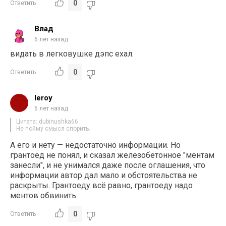
0
Ответить
Влад
6 лет назад
видать в легковушке дэпс ехал.
0
Ответить
leroy
6 лет назад
Цитата: dubinushka66
Не пойму смысл спорить.
А его и нету — недостаточно информации. Но
грантоед не понял, и сказал железобетонное "ментам
занесли", и не унимался даже после оглашения, что
информации автор дал мало и обстоятельства не
раскрыты. Грантоеду всё равно, грантоеду надо
ментов обвинить.
0
Ответить