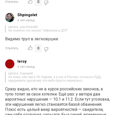
0
Ответить
Shpingolet
6 лет назад
Цитата: sanchess80
Не понятно что значит "обвинили в ДТП"
Видимо труп в легковушке
0
Ответить
leroy
6 лет назад
Цитата: Хороший
Не знаю, как там в УК Нарнии, а у нас в России, согласно ПДД,
предъявить грузовому что-либо просто нереально.
Сразу видно, кто не в курсе российских законов, а
тупо топит за свои хотелки. Ещё раз: у автора два
вероятных
нарушения — 10.1 и 11.2. Если тут уголовка,
эти нарушения легко становятся базой обвинения.
Плюс есть целый веер вероятностей — свидетели,
сам себя оговорил, скрылся, был синий, временные