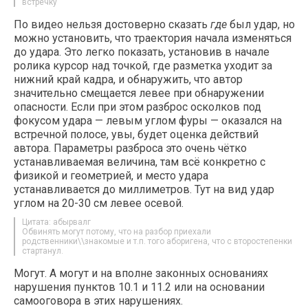
встречку
По видео нельзя достоверно сказать
где
был удар, но
можно установить, что траектория начала изменяться
до удара. Это легко показать, установив в начале
ролика курсор над точкой, где разметка уходит за
нижний край кадра, и обнаружить, что автор
значительно смещается левее при обнаружении
опасности. Если при этом разброс осколков под
фокусом удара — левым углом фуры — оказался на
встречной полосе, увы, будет оценка действий
автора. Параметры разброса это очень чётко
устанавливаемая величина, там всё конкретно с
физикой и геометрией, и место удара
устанавливается до миллиметров. Тут на вид удар
углом на 20-30 см левее осевой.
Цитата: абырвалг
Обвинять могут потому, что на разбор приехали
родственники\\знакомые и т.п. того аборигена, что с второстепенки
стартанул.
Могут. А могут и на вполне законных основаниях
нарушения пунктов 10.1 и 11.2 или на основании
самооговора в этих нарушениях.