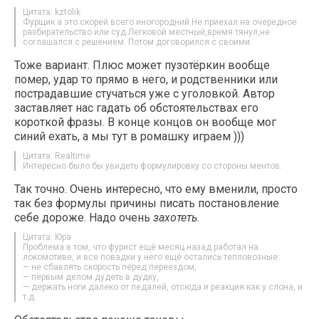
Цитата: kztolik
Фурщик а это скорей всего иногородний.Не приехал на очередное
разбирательство или суд.Легковой местный,время тянул,не
соглашался с решением. Потом договорился с своими.
Тоже вариант. Плюс может пузотёркин вообще
помер, удар то прямо в него, и родственники или
пострадавшие стучаться уже с уголовкой. Автор
заставляет нас гадать об обстоятельствах его
короткой фразы. В конце концов он вообще мог
синий ехать, а мы тут в ромашку играем )))
Цитата: Realtime
Интересно было бы увидеть формулировку со стороны ментов.
Так точно. Очень интересно, что ему вменили, просто
так без формулы причины писать постановление
себе дороже. Надо очень
захотеть
.
Цитата: Юра
Проблема в том, что фурист ещё месяц назад работал на
локомотиве, и все повадки у него ещё остались тепловозные:
— не сбавлять скорость перед переездом,
— первым делом дудеть в дудку,
— держать ноги далеко от педалей, отсюда и реакция как у слона, и
т.д.