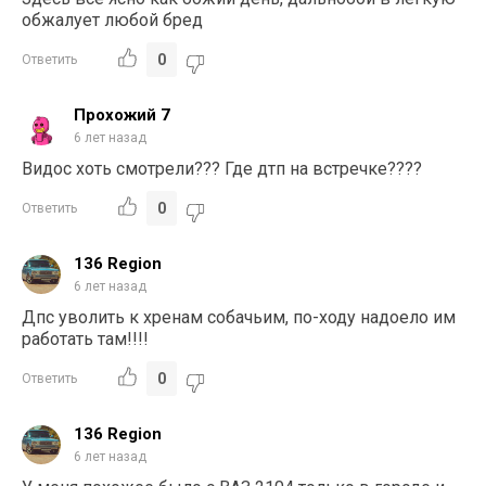
обжалует любой бред
0
Ответить
Прохожий 7
6 лет назад
Видос хоть смотрели??? Где дтп на встречке????
0
Ответить
136 Region
6 лет назад
Дпс уволить к хренам собачьим, по-ходу надоело им
работать там!!!!
0
Ответить
136 Region
6 лет назад