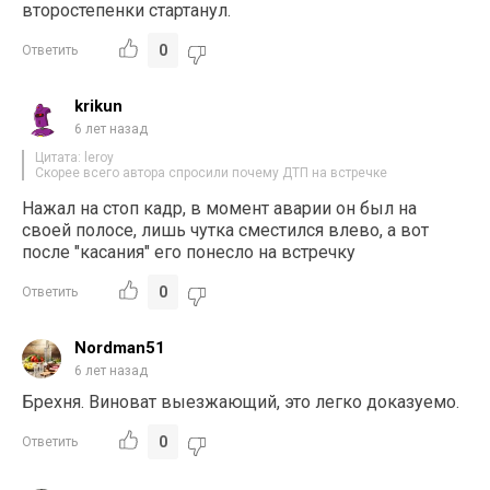
второстепенки стартанул.
0
Ответить
krikun
6 лет назад
Цитата: leroy
Скорее всего автора спросили почему ДТП на встречке
Нажал на стоп кадр, в момент аварии он был на
своей полосе, лишь чутка сместился влево, а вот
после "касания" его понесло на встречку
0
Ответить
Nordman51
6 лет назад
Брехня. Виноват выезжающий, это легко доказуемо.
0
Ответить