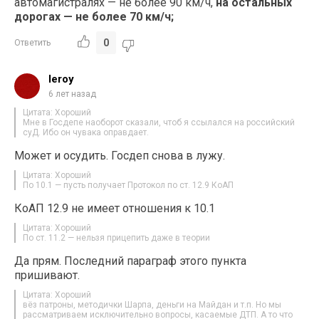
автомагистралях — не более 90 км/ч,
на остальных
дорогах — не более 70 км/ч;
0
Ответить
leroy
6 лет назад
Цитата: Хороший
Мне в Госдепе наоборот сказали, чтоб я ссылался на российский
суД. Ибо он чувака оправдает.
Может и осудить. Госдеп снова в лужу.
Цитата: Хороший
По 10.1 — пусть получает Протокол по ст. 12.9 КоАП
КоАП 12.9 не имеет отношения к 10.1
Цитата: Хороший
По ст. 11.2 — нельзя прицепить даже в теории
Да прям. Последний параграф этого пункта
пришивают.
Цитата: Хороший
вёз патроны, методички Шарпа, деньги на Майдан и т.п. Но мы
рассматриваем исключительно вопросы, касаемые ДТП. А то что