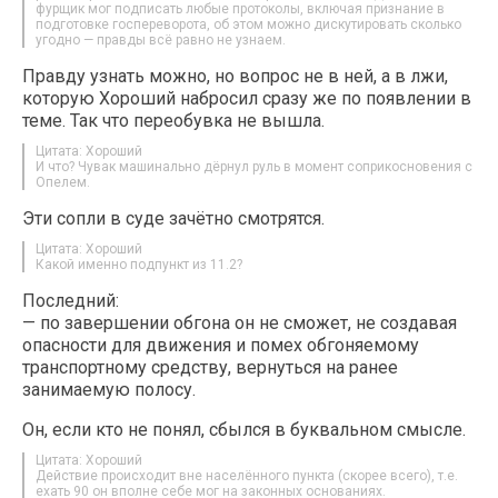
фурщик мог подписать любые протоколы, включая признание в
подготовке госпереворота, об этом можно дискутировать сколько
угодно — правды всё равно не узнаем.
Правду узнать можно, но вопрос не в ней, а в лжи,
которую Хороший набросил сразу же по появлении в
теме. Так что переобувка не вышла.
Цитата: Хороший
И что? Чувак машинально дёрнул руль в момент соприкосновения с
Опелем.
Эти сопли в суде зачётно смотрятся.
Цитата: Хороший
Какой именно подпункт из 11.2?
Последний:
— по завершении обгона он не сможет, не создавая
опасности для движения и помех обгоняемому
транспортному средству, вернуться на ранее
занимаемую полосу.
Он, если кто не понял, сбылся в буквальном смысле.
Цитата: Хороший
Действие происходит вне населённого пункта (скорее всего), т.е.
ехать 90 он вполне себе мог на законных основаниях.