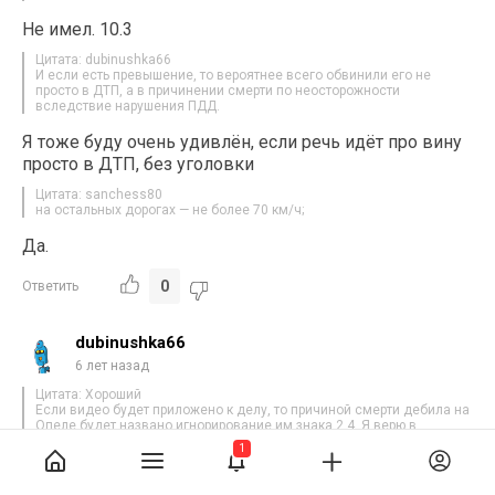
Не имел. 10.3
Цитата: dubinushka66
И если есть превышение, то вероятнее всего обвинили его не
просто в ДТП, а в причинении смерти по неосторожности
вследствие нарушения ПДД.
Я тоже буду очень удивлён, если речь идёт про вину
просто в ДТП, без уголовки
Цитата: sanchess80
на остальных дорогах — не более 70 км/ч;
Да.
0
Ответить
dubinushka66
6 лет назад
Цитата: Хороший
Если видео будет приложено к делу, то причиной смерти дебила на
Опеле будет названо игнорирование им знака 2.4. Я верю в
справедливость российского суда
1
Причина ДТП не обязана совпадать с причиной