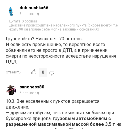
dubinushka66
6 лет назад
Цитата: Хороший
Действие происходит вне населённого пункта (скорее всего), т.е.
ехать 90 он вполне себе мог на законных основаниях
Грузовой-то? Никак нет. 70 потолок.
И если есть превышение, то вероятнее всего
обвинили его не просто в ДТП, а в причинении
смерти по неосторожности вследствие нарушения
ПДД.
0
Ответить
sanchess80
6 лет назад
10.3. Вне населенных пунктов разрешается
движение:
— другим автобусам, легковым автомобилям при
буксировке прицепа, гру
зовым автомобилям с
разрешенной максимальной массой более 3,5 т
на