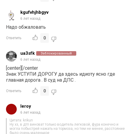
kgufvhjhbgyv
6 лет назад
Надо обжаловать
0
Ответить
ua3sfk
Заблокированный
6 лет назад
[center]
[/center
Знак УСТУПИ ДОРОГУ да здесь идиоту ясно где
главная дорога . В суд на ДПС .
0
Ответить
leroy
6 лет назад
Цитата: krikun
Ну хз, в дтп виноват только водитель легковой, фура конечно и
могла побыстрей нажать на тормоза, но тем не менее, расстояние
было очень маленькое