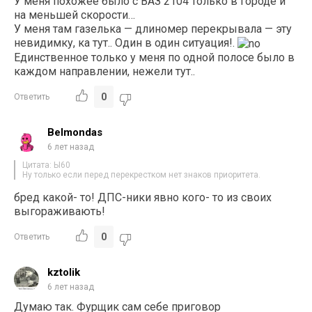
У меня похожее было с ВАЗ 2104 только в городе и
на меньшей скорости…
У меня там газелька — длиномер перекрывала — эту
невидимку, ка тут.. Один в один ситуация!.
Единственное только у меня по одной полосе было в
каждом направлении, нежели тут..
0
Ответить
Belmondas
6 лет назад
Цитата: Ы60
Ну только если перед перекрестком нет знаков приоритета.
бред какой- то! ДПС-ники явно кого- то из своих
выгораживають!
0
Ответить
kztolik
6 лет назад
Думаю так. Фурщик сам себе приговор