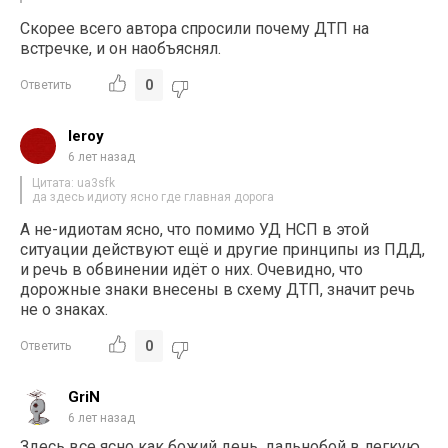
Скорее всего автора спросили почему ДТП на
встречке, и он наобъяснял.
0
Ответить
leroy
6 лет назад
Цитата: ua3sfk
да здесь идиоту ясно где главная дорога
А не-идиотам ясно, что помимо УД НСП в этой
ситуации действуют ещё и другие принципы из ПДД,
и речь в обвинении идёт о них. Очевидно, что
дорожные знаки внесены в схему ДТП, значит речь
не о знаках.
0
Ответить
GriN
6 лет назад
Здесь все ясно как божий день, дальнобой в легкую