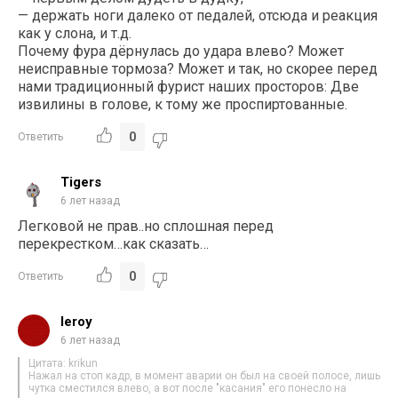
— держать ноги далеко от педалей, отсюда и реакция
как у слона, и т.д.
Почему фура дёрнулась до удара влево? Может
неисправные тормоза? Может и так, но скорее перед
нами традиционный фурист наших просторов: Две
извилины в голове, к тому же проспиртованные.
0
Ответить
Tigers
6 лет назад
Легковой не прав..но сплошная перед
перекрестком…как сказать…
0
Ответить
leroy
6 лет назад
Цитата: krikun
Нажал на стоп кадр, в момент аварии он был на своей полосе, лишь
чутка сместился влево, а вот после "касания" его понесло на