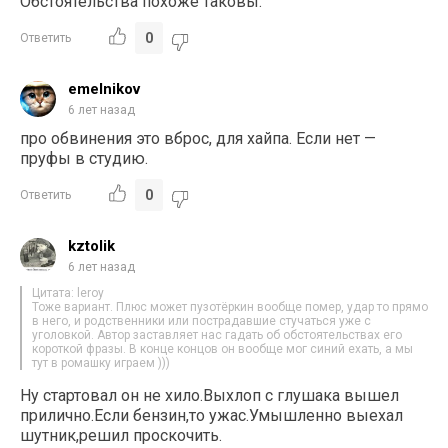
Обстоятельства похоже таковы.
0
Ответить
emelnikov
6 лет назад
про обвинения это вброс, для хайпа. Если нет —
пруфы в студию.
0
Ответить
kztolik
6 лет назад
Цитата: leroy
Тоже вариант. Плюс может пузотёркин вообще помер, удар то прямо
в него, и родственники или пострадавшие стучаться уже с
уголовкой. Автор заставляет нас гадать об обстоятельствах его
короткой фразы. В конце концов он вообще мог синий ехать, а мы
тут в ромашку играем )))
Ну стартовал он не хило.Выхлоп с глушака вышел
прилично.Если бензин,то ужас.Умышленно выехал
шутник,решил проскочить.