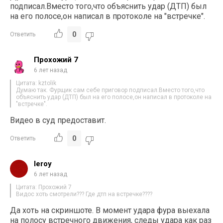
подписал.Вместо того,что объяснить удар (ДТП) был
на его полосе,он написал в протоколе на "встречке".
0
Ответить
Прохожий 7
6 лет назад
Цитата: kztolik
Думаю так. Фурщик сам себе приговор подписал.Вместо того,что
объяснить удар (ДТП) был на его полосе,он написал в протоколе на
"встречке".
Видео в суд предоставит.
0
Ответить
leroy
6 лет назад
Цитата: Прохожий 7
Видос хоть смотрели??? Где дтп на встречке????
Да хоть на скриншоте. В момент удара фура выехала
на полосу встречного движения, следы удара как раз