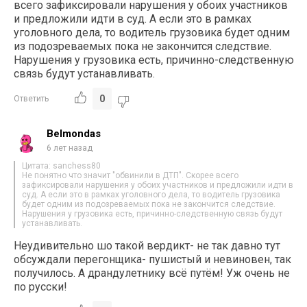
всего зафиксировали нарушения у обоих участников
и предложили идти в суд. А если это в рамках
уголовного дела, то водитель грузовика будет одним
из подозреваемых пока не закончится следствие.
Нарушения у грузовика есть, причинно-следственную
связь будут устанавливать.
0
Ответить
Belmondas
6 лет назад
Цитата: sanchess80
Не понятно что значит "обвинили в ДТП". Скорее всего
зафиксировали нарушения у обоих участников и предложили идти в
суд. А если это в рамках уголовного дела, то водитель грузовика
будет одним из подозреваемых пока не закончится следствие.
Нарушения у грузовика есть, причинно-следственную связь будут
устанавливать.
Неудивительно шо такой вердикт- не так давно тут
обсуждали перегонщика- пушистый и невиновен, так
получилось. А драндулетнику всё путём! Уж очень не
по русски!