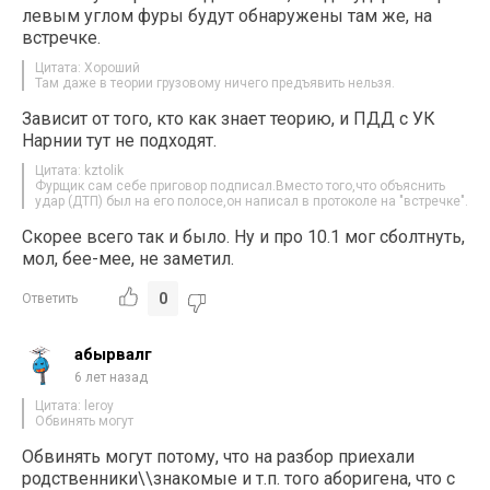
левым углом фуры будут обнаружены там же, на
встречке.
Цитата: Хороший
Там даже в теории грузовому ничего предъявить нельзя.
Зависит от того, кто как знает теорию, и ПДД с УК
Нарнии тут не подходят.
Цитата: kztolik
Фурщик сам себе приговор подписал.Вместо того,что объяснить
удар (ДТП) был на его полосе,он написал в протоколе на "встречке".
Скорее всего так и было. Ну и про 10.1 мог сболтнуть,
мол, бее-мее, не заметил.
0
Ответить
абырвалг
6 лет назад
Цитата: leroy
Обвинять могут
Обвинять могут потому, что на разбор приехали
родственники\\знакомые и т.п. того аборигена, что с