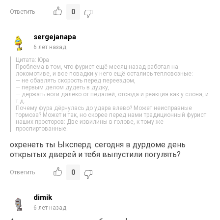
0
Ответить
sergejanapa
6 лет назад
Цитата: Юра
Проблема в том, что фурист ещё месяц назад работал на
локомотиве, и все повадки у него ещё остались тепловозные:
— не сбавлять скорость перед переездом,
— первым делом дудеть в дудку,
— держать ноги далеко от педалей, отсюда и реакция как у слона, и
т.д.
Почему фура дёрнулась до удара влево? Может неисправные
тормоза? Может и так, но скорее перед нами традиционный фурист
наших просторов: Две извилины в голове, к тому же
проспиртованные.
охренеть ты Ыксперд. сегодня в дурдоме день
открытых дверей и тебя выпустили погулять?
0
Ответить
dimik
6 лет назад