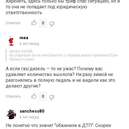
Ахренеть, здесь только бы триф спас ситуацию, нл и
то она не попадает под юридическую
ответственность
0
Ответить
mea
6 лет назад
Цитата: kztolik
Ну стартовал он не хило.Выхлоп с глушака вышел прилично.Если
бензин,то ужас
А если газ/дизель — то не ужас? Почему вас
удивляет количество выхлопа? Ни разу зимой не
разгонялись в полную педаль и не видели как это
делают другие?
0
Ответить
sanchess80
6 лет назад
Не понятно что значит "обвинили в ДТП". Скорее