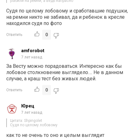
[забили на ремни, а ведь напрасно
Судя по целому лобовому и сработавшие подушки,
на ремни никто не забивал, да и ребенок в кресле
находился судя по фото
0
Ответить
amforobot
7 лет назад
За Весту можно порадоваться. Интересно как бы
лобовое столкновение выглядело…. Не в данном
случае, а краш тест без живых людей.
0
Ответить
Юрец
7 лет назад
Цитата: Shpingolet
Судя по целому лобовому
как то не очень то оно и целым выглядит