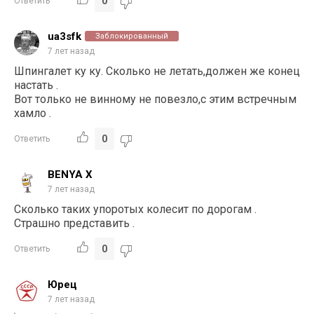
0
Ответить
ua3sfk
Заблокированный
7 лет назад
Шпингалет ку ку. Сколько не летать,должен же конец
настать .
Вот только не винному не повезло,с этим встречным
хамло .
0
Ответить
BENYA X
7 лет назад
Сколько таких упоротых колесит по дорогам .
Страшно представить .
0
Ответить
Юрец
7 лет назад