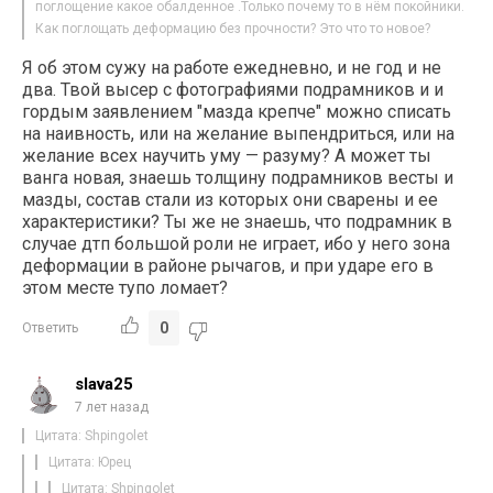
поглощение какое обалденное .Только почему то в нём покойники.
Как поглощать деформацию без прочности? Это что то новое?
Я об этом сужу на работе ежедневно, и не год и не
два. Твой высер с фотографиями подрамников и и
гордым заявлением "мазда крепче" можно списать
на наивность, или на желание выпендриться, или на
желание всех научить уму — разуму? А может ты
ванга новая, знаешь толщину подрамников весты и
мазды, состав стали из которых они сварены и ее
характеристики? Ты же не знаешь, что подрамник в
случае дтп большой роли не играет, ибо у него зона
деформации в районе рычагов, и при ударе его в
этом месте тупо ломает?
0
Ответить
slava25
7 лет назад
Цитата: Shpingolet
Цитата: Юрец
Цитата: Shpingolet