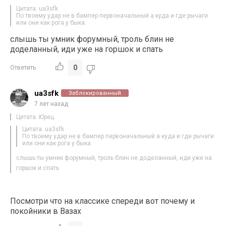
Цитата: ua3sfk
По твоему удар не в бампер первоначальный а куда и где рычаги
или они как рога у быка.
слышь ты умник форумный, троль блин не
доделанный, иди уже на горшок и спать
0
Ответить
ua3sfk
Заблокированный
7 лет назад
Цитата: Юрец
Цитата: ua3sfk
По твоему удар не в бампер первоначальный а куда и где рычаги
или они как рога у быка.
слышь ты умник форумный, троль блин не доделанный, иди уже на
горшок и спать
Посмотри что на классике спереди вот почему и
покойники в Вазах