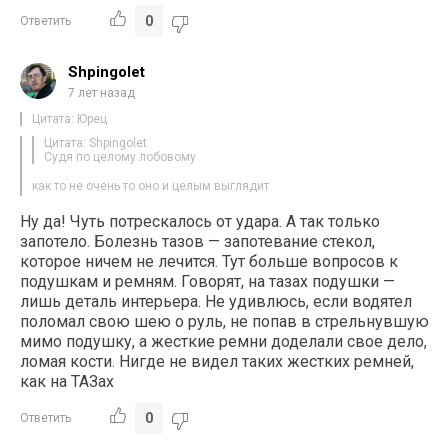
0
Ответить
Shpingolet
7 лет назад
Цитата: Юрец
Цитата: Shpingolet
Судя по целому лобовому
как то не очень то оно и целым выглядит
Ну да! Чуть потрескалось от удара. А так только
запотело. Болезнь тазов — запотевание стекол,
которое ничем не лечится. Тут больше вопросов к
подушкам и ремням. Говорят, на тазах подушки —
лишь деталь интерьера. Не удивлюсь, если водятел
поломал свою шею о руль, не попав в стрельнувшую
мимо подушку, а жесткие ремни доделали свое дело,
ломая кости. Нигде не видел таких жестких ремней,
как на ТАЗах
0
Ответить