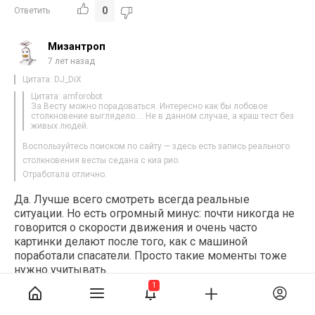
0
Ответить
Мизантроп
7 лет назад
Цитата: DJ_DiX
Цитата: amforobot
За Весту можно порадоваться. Интересно как бы лобовое
столкновение выглядело…. Не в данном случае, а краш тест без
живых людей.
Воспользуйтесь поиском по сайту — здесь есть запись реального
столкновения весты седана с киа рио.
Отработала отлично.
Да. Лучше всего смотреть всегда реальные
ситуации. Но есть огромный минус: почти никогда не
говорится о скорости движения и очень часто
картинки делают после того, как с машиной
поработали спасатели. Просто такие моменты тоже
нужно учитывать.
Веста, по-моему, самая удачная модель из
1
отечественных авто.