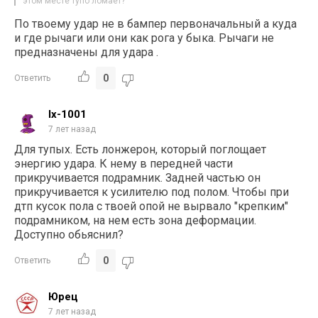
этом месте тупо ломает?
По твоему удар не в бампер первоначальный а куда
и где рычаги или они как рога у быка. Рычаги не
предназначены для удара .
0
Ответить
lx-1001
7 лет назад
Для тупых. Есть лонжерон, который поглощает
энергию удара. К нему в передней части
прикручивается подрамник. Задней частью он
прикручивается к усилителю под полом. Чтобы при
дтп кусок пола с твоей опой не вырвало "крепким"
подрамником, на нем есть зона деформации.
Доступно обьяснил?
0
Ответить
Юрец
7 лет назад