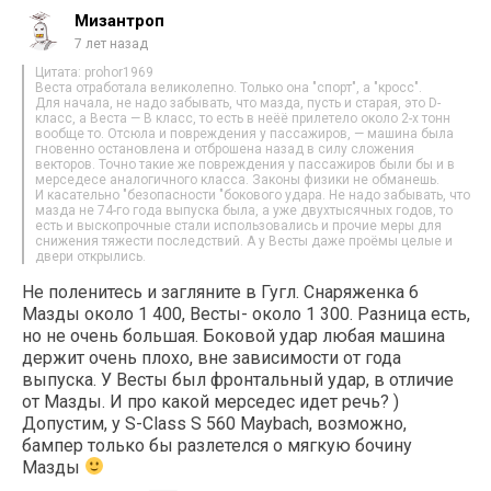
Мизантроп
7 лет назад
Цитата: prohor1969
Веста отработала великолепно. Только она "спорт", а "кросс".
Для начала, не надо забывать, что мазда, пусть и старая, это D-
класс, а Веста — В класс, то есть в неёё прилетело около 2-х тонн
вообще то. Отсюла и повреждения у пассажиров, — машина была
гновенно остановлена и отброшена назад в силу сложения
векторов. Точно такие же повреждения у пассажиров были бы и в
мерседесе аналогичного класса. Законы физики не обманешь.
И касательно "безопасности "бокового удара. Не надо забывать, что
мазда не 74-го года выпуска была, а уже двухтысячных годов, то
есть и выскопрочные стали использовались и прочие меры для
снижения тяжести последствий. А у Весты даже проёмы целые и
двери открылись.
Не поленитесь и загляните в Гугл. Снаряженка 6
Мазды около 1 400, Весты- около 1 300. Разница есть,
но не очень большая. Боковой удар любая машина
держит очень плохо, вне зависимости от года
выпуска. У Весты был фронтальный удар, в отличие
от Мазды. И про какой мерседес идет речь? )
Допустим, у S-Class S 560 Maybach, возможно,
бампер только бы разлетелся о мягкую бочину
Мазды