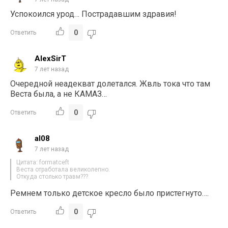
Успокоился урод… Пострадавшим здравия!
0
Ответить
AlexSirT
7 лет назад
Очередной неадекват долетался. Жвль тока что там
Веста была, а не КАМАЗ…
0
Ответить
al08
7 лет назад
Цитата: formatceft
Веста отработала великолепно.
Откуда столько травм???
Ремнем только детское кресло было пристегнуто….
0
Ответить