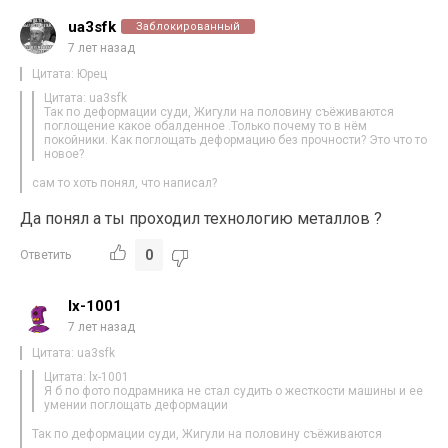
ua3sfk
Заблокированный
7 лет назад
Цитата: Юрец
Цитата: ua3sfk
Так по деформации суди, Жигули на половину съёживаются
поглощение какое обалденное .Только почему то в нём
покойники. Как поглощать деформацию без прочности? Это что то
новое?
сам то хоть понял, что написал?
Да понял а ты проходил технологию металлов ?
0
Ответить
lx-1001
7 лет назад
Цитата: ua3sfk
Цитата: lx-1001
Я б по фото подрамника не стал судить о жесткости машины и ее
умении поглощать деформации
Так по деформации суди, Жигули на половину съёживаются