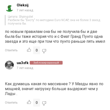
Oleksij
7 лет назад
Цитата: Shpingolet
Разбили бы "Весту" по методике Euro NCAP, она не более 3 звезд
получила бы.
по новым правилам она бы не получила бы и две
была бы таже история что и с Фиат Гранд Пунто одна
звезда и это еще при том что пунто раньше пять имел
0
Ответить
ua3sfk
Заблокированный
7 лет назад
Как думаешь какая по массивнее ? У Мазды явно по
мощней, значит нагрузку больше выдержит чем у
Лады .
0
Ответить