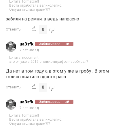
Цитата: formatceft
Веста отработала великолепно.
Откуда столько травм???
забили на ремни, а ведь напрасно
0
Ответить
ua3sfk
Заблокированный
7 лет назад
Цитата: nocoment
это он уже в 2019 столько штрафов насобирал?
Да нет в том году а в этом у же в гробу . В этом
только хватило одного раза .
0
Ответить
ua3sfk
Заблокированный
7 лет назад
Цитата: formatceft
Веста отработала великолепно.
Откуда столько травм???