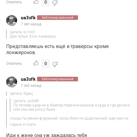
0
Ответить
ua3sfk
Заблокированный
7 лет назад
Цитата: lx-1001
Для тупых. Есть лонжерон,
Представляешь есть ещё и траверсы кроме
лонжеронов .
0
Ответить
ua3sfk
Заблокированный
7 лет назад
Цитата: Юрец
Цитата: ua3sfk
По твоему удар не в бампер первоначальный а куда и где рычаги
или они как рога у быка.
слышь ты умник форумный, троль блин не доделанный, иди уже на
горшок и спать
Иди к жене она уж заждалась тебя