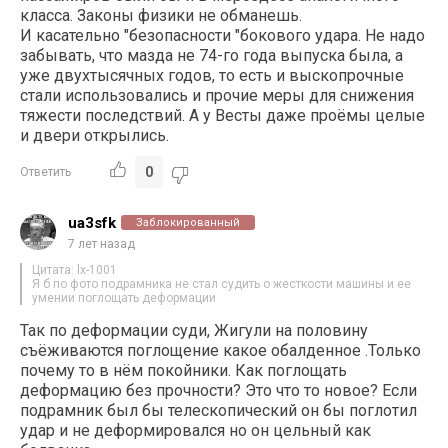
класса. Законы физики не обманешь.
И касательно "безопасности "бокового удара. Не надо
забывать, что мазда не 74-го года выпуска была, а
уже двухтысячных годов, то есть и выскопрочные
стали использовались и прочие меры для снижения
тяжести последствий. А у Весты даже проёмы целые
и двери открылись.
0
Ответить
ua3sfk
Заблокированный
7 лет назад
Цитата: lx-1001
Я б по фото подрамника не стал судить о жесткости машины и ее
умении поглощать деформации
Так по деформации суди, Жигули на половину
съёживаются поглощение какое обалденное .Только
почему то в нём покойники. Как поглощать
деформацию без прочности? Это что то новое? Если
подрамник был бы телескопический он бы поглотил
удар и не деформировался но он цельный как