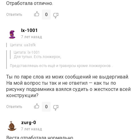
Отработала отлично.
0
Ответить
lx-1001
7 лет назад
Цитата: ua3sfk
Цитата: lx-1001
Для тупых. Есть лонжерон,
Представляешь есть ещё и траверсы кроме лонжеронов .
Ты по паре слов из моих сообщений не выдергивай.
На мой вопрос ты так и не ответил — как ты по
рисунку подрамника взялся судить о жесткости всей
конструкции?
0
Ответить
zurg-0
7 лет назад
Веста отработала нормально….