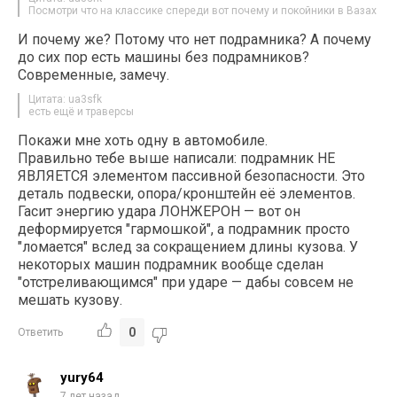
Посмотри что на классике спереди вот почему и покойники в Вазах
И почему же? Потому что нет подрамника? А почему
до сих пор есть машины без подрамников?
Современные, замечу.
Цитата: ua3sfk
есть ещё и траверсы
Покажи мне хоть одну в автомобиле.
Правильно тебе выше написали: подрамник НЕ
ЯВЛЯЕТСЯ элементом пассивной безопасности. Это
деталь подвески, опора/кронштейн её элементов.
Гасит энергию удара ЛОНЖЕРОН — вот он
деформируется "гармошкой", а подрамник просто
"ломается" вслед за сокращением длины кузова. У
некоторых машин подрамник вообще сделан
"отстреливающимся" при ударе — дабы совсем не
мешать кузову.
0
Ответить
yury64
7 лет назад