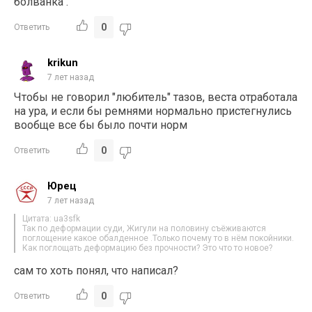
болванка .
0
Ответить
krikun
7 лет назад
Чтобы не говорил "любитель" тазов, веста отработала
на ура, и если бы ремнями нормально пристегнулись
вообще все бы было почти норм
0
Ответить
Юрец
7 лет назад
Цитата: ua3sfk
Так по деформации суди, Жигули на половину съёживаются
поглощение какое обалденное .Только почему то в нём покойники.
Как поглощать деформацию без прочности? Это что то новое?
сам то хоть понял, что написал?
0
Ответить