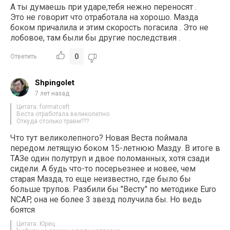
А ты думаешь при ударе,тебя нежно переносят .
Это не говорит что отработала на хорошо. Мазда
боком причалила и этим скорость погасила . Это не
лобовое, там были бы другие последствия .
0
Ответить
Shpingolet
7 лет назад
Цитата: formatceft
Веста отработала великолепно.
Откуда столько травм???
Что тут великолепного? Новая Веста поймала
передом летящую боком 15-летнюю Мазду. В итоге в
ТАЗе один полутруп и двое поломанных, хотя сзади
сидели. А будь что-то посерьезнее и новее, чем
старая Мазда, то еще неизвестно, где было бы
больше трупов. Разбили бы "Весту" по методике Euro
NCAP, она не более 3 звезд получила бы. Но ведь
боятся
Цитата: Юрец