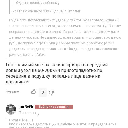
Судя по целому лобовому
как то не очень то оно и целым выглядит
Ну да! Чуть потрескалось от удара. А так только запотело. Болезнь
тазов — запотевание стекол, которое ничем не лечится. Тут больше
вопросов к подушкам и ремням. Говорят, на тазах подушки — лишь
деталь интерьера. Не удивлюсь, если водятел поломал свою шею о
руль, не попав в стрельнувшую мимо подушку, а жесткие ремни
доделали свое дело, ломая кости. Нигде не видел таких жестких
ремней, как на ТАЗах
Гон голимый,мне на калине приора в передний
левый угол на 60-70км/ч прилетела,четко по
середине в подушку попал,на лице даже ни
царапинки
0
Ответить
ua3sfk
Заблокированный
7 лет назад
Цитата: lx-1001
ибо у него зона деформации в районе рычагов, и при ударе его в