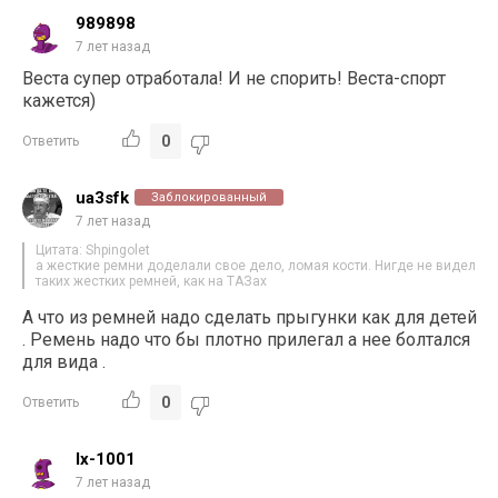
989898
7 лет назад
Веста супер отработала! И не спорить! Веста-спорт
кажется)
0
Ответить
ua3sfk
Заблокированный
7 лет назад
Цитата: Shpingolet
а жесткие ремни доделали свое дело, ломая кости. Нигде не видел
таких жестких ремней, как на ТАЗах
А что из ремней надо сделать прыгунки как для детей
. Ремень надо что бы плотно прилегал а нее болтался
для вида .
0
Ответить
lx-1001
7 лет назад