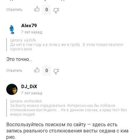
0
Ответить
Alex79
7 лет назад
Цитата: ua3sfk
Да нет в том году а в этом у же в гробу . В этом только хватило
одного раза .
Это точно…
0
Ответить
DJ_DiX
7 лет назад
Цитата: amforobot
За Весту можно порадоваться. Интересно как бы лобовое
столкновение выглядело…. Не в данном случае, а краш тест без
живых людей.
Воспользуйтесь поиском по сайту — здесь есть
запись реального столкновения весты седана с киа
рио.