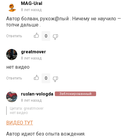
MAG-Ural
8 лет назад
Автор болван, рукож@пый . Ничему не научило —
топчи дальше .
0
Ответить
greatmover
8 лет назад
нет видео
0
Ответить
ruslan-vologda
Заблокированный
8 лет назад
Цитата: greatmover
нет видео
ВИДЕО ТУТ
Автор идиот без опыта вождения.