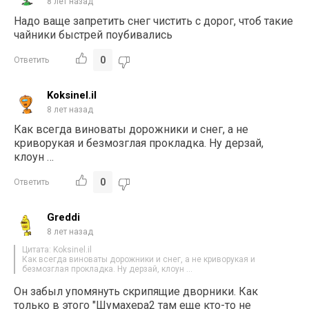
8 лет назад
Надо ваще запретить снег чистить с дорог, чтоб такие
чайники быстрей поубивались
0
Ответить
Koksinel.il
8 лет назад
Как всегда виноваты дорожники и снег, а не
криворукая и безмозглая прокладка. Ну дерзай,
клоун …
0
Ответить
Greddi
8 лет назад
Цитата: Koksinel.il
Как всегда виноваты дорожники и снег, а не криворукая и
безмозглая прокладка. Ну дерзай, клоун …
Он забыл упомянуть скрипящие дворники. Как
только в этого "Шумахера2 там еще кто-то не