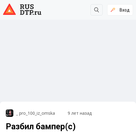
Вход
_ pro_100_iz_omska
9 лет назад
Разбил бампер(с)