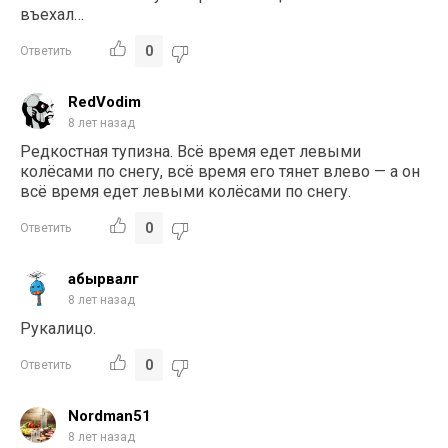
въехал…
0
Ответить
RedVodim
8 лет назад
Редкостная тупизна. Всё время едет левыми
колёсами по снегу, всё время его тянет влево — а он
всё время едет левыми колёсами по снегу.
0
Ответить
абырвалг
8 лет назад
Рукалицо.
0
Ответить
Nordman51
8 лет назад