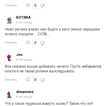
0
Ответить
КОТЯRA
8 лет назад
тянет регика влево как-будто у него левое переднее
колесо спущено … ССЗБ …
0
Ответить
Jon
8 лет назад
Все сказано выше добавить нечего .Пусть набирается
опыта а не такие ролики выкладывать.
0
Ответить
dimannmz
8 лет назад
Что у таких чудиком вместо колес? Такое что ли?