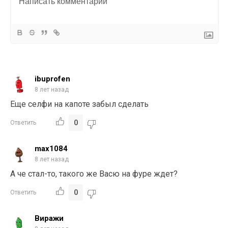
ibuprofen
8 лет назад
Еще селфи на капоте забыл сделать
0
Ответить
max1084
8 лет назад
А че стал-то, такого же Васю на фуре ждет?
0
Ответить
Виражи