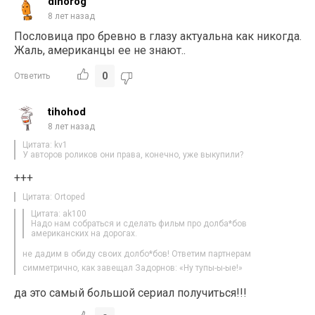
dinorog
8 лет назад
Пословица про бревно в глазу актуальна как никогда.
Жаль, американцы ее не знают..
0
Ответить
tihohod
8 лет назад
Цитата: kv1
У авторов роликов они права, конечно, уже выкупили?
+++
Цитата: Ortoped
Цитата: ak100
Надо нам собраться и сделать фильм про долба*бов
американских на дорогах.
не дадим в обиду своих долбо*бов! Ответим партнерам
симметрично, как завещал Задорнов: «Ну тупы-ы-ые!»
да это самый большой сериал получиться!!!