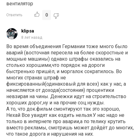
вентилятор
0
Ответить
klipsa
8 лет назад
Во время объединения Германии тоже много было
аварий (восточная пересела на более скоростные и
мощные машины) однако штрафы оказались на
столько хорошими,что порядок на дороги
быстренько пришёл, и моргалок сократилось. Во
многих странах штраф не
фиксированный(одинаковый для всех) как у нас, а
начисляется от дохода(состояния) процентики
невзирая на чины. Денежки идут на строительство
хороших дорог,ну и на прочие соц.нужды.
А то, что док.фильм смонтируют так это хорошо,
Нехай Все увидят как ездить нельзя.У нас надо не
только в интернете про аварии,а по телику крутить
вместо рекламы, смотришь может дойдёт до многих,
что такое дорога и нарушения на них.