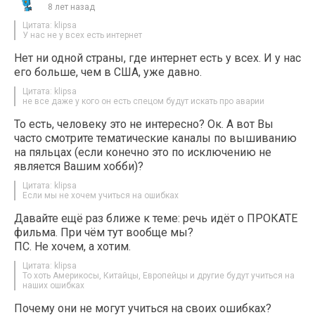
8 лет назад
Цитата: klipsa
У нас не у всех есть интернет
Нет ни одной страны, где интернет есть у всех. И у нас
его больше, чем в США, уже давно.
Цитата: klipsa
не все даже у кого он есть спецом будут искать про аварии
То есть, человеку это не интересно? Ок. А вот Вы
часто смотрите тематические каналы по вышиванию
на пяльцах (если конечно это по исключению не
является Вашим хобби)?
Цитата: klipsa
Если мы не хочем учиться на ошибках
Давайте ещё раз ближе к теме: речь идёт о ПРОКАТЕ
фильма. При чём тут вообще мы?
ПС. Не хочем, а хотим.
Цитата: klipsa
То хоть Америкосы, Китайцы, Европейцы и другие будут учиться на
наших ошибках
Почему они не могут учиться на своих ошибках?