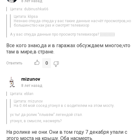
8 лет назад
Цитата: dubinushka66
Цитата: klipsa
Незнаю откуда откуда у вас такие данные насчёт просмотров,но
большинство как раз и смотрят телевизор
А у вас откуда данные про просмотр телевизора? ))))))))))))
Все кого знаю,да и в гаражах обсуждаем многое,что
там в мире,в стране.
0
Ответить
mizunov
8 лет назад
Цитата: eblan
Цитата: mizunov
На 0:44 мой сосед утонул в с водителем на этом мосту.
ух ты! да ролик "плывём" легендой стал.
утонул, в смысле, насмерть?
На ролике не они. Они в том году 7 декабря упали с
этого моста на крышу. Оба насмерть.