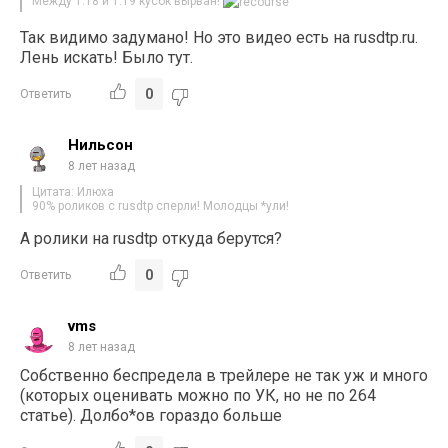
Между 1:18 и 1:19 кусок вырван!
Так видимо задумано! Но это видео есть на rusdtp.ru.
Лень искать! Было тут.
0
Ответить
Нильсон
8 лет назад
Цитата: Илюха
90% роликов с rusdtp сперли! Молодцы *ули!
А ролики на rusdtp откуда берутся?
0
Ответить
vms
8 лет назад
Собственно беспредела в трейлере не так уж и много
(которых оценивать можно по УК, но не по 264
статье). Долбо*ов гораздо больше