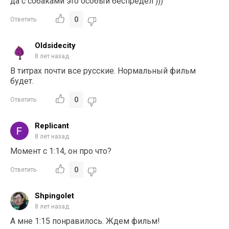
да с собаками это особый беспредел )))
0
Ответить
Oldsidecity
8 лет назад
В титрах почти все русские. Нормальный фильм
будет.
0
Ответить
Replicant
8 лет назад
Момент с 1:14, он про что?
0
Ответить
Shpingolet
8 лет назад
А мне 1:15 понравилось. Ждем фильм!