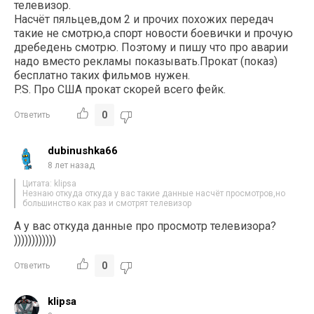
телевизор.
Насчёт пяльцев,дом 2 и прочих похожих передач
такие не смотрю,а спорт новости боевички и прочую
дребедень смотрю. Поэтому и пишу что про аварии
надо вместо рекламы показывать.Прокат (показ)
бесплатно таких фильмов нужен.
P.S. Про США прокат скорей всего фейк.
0
Ответить
dubinushka66
8 лет назад
Цитата: klipsa
Незнаю откуда откуда у вас такие данные насчёт просмотров,но
большинство как раз и смотрят телевизор
А у вас откуда данные про просмотр телевизора?
))))))))))))
0
Ответить
klipsa