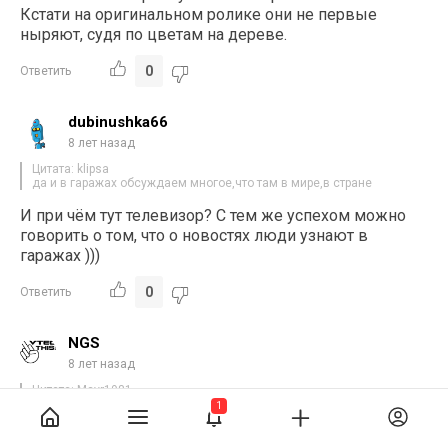
Кстати на оригинальном ролике они не первые
ныряют, судя по цветам на дереве.
0
Ответить
dubinushka66
8 лет назад
Цитата: klipsa
да и в гаражах обсуждаем многое,что там в мире,в стране
И при чём тут телевизор? С тем же успехом можно
говорить о том, что о новостях люди узнают в
гаражах )))
0
Ответить
NGS
8 лет назад
Цитата: Mavr1981
Добрая половина наверное их думают что в России медведи по
1
улицам ходят,топором бреемся и так далее