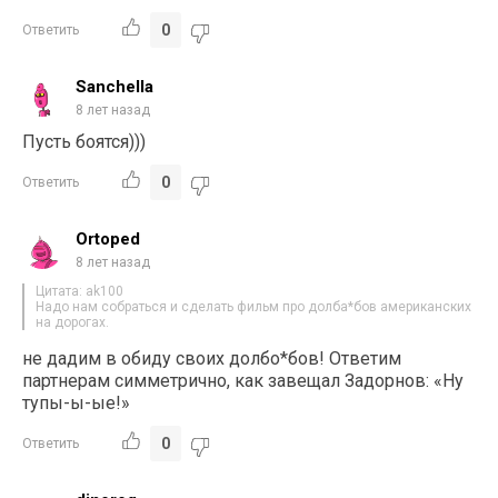
0
Ответить
Sanchella
8 лет назад
Пусть боятся)))
0
Ответить
Ortoped
8 лет назад
Цитата: ak100
Надо нам собраться и сделать фильм про долба*бов американских
на дорогах.
не дадим в обиду своих долбо*бов! Ответим
партнерам симметрично, как завещал Задорнов: «Ну
тупы-ы-ые!»
0
Ответить