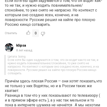
Если хотя бы один задумается о том, что он водит как-
то не так, и нужно ездить повнимательнее/
спокойнее, то уже снято не напрасно. Но контекст с
которым оно создано ясен, конечно, и на
поверхности. Русские решил на хайпе про плохую
Россию кинцо сотварить.
0
Ответить
klipsa
8 лет назад
Цитата: boing
Если хотя бы один задумается о том, что он водит как-то не так, и
нужно ездить повнимательнее/спокойнее, то уже снято не
напрасно. Но контекст с которым оно создано ясен, конечно, и на
поверхности. Русские решил на хайпе про плохую Россию кинцо
сотварить.
Причём здесь плохая Россия — они хотят показать,что
не только у них Водятлы, но и в России таких же
хватает.
Разница в том что у них показывают по телевизору (
и в прямом эфире есть ), а у нас так мельком и то
пока в интернете шумиха не начнётся . А мы нехотим