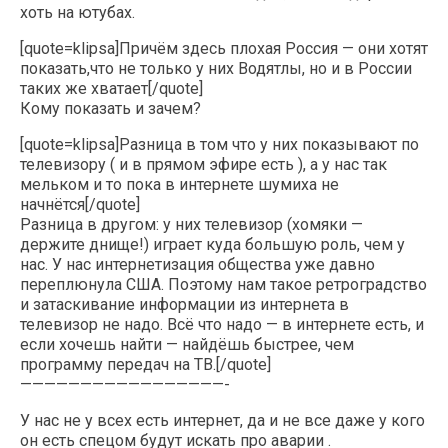
хоть на ютубах.
[quote=klipsa]Причём здесь плохая Россия — они хотят
показать,что не только у них Водятлы, но и в России
таких же хватает[/quote]
Кому показать и зачем?
[quote=klipsa]Разница в том что у них показывают по
телевизору ( и в прямом эфире есть ), а у нас так
мельком и то пока в интернете шумиха не
начнётся[/quote]
Разница в другом: у них телевизор (хомяки —
держите днище!) играет куда большую роль, чем у
нас. У нас интернетизация общества уже давно
переплюнула США. Поэтому нам такое ретроградство
и затаскивание информации из интернета в
телевизор не надо. Всё что надо — в интернете есть, и
если хочешь найти — найдёшь быстрее, чем
программу передач на ТВ.[/quote]
—————————————————-
У нас не у всех есть интернет, да и не все даже у кого
он есть спецом будут искать про аварии .