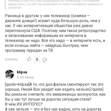
Разница в том что у них показывают по телевизору ( и в прямом
эфире есть ), а у нас так мельком и то пока в интернете шумиха не
начнётся
Разница в другом: у них телевизор (хомяки —
держите днище!) играет куда большую роль, чем у
нас. У нас интернетизация общества уже давно
переплюнула США. Поэтому нам такое ретроградство
и затаскивание информации из интернета в
телевизор не надо. Всё что надо — в интернете есть, и
если хочешь найти — найдёшь быстрее, чем
программу передач на ТВ.
0
Ответить
klipsa
8 лет назад
[quote=klipsa]А то, что док.фильм смонтируют так это
хорошо, Нехай Все увидят как ездить нельзя.[/quote]
Вы реально считаете, что американцы волнуются, как
бы у нас тут лучше на дорогах ситуация стала?
В чём ИХ ИНТЕРЕС?
А как нельзя — это и без них видно, хоть на дорогах.