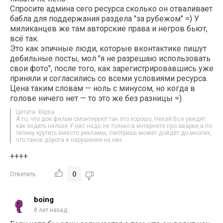
Спросите админа сего ресурса сколько он отваливает
бабла для поддержания раздела "за рубежом" =) У
миликанцев же там авторские права и негров бьют,
всё так.
Это как эпичные люди, которые вконтактике пишут
дебильные посты, мол "я не разрешаю использовать
свои фото", после того, как зарегистрировавшись уже
приняли и согласились со всеми условиями ресурса.
Цена таким словам — ноль с минусом, но когда в
голове ничего нет — то это же без разницы =)
Цитата: klipsa
А то, что док.фильм смонтируют так это хорошо, Нехай Все увидят
как ездить нельзя.У нас надо не только в интернете про аварии,а по
телику крутить вместо рекламы, смотришь может дойдёт до многих,
что такое дорога и нарушения на них.
++++
0
Ответить
boing
8 лет назад