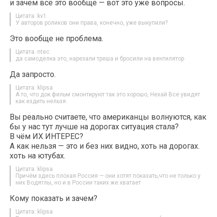
и зачем всё это вообще — вот это уже вопросы.
Цитата: kv1
У авторов роликов они права, конечно, уже выкупили?
Это вообще не проблема.
Цитата: ntec
да самоделка это, нарезали треша и бросили на вентилятор
Да запросто.
Цитата: klipsa
А то, что док.фильм смонтируют так это хорошо, Нехай Все увидят
как ездить нельзя.
Вы реально считаете, что американцы волнуются, как
бы у нас тут лучше на дорогах ситуация стала?
В чём ИХ ИНТЕРЕС?
А как нельзя — это и без них видно, хоть на дорогах.
хоть на ютубах.
Цитата: klipsa
Причём здесь плохая Россия — они хотят показать,что не только у
них Водятлы, но и в России таких же хватает
Кому показать и зачем?
Цитата: klipsa