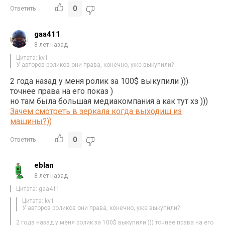
0
Ответить
gaa411
8 лет назад
Цитата: kv1
У авторов роликов они права, конечно, уже выкупили?
2 года назад у меня ролик за 100$ выкупили )))
точнее права на его показ )
но там была большая медиакомпания а как тут хз )))
Зачем смотреть в зеркала когда выходиш из
машины?))
0
Ответить
eblan
8 лет назад
Цитата: gaa411
Цитата: kv1
У авторов роликов они права, конечно, уже выкупили?
2 года назад у меня ролик за 100$ выкупили ))) точнее права на его