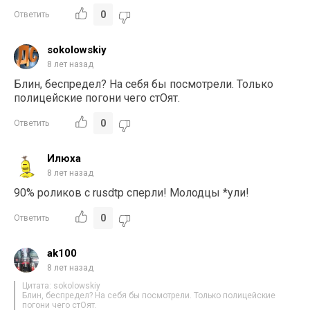
0
Ответить
sokolowskiy
8 лет назад
Блин, беспредел? На себя бы посмотрели. Только
полицейские погони чего стОят.
0
Ответить
Илюха
8 лет назад
90% роликов с rusdtp сперли! Молодцы *ули!
0
Ответить
ak100
8 лет назад
Цитата: sokolowskiy
Блин, беспредел? На себя бы посмотрели. Только полицейские
погони чего стОят.