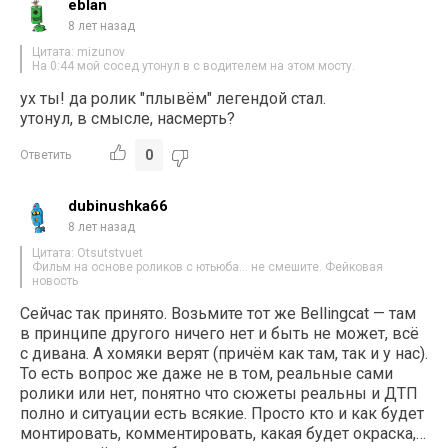
eblan
8 лет назад
Цитата: mizunov
На 0:44 мой сосед утонул в с водителем на этом мосту.
ух ты! да ролик "плывём" легендой стал.
утонул, в смысле, насмерть?
0
Ответить
dubinushka66
8 лет назад
Цитата: Otsutstvuet
Фильм на основе роликов с ютьюба… не смешите. Фейковая
новость
Сейчас так принято. Возьмите тот же Bellingcat — там
в принципе другого ничего нет и быть не может, всё
с дивана. А хомяки верят (причём как там, так и у нас).
То есть вопрос же даже не в том, реальные сами
ролики или нет, понятно что сюжеты реальны и ДТП
полно и ситуации есть всякие. Просто кто и как будет
монтировать, комментировать, какая будет окраска,…