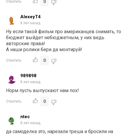
0
Ответить
AlexeyT4
8 лет назад
Ну если такой фильм про американцев снимать, то
бюджет выйдет небюджетным, у них ведь
авторские права!
А наши ролики бери да монтируй!
0
Ответить
989898
8 лет назад
Норм пусть выпускают нам пох!
0
Ответить
ntec
8 лет назад
да самоделка это, нарезали треша и бросили на