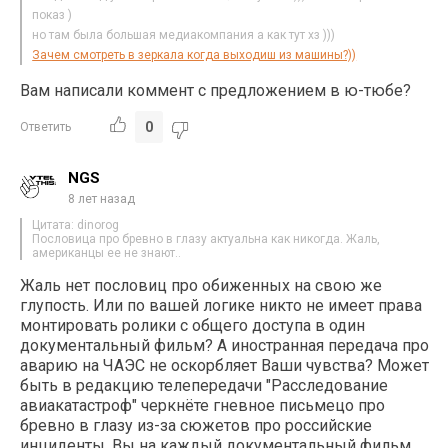
показ )
но там была большая медиакомпания а как тут хз )))
Зачем смотреть в зеркала когда выходиш из машины?))
Вам написали коммент с предложением в ю-тюбе?
0
Ответить
NGS
8 лет назад
Цитата: dinorog
Пословица про бревно в глазу актуальна как никогда. Жаль,
американцы ее не знают..
Жаль нет пословиц про обиженных на свою же
глупость. Или по вашей логике никто не имеет права
монтировать ролики с общего доступа в один
документальный фильм? А иностранная передача про
аварию на ЧАЭС не оскорбляет Ваши чувства? Может
быть в редакцию телепередачи "Расследование
авиакатастроф" черкнёте гневное письмецо про
бревно в глазу из-за сюжетов про российские
инциденты. Вы на каждый документальный фильм