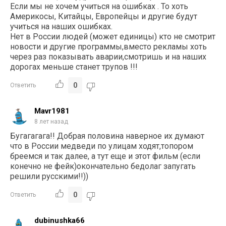
Если мы не хочем учиться на ошибках . То хоть
Америкосы, Китайцы, Европейцы и другие будут
учиться на наших ошибках.
Нет в России людей (может единицы) кто не смотрит
новости и другие программы,вместо рекламы хоть
через раз показывать аварии,смотришь и на наших
дорогах меньше станет трупов !!!
0
Ответить
Mavr1981
8 лет назад
Бугагагага!! Добрая половина наверное их думают
что в России медведи по улицам ходят,топором
бреемся и так далее, а тут еще и этот фильм (если
конечно не фейк)окончательно бедолаг запугать
решили русскими!!))
0
Ответить
dubinushka66