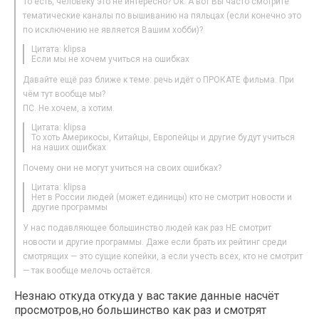
То есть, человеку это не интересно? Ок. А вот Вы часто смотрите
тематические каналы по вышиванию на пяльцах (если конечно это
по исключению не является Вашим хобби)?
Цитата: klipsa
Если мы не хочем учиться на ошибках
Давайте ещё раз ближе к теме: речь идёт о ПРОКАТЕ фильма. При
чём тут вообще мы?
ПС. Не хочем, а хотим.
Цитата: klipsa
То хоть Америкосы, Китайцы, Европейцы и другие будут учиться
на наших ошибках
Почему они не могут учиться на своих ошибках?
Цитата: klipsa
Нет в России людей (может единицы) кто не смотрит новости и
другие программы
У нас подавляющее большинство людей как раз НЕ смотрит
новости и другие программы. Даже если брать их рейтинг среди
смотрящих — это сущие копейки, а если учесть всех, кто не смотрит
— так вообще мелочь остаётся.
Незнаю откуда откуда у вас такие данные насчёт
просмотров,но большинство как раз и смотрят