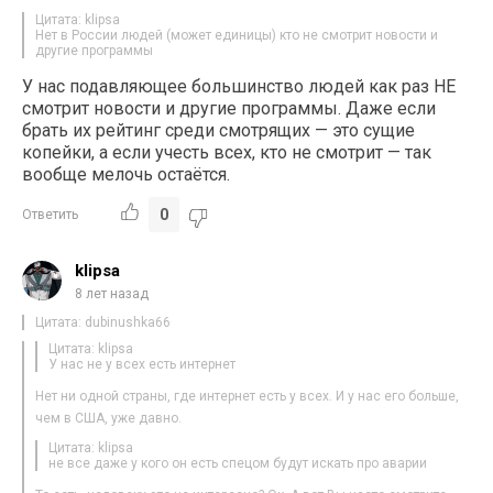
Цитата: klipsa
Нет в России людей (может единицы) кто не смотрит новости и
другие программы
У нас подавляющее большинство людей как раз НЕ
смотрит новости и другие программы. Даже если
брать их рейтинг среди смотрящих — это сущие
копейки, а если учесть всех, кто не смотрит — так
вообще мелочь остаётся.
0
Ответить
klipsa
8 лет назад
Цитата: dubinushka66
Цитата: klipsa
У нас не у всех есть интернет
Нет ни одной страны, где интернет есть у всех. И у нас его больше,
чем в США, уже давно.
Цитата: klipsa
не все даже у кого он есть спецом будут искать про аварии