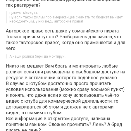
так реагируете?
Цитата: AlexeyT4
Ну если такой фильм про американцев снимать, то бюджет выйдет
небюджетным, у них ведь авторские права!
Авторское право есть даже у сомалийского пирата.
Только при чём тут это? Разберитесь для начала, что
такое "авторское право", когда оно применяется и для
чего.
А наши ролики бери да монтируй!
Никто не мешает Вам брать и монтировать любые
ролики, если они размещены в свободном доступе на
ресурсе в соглашении которого подобное указано.
В случае с ютубом достаточно просто прочитать
условия использования (можно сразу восьмой пункт)
и понять, что даже если я хочу использовать чьё-то
видео с ютуба для
коммерческой
деятельности, то
договариваться об этом я должен не с авторами
видео, а с самим ютубом.
Вся информация в открытом доступе, написана
понятным языком. Сложно прочитать? Лень? А бред
писать не лень?