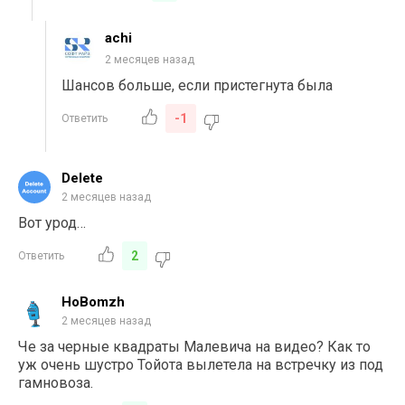
achi
2 месяцев назад
Шансов больше, если пристегнута была
-1
Ответить
Delete
2 месяцев назад
Вот урод…
2
Ответить
HoBomzh
2 месяцев назад
Че за черные квадраты Малевича на видео? Как то
уж очень шустро Тойота вылетела на встречку из под
гамновоза.