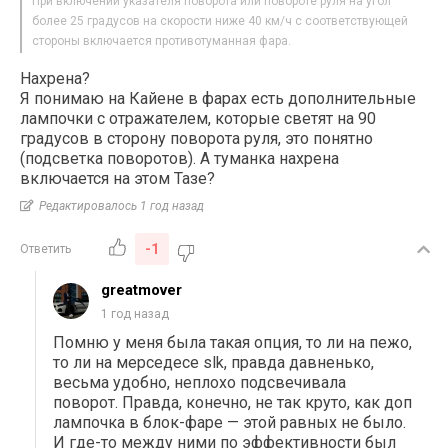
При включении указателя поворота или повороте руля на угол
более 25 градусов на скорости ниже 40 км/ч с соответствующей
стороны включается противотуманная фара.
Нахрена?
Я понимаю на Кайене в фарах есть дополнительные
лампочки с отражателем, которые светят на 90
градусов в сторону поворота руля, это понятно
(подсветка поворотов). А туманка нахрена
включается на этом Тазе?
Редактировалось 1 год назад
-1
Ответить
greatmover
1 год назад
Помню у меня была такая опция, то ли на пежо,
то ли на мерседесе slk, правда давненько,
весьма удобно, неплохо подсвечивала
поворот. Правда, конечно, не так круто, как доп
лампочка в блок-фаре — этой равных не было.
И где-то между ними по эффективности был