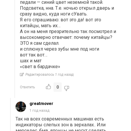
педали — синий цвет неземной такой.
Подсветка, нна. Т.е. ночью открыл дверь и
сразу видно, куда ноги сУвать.
Я его спрашиваю: вот это да! вот это
китайцы, мать их…
А он на меня презрительно так посмотрел и
высокомерно отвечает: почему китайцы?
ЭТО я сам сделал.
и сплюнул через зубы мне под ноги
вот так вот…
шах и мат
«свет в бардачке»
Редактировалось 1 год назад
0
Ответить
greatmover
1 год назад
Так на всех современных машинах есть
индикаторы слепых зон в зеркалах.. Или
мерседес, бмв, японцы не могут сделать