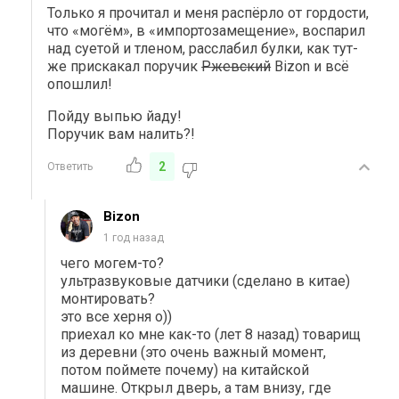
Только я прочитал и меня распёрло от гордости,
что «могём», в «импортозамещение», воспарил
над суетой и тленом, расслабил булки, как тут-
же прискакал поручик
Ржевский
Bizon и всё
опошлил!
Пойду выпью йаду!
Поручик вам налить?!
2
Ответить
Bizon
1 год назад
чего могем-то?
ультразвуковые датчики (сделано в китае)
монтировать?
это все херня о))
приехал ко мне как-то (лет 8 назад) товарищ
из деревни (это очень важный момент,
потом поймете почему) на китайской
машине. Открыл дверь, а там внизу, где