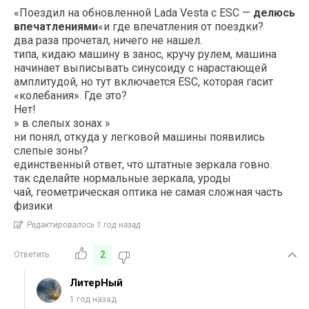
«Поездил на обновленной Lada Vesta с ESC —
делюсь
впечатлениями
«и где впечатления от поездки?
два раза прочетал, ничего не нашел.
типа, кидаю машину в занос, кручу рулем, машина
начинает выписывать синусоиду с нарастающей
амплитудой, но тут включается ESC, которая гасит
«колебания». Где это?
Нет!
» в слепых зонах »
ни понял, откуда у легковой машины появились
слепые зоны?
единственный ответ, что штатные зеркала говно.
так сделайте нормальные зеркала, уроды
чай, геометрическая оптика не самая сложная часть
физики
Редактировалось 1 год назад
2
Ответить
ЛитерНый
1 год назад