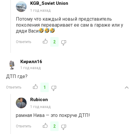
KGB_Soviet Union
1 год назад
Потому что каждый новый представитель
поколения переваривает ее сам в гараже или у
дяди Васи
2
Ответить
Кирилл16
1 год назад
ДТП где?
1
Ответить
Rubicon
1 год назад
рамная Нива — это покруче ДТП!
2
Ответить