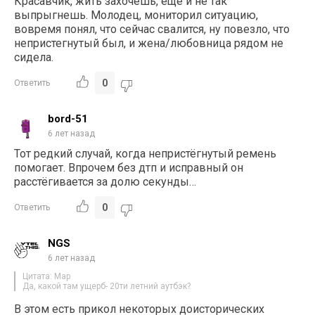
Красавчик, жить захочешь, еще и не так
выпрыгнешь. Молодец, мониторил ситуацию,
вовремя понял, что сейчас свалится, ну повезло, что
непристегнутый был, и жена/любовница рядом не
сидела.
0
Ответить
bord-51
6 лет назад
Тот редкий случай, когда непристёгнутый ремень
помогает. Впрочем без дтп и исправный он
расстёгивается за долю секунды…
0
Ответить
NGS
6 лет назад
Цитата: Map
Да, какой там ущерб- 20ти летний аутбэк?
В этом есть прикол некоторых доисторических