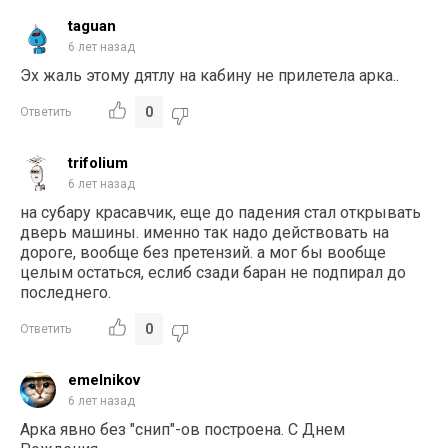
taguan
6 лет назад
Эх жаль этому дятлу на кабину не прилетела арка..
0
Ответить
trifolium
6 лет назад
на субару красавчик, еще до падения стал открывать
дверь машины. именно так надо действовать на
дороге, вообще без претензий. а мог бы вообще
целым остаться, еслиб сзади баран не подпирал до
последнего.
0
Ответить
emelnikov
6 лет назад
Арка явно без "снип"-ов построена. С Днем