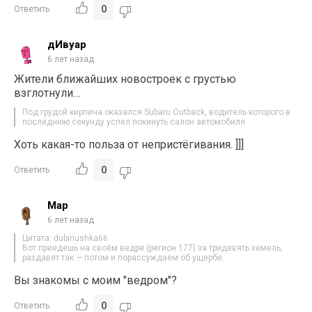
0
Ответить
дИвуар
6 лет назад
Жители ближайших новостроек с грустью
взглотнули…
Под грудой кирпича оказался Subaru Outback, водитель которого в
последнюю секунду успел покинуть салон автомобиля
Хоть какая-то польза от непристёгивания. ]]]
0
Ответить
Map
6 лет назад
Цитата: dubinushka66
Вот приедешь на своём ведре (регион 177) за тридевять земель,
раздавят так — потом и порассуждаем об ущербе.
Вы знакомы с моим "ведром"?
0
Ответить