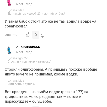
6 лет назад
Цитата: Map
Да, какой там ущерб- 20ти летний аутбэк?
И такая бабок стоит это же не таз, водила вовремя
среагировал.
0
Ответить
dubinushka66
6 лет назад
Цитата: Igor750
Строили и принимали такие же?
Строили олигофрены. А принимать похоже вообще
никто ничего не принимал, кроме водки.
Цитата: Map
20ти летний аутбэк?
Вот приедешь на своём ведре (регион 177) за
тридевять земель, раздавят так — потом и
порассуждаем об ущербе.