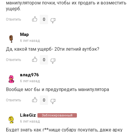
манипулятором почки, чтобы их продать и возместить
ущерб.
0
Ответить
Map
6 лет назад
Да, какой там ущерб- 20ти летний аутбэк?
0
Ответить
влад976
6 лет назад
Вообще мог бы и предупредить манипулятора
0
Ответить
LikeGiz
Заблокированный
6 лет назад
Будет знать как г**нище субару покупать, даже арку