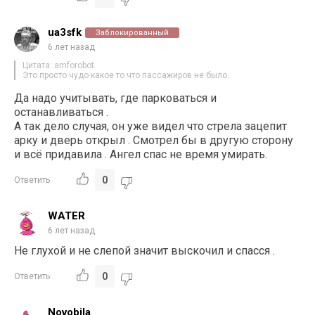
ua3sfk
Заблокированный
6 лет назад
Цитата: amforobot
Это просто чудо какое то что пассажиров не было.
Да надо учитывать, где парковаться и
останавливаться .
А так дело случая, он уже видел что стрела зацепит
арку и дверь открыл . Смотрел бы в другую сторону
и всё придавила . Ангел спас не время умирать.
0
Ответить
WATER
6 лет назад
Не глухой и не слепой значит выскочил и спасся .
0
Ответить
Novobila