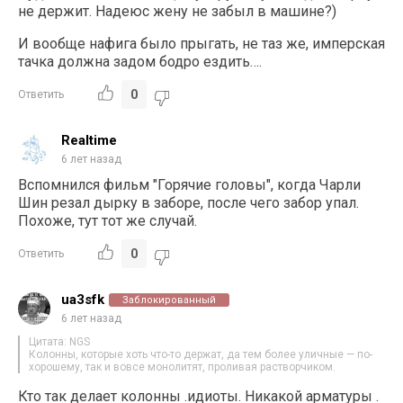
не держит. Надеюс жену не забыл в машине?)
И вообще нафига было прыгать, не таз же, имперская
тачка должна задом бодро ездить….
0
Ответить
Realtime
6 лет назад
Вспомнился фильм "Горячие головы", когда Чарли
Шин резал дырку в заборе, после чего забор упал.
Похоже, тут тот же случай.
0
Ответить
ua3sfk
Заблокированный
6 лет назад
Цитата: NGS
Колонны, которые хоть что-то держат, да тем более уличные — по-
хорошему, так и вовсе монолитят, проливая растворчиком.
Кто так делает колонны .идиоты. Никакой арматуры .