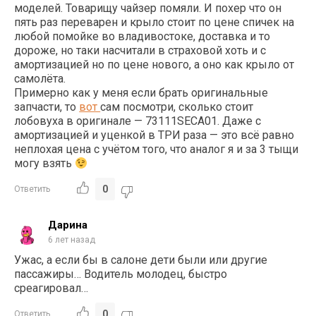
моделей. Товарищу чайзер помяли. И похер что он
пять раз переварен и крыло стоит по цене спичек на
любой помойке во владивостоке, доставка и то
дороже, но таки насчитали в страховой хоть и с
амортизацией но по цене нового, а оно как крыло от
самолёта.
Примерно как у меня если брать оригинальные
запчасти, то
вот
сам посмотри, сколько стоит
лобовуха в оригинале — 73111SECA01. Даже с
амортизацией и уценкой в ТРИ раза — это всё равно
неплохая цена с учётом того, что аналог я и за 3 тыщи
могу взять
0
Ответить
Дарина
6 лет назад
Ужас, а если бы в салоне дети были или другие
пассажиры… Водитель молодец, быстро
среагировал…
0
Ответить