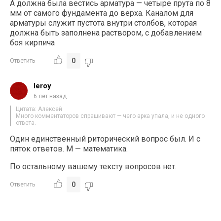
А должна была вестись арматура — четыре прута по 8
мм от самого фундамента до верха. Каналом для
арматуры служит пустота внутри столбов, которая
должна быть заполнена раствором, с добавлением
боя кирпича
0
Ответить
leroy
6 лет назад
Цитата: Алексей
Много комментаторов спрашивают — чего арка упала, и не одного
ответа.
Один единственный риторический вопрос был. И с
пяток ответов. М — математика.
По остальному вашему тексту вопросов нет.
0
Ответить