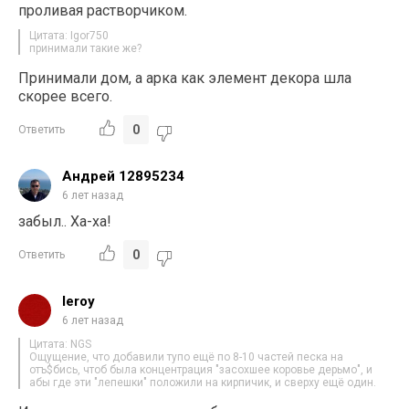
проливая растворчиком.
Цитата: Igor750
принимали такие же?
Принимали дом, а арка как элемент декора шла
скорее всего.
0
Ответить
Андрей 12895234
6 лет назад
забыл.. Ха-ха!
0
Ответить
leroy
6 лет назад
Цитата: NGS
Ощущение, что добавили тупо ещё по 8-10 частей песка на
отъ$бись, чтоб была концентрация "засохшее коровье дерьмо", и
абы где эти "лепешки" положили на кирпичик, и сверху ещё один.