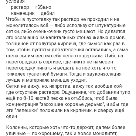
условия:
— раствор — г$$вно
— каменщик — дебил
Чтобы в пустотелку так раствор не проходил и не
монолитилось всё — либо используют штукатурные
сетки, либо очень-очень густо мешают. Но делается
это осознанно на капитальных стенах жилых домов,
толщиной от полутора кирпича, где смысл как раз в
том, чтобы пустоты для утепления оставались, а сама
стена своим весом себя неплохо держала. Либо на
перегородках в сортире, где никто не намерен
перегородку пинать и вешать на неё хоть что-то
тяжелее туалетной бумаги. Тогда и звукоизоляция
лучше и материала меньше уходит.
Сетки не вижу, но, напротив, вижу так вообще кой-
где отсуствие раствора. Ощущение, что добавили тупо
ещё по 8-10 частей песка на отъ$бись, чтоб была
концентрация "засохшее коровье дерьмо", и абы где
эти "лепешки" положили на кирпичик, и сверху ещё
один.
Колонны, которые хоть что-то держат, да тем более
уличные — по-хорошему, так и вовсе монолитят,