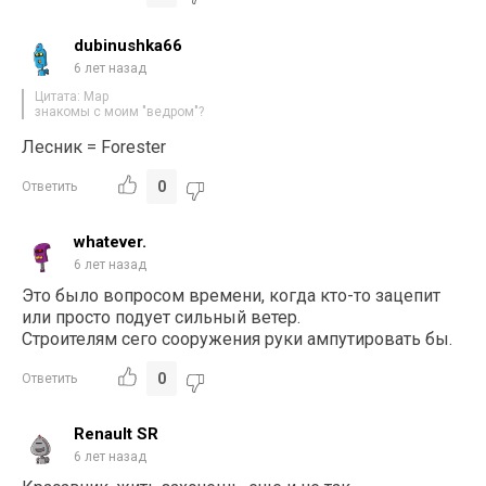
dubinushka66
6 лет назад
Цитата: Map
знакомы с моим "ведром"?
Лесник = Forester
0
Ответить
whatever.
6 лет назад
Это было вопросом времени, когда кто-то зацепит
или просто подует сильный ветер.
Строителям сего сооружения руки ампутировать бы.
0
Ответить
Renault SR
6 лет назад