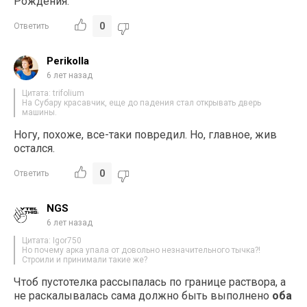
Рождения.
0
Ответить
Perikolla
6 лет назад
Цитата: trifolium
На Субару красавчик, еще до падения стал открывать дверь
машины.
Ногу, похоже, все-таки повредил. Но, главное, жив
остался.
0
Ответить
NGS
6 лет назад
Цитата: Igor750
Но почему арка упала от довольно незначительного тычка?!
Строили и принимали такие же?
Чтоб пустотелка рассыпалась по границе раствора, а
не раскалывалась сама должно быть выполнено
оба