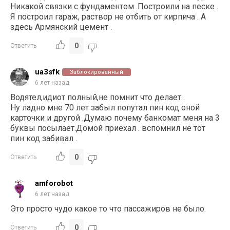
Никакой связки с фундаментом .Построили на песке .
Я построил гараж, раствор не отбить от кирпича . А
здесь Армянский цемент .
0
Ответить
ua3sfk
Заблокированный
6 лет назад
Водятел,идиот полный,не помнит что делает .
Ну ладно мне 70 лет забыл попутал пин код оной
карточки и другой .Думаю почему банкомат меня на 3
буквы посылает.Домой приехал . вспомнил не тот
пин код забивал .
0
Ответить
amforobot
6 лет назад
Это просто чудо какое то что пассажиров не было.
0
Ответить