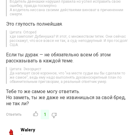
Водитель двенашки нарушил правила но успел исправить свою
ошибку, правда посмертно.
А водитель ниссана своими действиями виноват в причиненнии
смерти.
Это глупость полнейшая.
Цитата: Ortoped
хде замполит Дубинушка? И этот, с множеством титек. Они сейчас
расскажут, что все вовсе не так, а суд- неподкупный. И про госдолг
США.
Если ты дурак — не обязательно всем об этом
рассказывать в каждой теме.
Цитата: Экзорцист
Да напишет своё коронное, что "на месте судьи вы бы сделали то
же самое", ведь ему надо выполнять духовноскрепный план по
обвинительным приговорам, а реальный ответчик умер.
Тебе то же самое могу ответить.
Но заметь, ты же даже не извинишься за свой бред,
не так ли?
1
Ответить
Walery