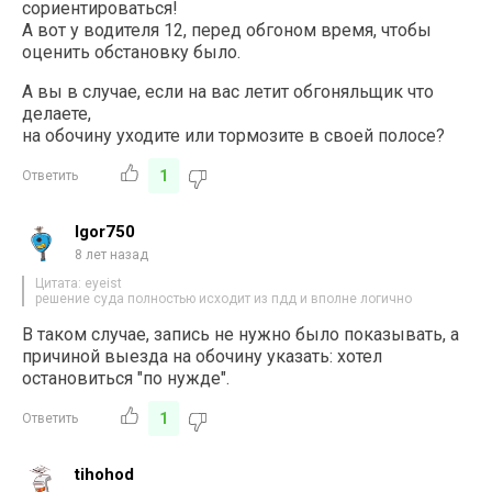
сориентироваться!
А вот у водителя 12, перед обгоном время, чтобы
оценить обстановку было.
А вы в случае, если на вас летит обгоняльщик что
делаете,
на обочину уходите или тормозите в своей полосе?
1
Ответить
Igor750
8 лет назад
Цитата: eyeist
решение суда полностью исходит из пдд и вполне логично
В таком случае, запись не нужно было показывать, а
причиной выезда на обочину указать: хотел
остановиться "по нужде".
1
Ответить
tihohod