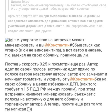
Цитата: letos
так вот, запрета маневрировать нету. Тем более что обочина своя.
А вот у встречника целый набор нарушений и косяков.
Прямого запрета нет, но
при выполнении маневра не должны
создаваться опасность для движения, а также помехи другим
участникам дорожного движения
т.е. маневрировать можно не
создав опасность для других
т.е. упоротое тело на встречке может
маневрировать и вы
@Константин
#$бываться как
угодно (и он не виновен типа), а вот автор виновен,
т.к. выехал на свою обочину, понимаешь ли.
Поставь скорость 0.25 и посмотри еще раз. Автор
едет по своей полосе, встречник едет прямо по
полосе автора навстречу автору, автор его замечает и
начинает тормозить и уходить от у
@Константин
бка на
свою обочину в целях избежания ДТП, (как того
требует п.1.5 ПДД РФ между прочим), при этом
встречник начинает маневрировать, съезжает с
полосы на встречную для него обочину и
торпедирует автора. А теперь прочти еще раз то что
ты написал ))))