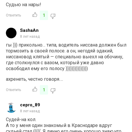
Судью на нары!
1
Ответить
SashaAn
8 лет назад
гы ))) прикольно… типа, водитель ниссана должен был
тормозить в своей полосе. а он, негодяй эдакий,
ниссановод клятый — специально выехл на обочину,
где столкнулся с вазом, который уже давно
освободил ему его полосу )))))))))))))))
ахренеть, честно говоря….
1
Ответить
cepro_89
8 лет назад
Судей-на кол.
А то у меня один знакомый в Краснодаре вдруг
судьей стал (((((. Я лично его очень хорошо знаю,что