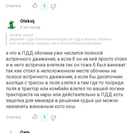
1
Ответить
Oleksij
8 лет назад
Цитата: eyeist
решение суда полностью исходит из пдд и вполне логично
всё остальное- эмоции, как и инстинктивная рулёжка
а что в ПДД обочина уже числится полосой
встречного движения, а если б он на ней просто стоял
и в него встречка влетела так он тоже б был виноват
так как стоял в неположенном месте обочины на
полосе встречного движения, а если бы десяточник
воопще с трассы в поле улетел а там где то посреди
поля в трактор или комбайн влетел по вашей логике
тракториста на нары или действительно в ПДД есть
зацепка для маневра в решении судьи шо можно
назначить виновным кого хош
1
Ответить
Gely