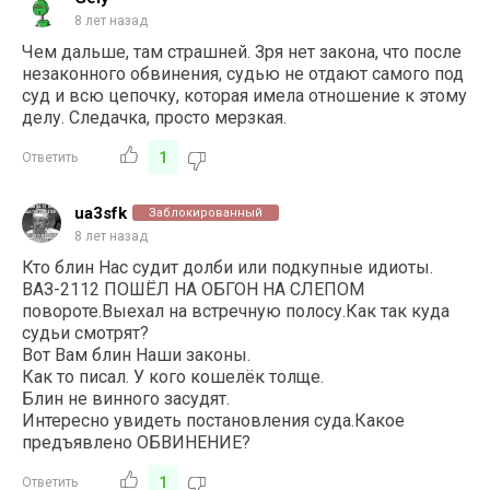
8 лет назад
Чем дальше, там страшней. Зря нет закона, что после
незаконного обвинения, судью не отдают самого под
суд и всю цепочку, которая имела отношение к этому
делу. Следачка, просто мерзкая.
1
Ответить
ua3sfk
Заблокированный
8 лет назад
Кто блин Нас судит долби или подкупные идиоты.
ВАЗ-2112 ПОШЁЛ НА ОБГОН НА СЛЕПОМ
повороте.Выехал на встречную полосу.Как так куда
судьи смотрят?
Вот Вам блин Наши законы.
Как то писал. У кого кошелёк толще.
Блин не винного засудят.
Интересно увидеть постановления суда.Какое
предъявлено ОБВИНЕНИЕ?
1
Ответить