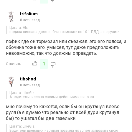
trifolium
8 лет назад
Цитата: Alx
водила ниссана должен был тормозить по 10.1 ПДД, а не рулить.
пофик где он тормозил или съезжал. это его полоса, и
обочина тоже его. умысел, тут даже предположить
невозможно, так что должны оправдать.
1
Ответить
tihohod
8 лет назад
Цитата: LikeGiz
А водитель ниссана своими действиями виноват
мне почему то кажется, если бы он крутанул влево
руля (а я думаю что реально от всей дури крутанул
бы) то ушатал бы две газельки.
Цитата: LikeGiz
Водитель двенашки нарушил правила но успел исправить свою