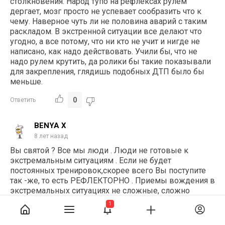
столкновения. Народ тупо на рефлексах рулем
дергает, мозг просто не успевает сообразить что к
чему. Наверное чуть ли не половина аварий с таким
раскладом. В экстренной ситуации все делают что
угодно, а все потому, что ни кто не учит и нигде не
написано, как надо действовать. Учили бы, что не
надо рулем крутить, да ролики бы такие показывали
для закрепления, глядишь подобных ДТП было бы
меньше.
0
Ответить
BENYA X
8 лет назад
Вы святой ? Все мы люди . Люди не готовые к
экстремальным ситуациям . Если не будет
постоянных тренировок,скорее всего Вы поступите
так -же, то есть РЕФЛЕКТОРНО . Приемы вождения в
экстремальных ситуациях не сложные, сложно
правильно ими пользоваться . Очень Сложно .
1
0
Ответить