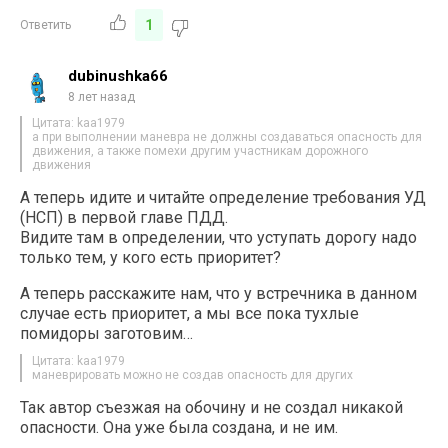
1
Ответить
dubinushka66
8 лет назад
Цитата: kaa1979
а при выполнении маневра не должны создаваться опасность для
движения, а также помехи другим участникам дорожного
движения
А теперь идите и читайте определение требования УД
(НСП) в первой главе ПДД.
Видите там в определении, что уступать дорогу надо
только тем, у кого есть приоритет?
А теперь расскажите нам, что у встречника в данном
случае есть приоритет, а мы все пока тухлые
помидоры заготовим…
Цитата: kaa1979
маневрировать можно не создав опасность для других
Так автор съезжая на обочину и не создал никакой
опасности. Она уже была создана, и не им.