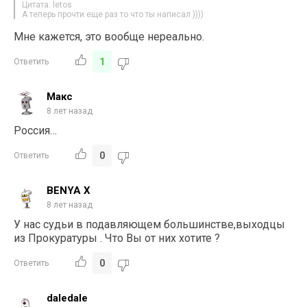
Цитата: letos
А теперь прочти еще раз то что ты написал ))))
Мне кажется, это вообще нереально.
1
Ответить
Макс
8 лет назад
Россия…
0
Ответить
BENYA X
8 лет назад
У нас судьи в подавляющем большинстве,выходцы
из Прокуратуры . Что Вы от них хотите ?
0
Ответить
daledale