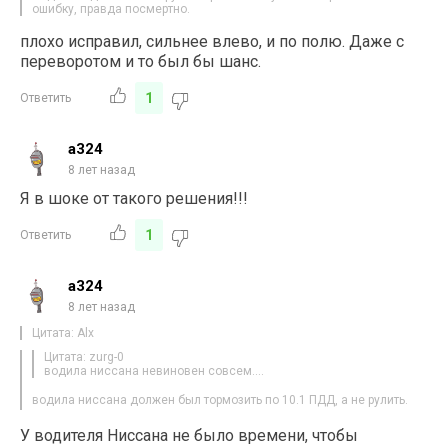
ошибку, правда посмертно.
плохо исправил, сильнее влево, и по полю. Даже с
переворотом и то был бы шанс.
1
Ответить
a324
8 лет назад
Я в шоке от такого решения!!!
1
Ответить
a324
8 лет назад
Цитата: Alx
Цитата: zurg-0
водила ниссана невиновен совсем….
водила ниссана должен был тормозить по 10.1 ПДД, а не рулить.
У водителя Ниссана не было времени, чтобы