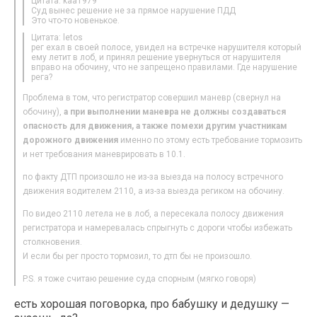
Цитата: kaa1979
Суд вынес решение не за прямое нарушение ПДД
Это что-то новенькое.
Цитата: letos
рег ехал в своей полосе, увидел на встречке нарушителя который
ему летит в лоб, и принял решение увернуться от нарушителя
вправо на обочину, что не запрещено правилами. Где нарушение
рега?
Проблема в том, что регистратор совершил маневр (свернул на
обочину),
а при выполнении маневра не должны создаваться
опасность для движения, а также помехи другим участникам
дорожного движения
именно по этому есть требование тормозить
и нет требования маневрировать в 10.1.
по факту ДТП произошло не из-за выезда на полосу встречного
движения водителем 2110, а из-за выезда региком на обочину.
По видео 2110 летела не в лоб, а пересекала полосу движения
регистратора и намеревалась спрыгнуть с дороги чтобы избежать
столкновения.
И если бы рег просто тормозил, то дтп бы не произошло.
P.S. я тоже считаю решение суда спорным (мягко говоря)
есть хорошая поговорка, про бабушку и дедушку —