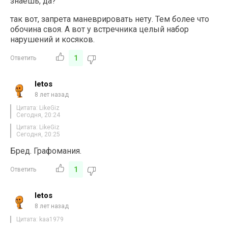
знаешь, да?
так вот, запрета маневрировать нету. Тем более что
обочина своя. А вот у встречника целый набор
нарушений и косяков.
1
Ответить
letos
8 лет назад
Цитата: LikeGiz
Сегодня, 20:24
Цитата: LikeGiz
Сегодня, 20:25
Бред. Графомания.
1
Ответить
letos
8 лет назад
Цитата: kaa1979