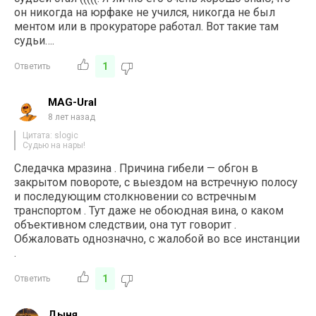
он никогда на юрфаке не учился, никогда не был
ментом или в прокураторе работал. Вот такие там
судьи….
1
Ответить
MAG-Ural
8 лет назад
Цитата: slogic
Судью на нары!
Следачка мразина . Причина гибели — обгон в
закрытом повороте, с выездом на встречную полосу
и последующим столкновении со встречным
транспортом . Тут даже не обоюдная вина, о каком
объективном следствии, она тут говорит .
Обжаловать однозначно, с жалобой во все инстанции
.
1
Ответить
Дыня