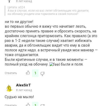
8 лет назад
Цитата: a324
А вы в случае, если на вас летит обгоняльщик что делаете,
на обочину уходите или тормозите в своей полосе?
ни то ни другое!
во первых обычно я вижу что начитает лезть,
достаточно принять правее и сбросить скорость, на
крайняк слегонца притормозить. Как правило (а это
раз в 1-2 недели такие случаи) хватает избежать
аварии, да и обгоняльщик видит что ему в свой
полосе идти надо. а встречный увидя мои маневр —
тоже отодвигается.
Были критичные случаи, и в такие моменты —
полный уход на обочину.
были и поля.
1
Ответить
AlexSirT
8 лет назад
Судью на мыло!
1
Ответить