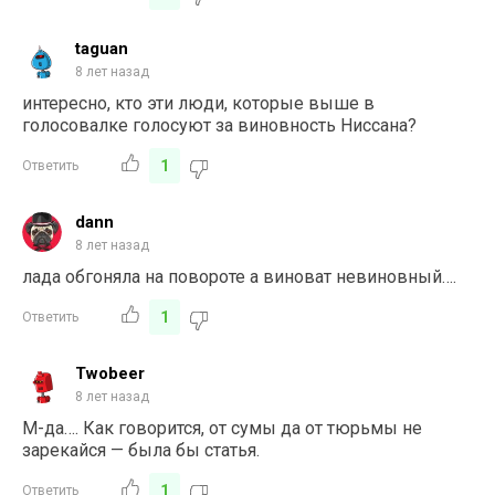
taguan
8 лет назад
интересно, кто эти люди, которые выше в
голосовалке голосуют за виновность Ниссана?
1
Ответить
dann
8 лет назад
лада обгоняла на повороте а виноват невиновный….
1
Ответить
Twobeer
8 лет назад
М-да…. Как говорится, от сумы да от тюрьмы не
зарекайся — была бы статья.
1
Ответить