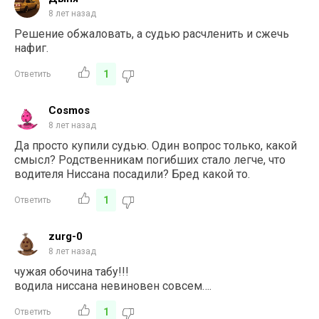
8 лет назад
Решение обжаловать, а судью расчленить и сжечь
нафиг.
1
Ответить
Cosmos
8 лет назад
Да просто купили судью. Один вопрос только, какой
смысл? Родственникам погибших стало легче, что
водителя Ниссана посадили? Бред какой то.
1
Ответить
zurg-0
8 лет назад
чужая обочина табу!!!
водила ниссана невиновен совсем….
1
Ответить