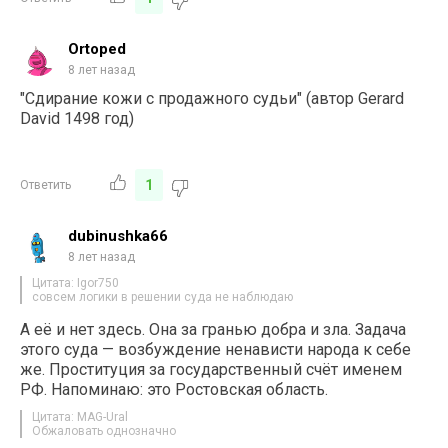
Ortoped
8 лет назад
"Сдирание кожи с продажного судьи" (автор Gerard
David 1498 год)
1
Ответить
dubinushka66
8 лет назад
Цитата: Igor750
совсем логики в решении суда не наблюдаю
А её и нет здесь. Она за гранью добра и зла. Задача
этого суда — возбуждение ненависти народа к себе
же. Проституция за государственный счёт именем
РФ. Напоминаю: это Ростовская область.
Цитата: MAG-Ural
Обжаловать однозначно