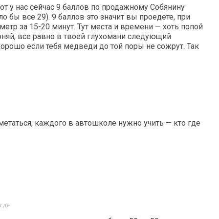
т у нас сейчас 9 баллов по продажному Собянину
о бы все 29). 9 баллов это значит вы проедете, при
метр за 15-20 минут. Тут места и времени — хоть попой
няй, все равно в твоей глухомани следующий
 хорошо если тебя медведи до той поры не сожрут. Так
етаться, каждого в автошколе нужно учить — кто где
 где