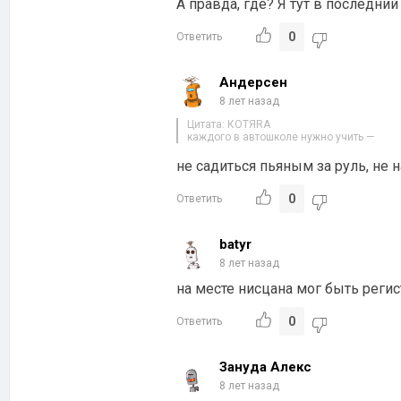
А правда, где? Я тут в последний
0
Ответить
Андерсен
8 лет назад
Цитата: КОТЯRA
каждого в автошколе нужно учить —
не садиться пьяным за руль, не н
0
Ответить
batyr
8 лет назад
на месте нисцана мог быть регист
0
Ответить
Зануда Алекс
8 лет назад