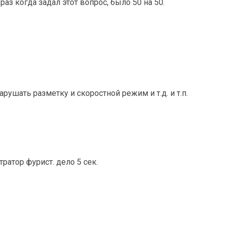
 раз когда задал этот вопрос, было 50 на 50.
арушать разметку и скоростной режим и т.д. и т.п.
ратор фурист. дело 5 сек.