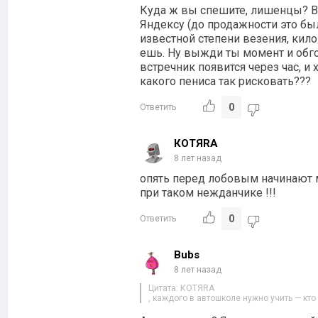
Куда ж вы спешите, лишенцы? Во
Яндексу (до продажности это был
известной степени везения, кило
ешь. Ну выжди ты момент и обго
встречник появится через час, и
какого пениса так рисковать???
0
Ответить
КОТЯRA
8 лет назад
опять перед лобовым начинают м
при таком нежданчике !!!
0
Ответить
Bubs
8 лет назад
Цитата: КОТЯRA
, каждого в автошколе нужно учить — кто