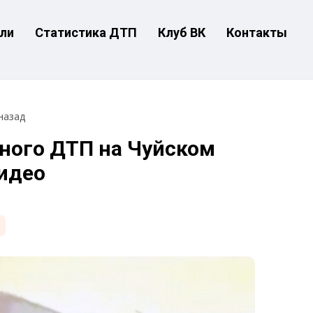
ли
Статистика ДТП
Клуб ВК
Контакты
назад
ного ДТП на Чуйском
видео