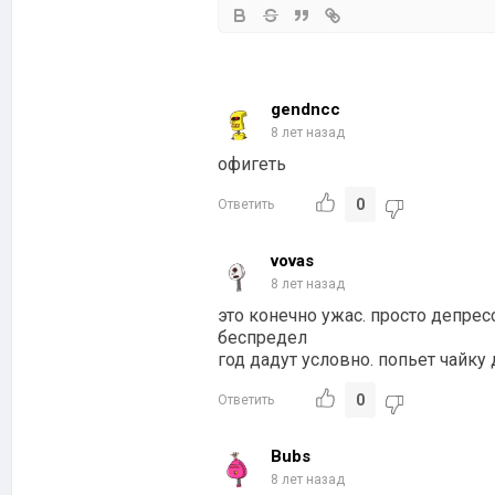
gendncc
8 лет назад
офигеть
0
Ответить
vovas
8 лет назад
это конечно ужас. просто депрес
беспредел
год дадут условно. попьет чайку 
0
Ответить
Bubs
8 лет назад