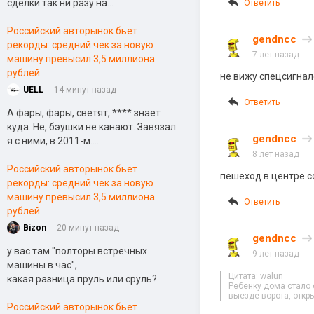
сделки так ни разу на...
Ответить
Российский авторынок бьет
gendncc
рекорды: средний чек за новую
7 лет назад
машину превысил 3,5 миллиона
рублей
не вижу спецсигнал
UELL
14 минут назад
Ответить
А фары, фары, светят, **** знает
куда. Не, бэушки не канают. Завязал
gendncc
я с ними, в 2011-м....
8 лет назад
Российский авторынок бьет
пешеход в центре с
рекорды: средний чек за новую
машину превысил 3,5 миллиона
Ответить
рублей
Bizon
20 минут назад
gendncc
у вас там "полторы встречных
9 лет назад
машины в час",
Цитата: walun
какая разница пруль или сруль?
Ребенку дома стало с
выезде ворота, откр
Российский авторынок бьет