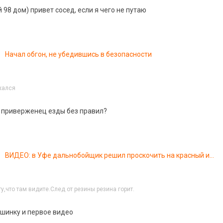
 98 дом) привет сосед, если я чего не путаю
Начал обгон, не убедившись в безопасности
жался
 приверженец езды без правил?
ВИДЕО: в Уфе дальнобойщик решил проскочить на красный и
совершил ДТП
у,что там видите.След от резины резина горит.
шинку и первое видео