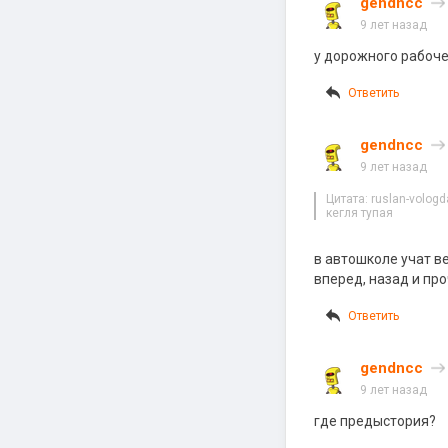
gendncc
9 лет назад
у дорожного рабоче
Ответить
gendncc
9 лет назад
Цитата: ruslan-vologd
кегля тупая
в автошколе учат в
вперед, назад и пр
Ответить
gendncc
9 лет назад
где предыстория?