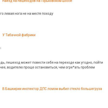
Наезд на пешеходов на Горьковском шоссе
го левая нога не на месте походу
У Табачной фабрики
a
едь, пешеход может повести себя на переходе как угодно, пойти
очее, водителю проще остановиться, чем огр
е*ать
проблем
В Башкирии инспектор ДПС ломом выбил стекло большегруза