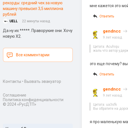
рекорды: средний чек за новую
мне кажется это мой
машину превысил 3,5 миллиона
рублей
Ответить
UELL
22 минуты назад
Да ну их *****. Праворукие они. Хочу
gendncc
новую Х2.
9 лет назад
Цитата: Acuhiqu
жаль что автор удер
Все комментарии
это еще почему? вы
Ответить
Контакты
•
Вызвать эвакуатор
gendncc
Соглашение
9 лет назад
Политика конфиденциальности
© 2024 «РусДТП»
Цитата: ua3sfk
Вы обратите на дорог
я про маленькую ма