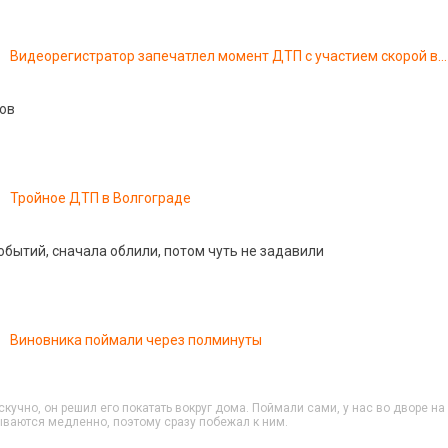
Видеорегистратор запечатлел момент ДТП с участием скорой в
Краснодаре
ов
Тройное ДТП в Волгограде
обытий, сначала облили, потом чуть не задавили
Виновника поймали через полминуты
кучно, он решил его покатать вокруг дома. Поймали сами, у нас во дворе на
ываются медленно, поэтому сразу побежал к ним.