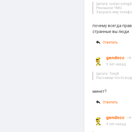
Цитата: ruslan-vologd
Реношное ЧМО.
Засунуть ему телефо
почему всегда прав
странные вы люди
Ответить
gendncc
9 лет назад
Цитата: TonyK
Пассажир что-то во
минет?
Ответить
gendncc
9 лет назад