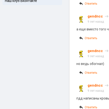
Наш клуб Вконтакте
Ответить
gendncc
9 лет назад
а еще вместо того 
Ответить
gendncc
9 лет назад
но ведь обогнал)
Ответить
gendncc
9 лет назад
пдд написаны кровь
Ответить