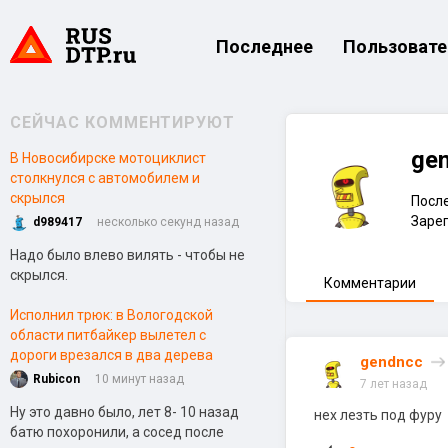
Последнее
Пользовате
СЕЙЧАС КОММЕНТИРУЮТ
ge
В Новосибирске мотоциклист
столкнулся с автомобилем и
скрылся
После
Зарег
d989417
несколько секунд назад
Надо было влево вилять - чтобы не
скрылся.
Комментарии
Исполнил трюк: в Вологодской
области питбайкер вылетел с
дороги врезался в два дерева
gendncc
Rubicon
10 минут назад
7 лет назад
Ну это давно было, лет 8- 10 назад
нех лезть под фуру
батю похоронили, а сосед после