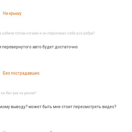
На крышу
а забили потом ногами и он переломал себе все рёбра?
 и перевернутого авто будет достаточно
Без пострадавших
на бис раз за разом?
такому выводу? может быть мне стоит пересмотреть видео?