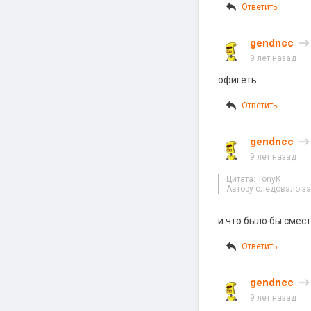
Ответить
gendncc
9 лет назад
офигеть
Ответить
gendncc
9 лет назад
Цитата: TonyK
Автору следовало за
и что было бы смест
Ответить
gendncc
9 лет назад