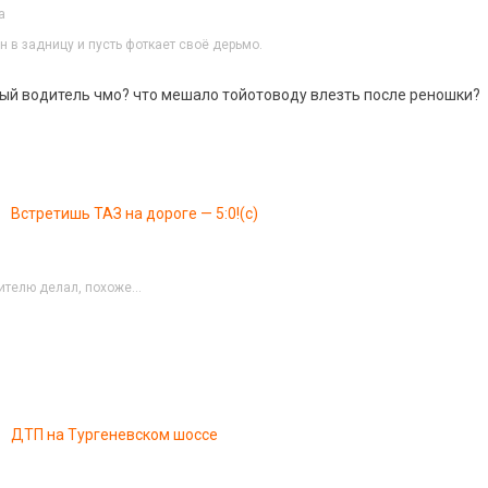
a
н в задницу и пусть фоткает своё дерьмо.
ый водитель чмо? что мешало тойотоводу влезть после реношки?
Встретишь ТАЗ на дороге — 5:0!(с)
дителю делал, похоже…
ДТП на Тургеневском шоссе