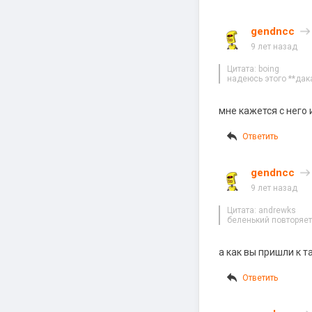
gendncc
9 лет назад
Цитата: boing
надеюсь этого **дак
мне кажется с него
Ответить
gendncc
9 лет назад
Цитата: andrewks
беленький повторяет 
а как вы пришли к 
Ответить