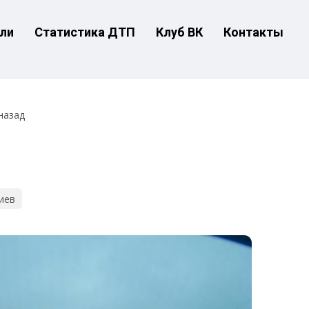
ли
Статистика ДТП
Клуб ВК
Контакты
назад
иев