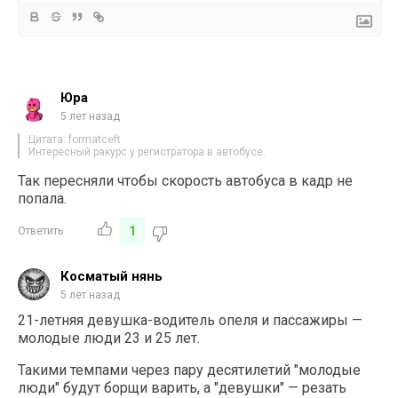
Юра
5 лет назад
Цитата: formatceft
Интересный ракурс у регистратора в автобусе.
Так пересняли чтобы скорость автобуса в кадр не
попала.
1
Ответить
Косматый нянь
5 лет назад
21-летняя девушка-водитель опеля и пассажиры —
молодые люди 23 и 25 лет.
Такими темпами через пару десятилетий "молодые
люди" будут борщи варить, а "девушки" — резать