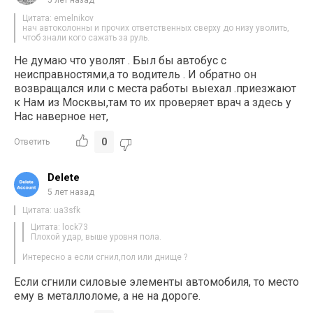
5 лет назад
Цитата: emelnikov
нач автоколонны и прочих ответственных сверху до низу уволить,
чтоб знали кого сажать за руль.
Не думаю что уволят . Был бы автобус с
неисправностями,а то водитель . И обратно он
возвращался или с места работы выехал .приезжают
к Нам из Москвы,там то их проверяет врач а здесь у
Нас наверное нет,
0
Ответить
Delete
5 лет назад
Цитата: ua3sfk
Цитата: lock73
Плохой удар, выше уровня пола.
Интересно а если сгнил,пол или днище ?
Если сгнили силовые элементы автомобиля, то место
ему в металлоломе, а не на дороге.