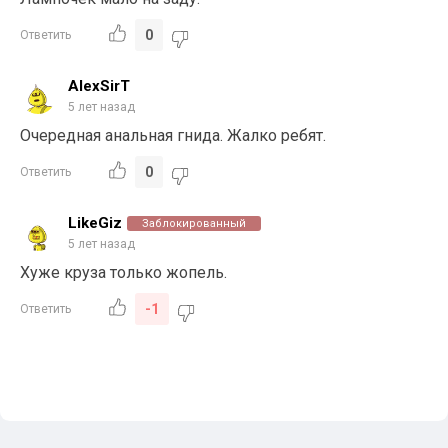
0
Ответить
AlexSirT
5 лет назад
Очередная анальная гнида. Жалко ребят.
0
Ответить
LikeGiz
Заблокированный
5 лет назад
Хуже круза только жопель.
-1
Ответить