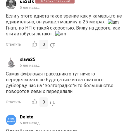
ua3sfk
Заблокированный
5 лет назад
Если у этого идиота такое зрение как у камеры,то не
удивительно, он увидел машину в 25 метрах .
Гнать по НП с такой скоростью. Вижу на дороге, как
эти автобусы летают .
0
Ответить
slava25
5 лет назад
Самая фуфловая трасса,никто тут ничего
переделывать не будет,а все из за платного
дублера,у нас на "волгоградке"и то большинство
поворотов левых переделали
0
Ответить
Delete
5 лет назад