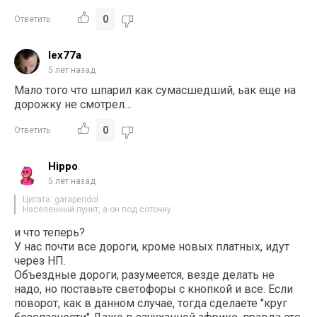
0
Ответить
lex77a
5 лет назад
Мало того что шпарил как сумасшедший, ьак еще на
дорожку не смотрел…
0
Ответить
Hippo
5 лет назад
Цитата: garaperidol
Населенный пункт, а он под соточку.
и что теперь?
У нас почти все дороги, кроме новых платных, идут
через НП.
Объездные дороги, разумеется, везде делать не
надо, но поставьте светофоры с кнопкой и все. Если
поворот, как в данном случае, тогда сделаете "круг