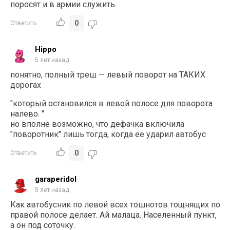
поросят и в армии служить.
0
Ответить
Hippo
5 лет назад
понятно, полный треш — левый поворот на ТАКИХ
дорогах
"который остановился в левой полосе для поворота
налево. "
но вполне возможно, что дефачка включила
"поворотник" лишь тогда, когда ее ударил автобус
0
Ответить
garaperidol
5 лет назад
Как автобусник по левой всех тошнотов тощнящих по
правой полосе делает. Ай малаца. Населенный пункт,
а он под соточку.