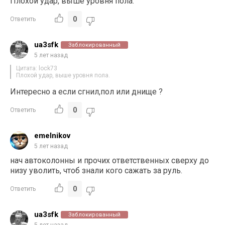
Плохой удар, выше уровня пола.
0
Ответить
ua3sfk
Заблокированный
5 лет назад
Цитата: lock73
Плохой удар, выше уровня пола.
Интересно а если сгнил,пол или днище ?
0
Ответить
emelnikov
5 лет назад
нач автоколонны и прочих ответственных сверху до
низу уволить, чтоб знали кого сажать за руль.
0
Ответить
ua3sfk
Заблокированный