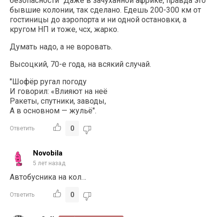
безопасности" Даже в зачуханной африке, правда это
бывшие колонии, так сделано. Едешь 200-300 км от
гостиницы до аэропорта и ни одной остановки, а
кругом НП и тоже, чсх, жарко.
Думать надо, а не воровать.
Высоцкий, 70-е года, на всякий случай.
"Шофёр ругал погоду
И говорил: «Влияют на неё
Ракеты, спутники, заводы,
А в основном — жульё".
0
Ответить
Novobila
5 лет назад
Автобусника на кол…
0
Ответить