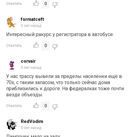
0
Ответить
formatceft
5 лет назад
Интересный ракурс у регистратора в автобусе.
0
Ответить
corvair
5 лет назад
У нас трассу вывели за пределы населёнки ещё в
70х, с таким запасом, что только сейчас дома
приблизились к дороге. На федералках тоже почти
везде объезды.
0
Ответить
RedVodim
5 лет назад
Лампочек мало на заду.