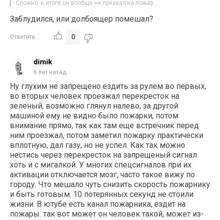
Сложно: в итоге он вообще не приехал на пожар…
Заблудился, или долбоящер помешал?
0
Ответить
dimik
6 лет назад
Ну глухим не запрещено ездить за рулем во первых,
во вторых человек проезжал перекресток на
зеленый, возможно глянул налево, за другой
машиной ему не видно было пожарки, потом
внимание прямо, так как там еще встречник перед
ним проезжал, потом заметил пожарку практически
вплотную, дал газу, но не успел. Как так можно
нестись через перекресток на запрещеный сигнал
хоть и с мигалкой. У многих спецсигналов при их
активации отключается мозг, часто такое вижу по
городу. Что мешало чуть снизить скорость пожарнику
и быть готовым. 10 потерянных секунд не стоили
жизни. В ютубе есть канал пожарника, ездит на
пожары. так вот может он человек такой, может из-