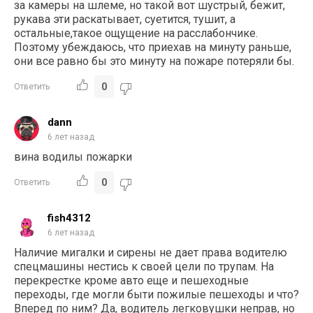
за камеры на шлеме, но такой вот шустрый, бежит,
рукава эти раскатывает, суетится, тушит, а
остальные,такое ощущение на расслабончике.
Поэтому убеждаюсь, что приехав на минуту раньше,
они все равно бы это минуту на пожаре потеряли бы.
0
Ответить
dann
6 лет назад
вина водилы пожарки
0
Ответить
fish4312
6 лет назад
Наличие мигалки и сирены не дает права водителю
спецмашины нестись к своей цели по трупам. На
перекрестке кроме авто еще и пешеходные
переходы, где могли быти пожилые пешеходы и что?
Вперед по ним? Да, водитель легковушки неправ, но