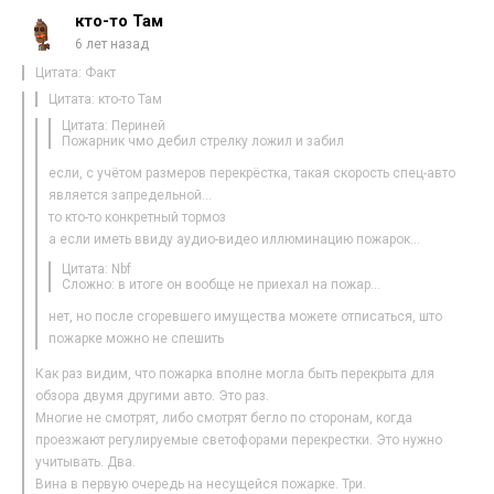
кто-то Там
6 лет назад
Цитата: Факт
Цитата: кто-то Там
Цитата: Периней
Пожарник чмо дебил стрелку ложил и забил
если, с учётом размеров перекрёстка, такая скорость спец-авто
является запредельной…
то кто-то конкретный тормоз
а если иметь ввиду аудио-видео иллюминацию пожарок…
Цитата: Nbf
Сложно: в итоге он вообще не приехал на пожар…
нет, но после сгоревшего имущества можете отписаться, што
пожарке можно не спешить
Как раз видим, что пожарка вполне могла быть перекрыта для
обзора двумя другими авто. Это раз.
Многие не смотрят, либо смотрят бегло по сторонам, когда
проезжают регулируемые светофорами перекрестки. Это нужно
учитывать. Два.
Вина в первую очередь на несущейся пожарке. Три.