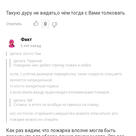
Такую дуру не видать,о чём тогда с Вами толковать.
0
Ответить
Факт
6 лет назад
Цитата: кто-то Там
Цитата: Периней
Пожарник чмо дебил стрелку ложил и забил
если, с учётом размеров перекрёстка, такая скорость спец-авто
является запредельной…
то кто-то конкретный тормоз
а если иметь ввиду аудио-видео иллюминацию пожарок…
Цитата: Nbf
Сложно: в итоге он вообще не приехал на пожар…
нет, но после сгоревшего имущества можете отписаться, што
пожарке можно не спешить
Как раз видим, что пожарка вполне могла быть