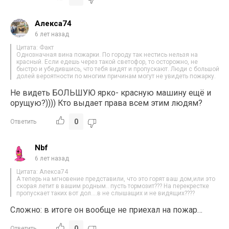
Алекса74
6 лет назад
Цитата: Факт
Однозначная вина пожарки. По городу так нестись нельзя на
красный. Если едешь через такой светофор, то осторожно, не
быстро и убедившись, что тебя видят и пропускают. Люди с большой
долей вероятности по многим причинам могут не увидеть пожарку.
Не видеть БОЛЬШУЮ ярко- красную машину ещё и
орущую?)))) Кто выдает права всем этим людям?
0
Ответить
Nbf
6 лет назад
Цитата: Алекса74
А теперь на мгновение представили, что это горят ваш дом,или это
скорая летит в вашим родным.. пусть тормозит??? На перекрестке
пропускает таких вот дол….в не слышащих и не видящих????
Сложно: в итоге он вообще не приехал на пожар…
0
Ответить