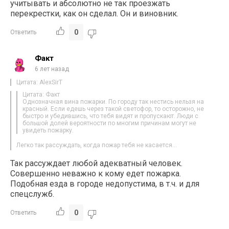
учитывать и абсолютно не так проезжать
перекрестки, как он сделал. Он и виновник.
0
Ответить
Факт
6 лет назад
Цитата: AlexSirT
Цитата: Факт
Однозначная вина пожарки. По городу так нестись нельзя на
красный. Если едешь через такой светофор, то осторожно, не
быстро и убедившись, что тебя видят и пропускают. Люди с
большой долей вероятности по многим причинам могут не
увидеть пожарку.
Легко так рассуждать, когда пожар тебя не касается…
Так рассуждает любой адекватный человек.
Совершенно неважно к кому едет пожарка.
Подобная езда в городе недопустима, в т.ч. и для
спецслужб.
0
Ответить