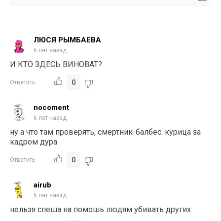
ЛЮСЯ РЫМБАЕВА
6 лет назад
И КТО ЗДЕСЬ ВИНОВАТ?
0
Ответить
nocoment
6 лет назад
ну а что там проверять, смертник-балбес. курица за
кадром дура
0
Ответить
airub
6 лет назад
нельзя спеша на помошь людям убивать других