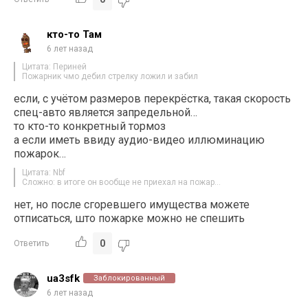
кто-то Там
6 лет назад
Цитата: Периней
Пожарник чмо дебил стрелку ложил и забил
если, с учётом размеров перекрёстка, такая скорость
спец-авто является запредельной…
то кто-то конкретный тормоз
а если иметь ввиду аудио-видео иллюминацию
пожарок…
Цитата: Nbf
Сложно: в итоге он вообще не приехал на пожар…
нет, но после сгоревшего имущества можете
отписаться, што пожарке можно не спешить
0
Ответить
ua3sfk
Заблокированный
6 лет назад