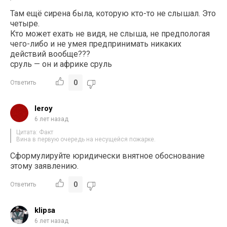
Там ещё сирена была, которую кто-то не слышал. Это
четыре.
Кто может ехать не видя, не слыша, не предпологая
чего-либо и не умея предпринимать никаких
действий вообще???
сруль — он и африке сруль
0
Ответить
leroy
6 лет назад
Цитата: Факт
Вина в первую очередь на несущейся пожарке.
Сформулируйте юридически внятное обоснование
этому заявлению.
0
Ответить
klipsa
6 лет назад