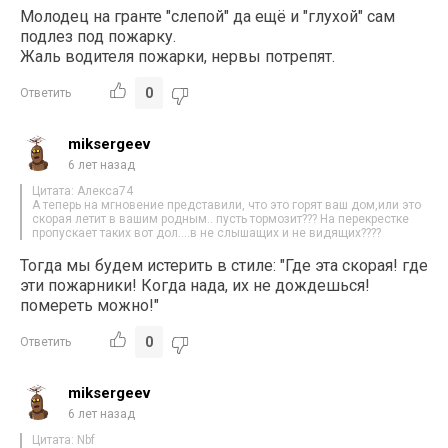
Молодец на гранте "слепой" да ещё и "глухой" сам
подлез под пожарку.
Жаль водителя пожарки, нервы потрепят.
0
Ответить
miksergeev
6 лет назад
Цитата: Алекса74
А теперь на мгновение представили, что это горят ваш дом,или это
скорая летит в вашим родным.. пусть тормозит??? На перекрестке
пропускает таких вот дол….в не слышащих и не видящих????
Тогда мы будем истерить в стиле: "Где эта скорая! где
эти пожарники! Когда нада, их не дождешься!
помереть можно!"
0
Ответить
miksergeev
6 лет назад
Цитата: Nbf