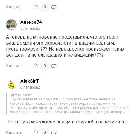
0
Ответить
Алекса74
6 лет назад
А теперь на мгновение представили, что это горят
ваш дом,или это скорая летит в вашим родным..
пусть тормозит??? На перекрестке пропускает таких
вот дол….в не слышащих и не видящих????
0
Ответить
AlexSirT
6 лет назад
Цитата: Факт
Однозначная вина пожарки. По городу так нестись нельзя на
красный. Если едешь через такой светофор, то осторожно, не
быстро и убедившись, что тебя видят и пропускают. Люди с большой
долей вероятности по многим причинам могут не увидеть пожарку.
Легко так рассуждать, когда пожар тебя не касается…
0
Ответить