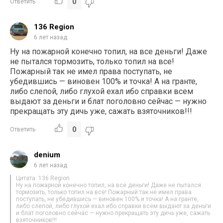
0
Ответить
136 Region
6 лет назад
Ну на пожарной конечно топил, на все деньги! Даже
не пытался тормозить, только топил на все!
Пожарный так не имел права поступать, не
убедившись — виновен 100% и точка! А на гранте,
либо слепой, либо глухой ехал ибо справки всем
выдают за деньги и блат поголовно сейчас — нужно
прекращать эту дичь уже, сажать взяточников!!!
0
Ответить
denium
6 лет назад
Цитата: 136 Region
Ну на пожарной конечно топил, на все деньги! Даже не пытался
тормозить, только топил на все! Пожарный так не имел права
поступать, не убедившись — виновен 100% и точка! А на гранте,
либо слепой, либо глухой ехал ибо справки всем выдают за деньги
и блат поголовно сейчас — нужно прекращать эту дичь уже, сажать
взяточников!!!