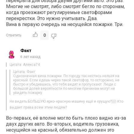
перекрыта для обзора двумя другими авто. Это раз.
Многие не смотрят, либо смотрят бегло по сторонам,
когда проезжают регулируемые светофорами
перекрестки. Это нужно учитывать. Два.
Вина в первую очередь на несущейся пожарке. Три.
0
Ответить
Факт
6 лет назад
Цитата: Алекса74
Цитата: Факт
Однозначная вина пожарки. По городу так нестись нельзя на
красный. Если едешь через такой светофор, то осторожно, не
быстро и убедившись, что тебя видят и пропускают. Люди с
большой долей вероятности по многим причинам могут не
увидеть пожарку.
Не видеть БОЛЬШУЮ ярко- красную машину ещё и орущую?)))) Кто
выдает права всем этим людям?
Во-первых, её вполне могло быть плохо видно из-за
двух других авто. Во-вторых, водитель грузовика,
несущийся на красный, обязательно должен это