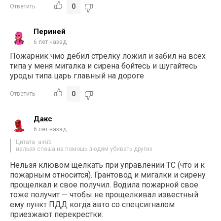
0
Ответить
Периней
6 лет назад
Пожарник чмо дебил стрелку ложил и забил на всех
типа у меня мигалка и сирена бойтесь и шугайтесь
уроды типа царь главный на дороге
0
Ответить
Дакс
6 лет назад
Цитата: airub
нельзя спеша на помошь людям убивать других
Нельзя клювом щелкать при управлении ТС (что и к
пожарным относится). Грантовод и мигалки и сирену
прощелкал и свое получил. Водила пожарной свое
тоже получит — чтобы не прощелкивал известный
ему пункт ПДД когда авто со спецсигналом
приезжают перекрестки.