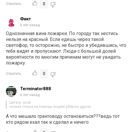
0
Ответить
Факт
6 лет назад
Однозначная вина пожарки. По городу так нестись
нельзя на красный. Если едешь через такой
светофор, то осторожно, не быстро и убедившись, что
тебя видят и пропускают. Люди с большой долей
вероятности по многим причинам могут не увидеть
пожарку.
0
Ответить
Terminator888
6 лет назад
Цитата: airub
нельзя спеша на помошь людям убивать других
А что мешало грантоводу остановиться???ведь тот
кто рядом ехал так и сделал и ничего