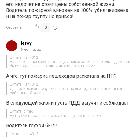
его недочет не стоит цены собственной жизни.
Водитель пожарной виновен на 100%. убил человека
и на пожар группу не привез!
0
Ответить
leroy
6 лет назад
Цитата: fish4312
На перекрестке кроме авто еще и пешеходные переходы, где могли
быти пожилые пешеходы и что? Вперед по ним?
А что, тут пожарка пешеходов раскатала на ПП?
Цитата: fish4312
Да, водитель легковушки неправ, но его недочет не стоит цены
собственной жизни.
В следующей жизни пусть ПДД выучит и соблюдает.
Цитата: dimik
Ну глухим не запрещено ездить за рулем во первых
Водитель глухой был?
Цитата: fish4312