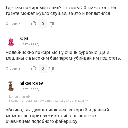
Где там пожарный топил? От силы 50 км/ч ехал. На
гранте может музло слушал, за это и поплатился
0
Ответить
Юра
6 лет назад
Челябинские пожарные ну очень суровые. Да и
машины с высоким бампером-убийцей им под стать.
0
Ответить
miksergeev
6 лет назад
Цитата: airub
нельзя спеша на помошь людям убивать других
обычно, так думает человек, который в данный
момент не горит заживо, либо не является
очевидцем подобного файершоу.