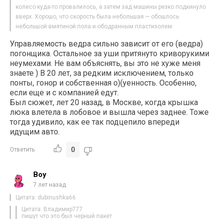
колесо куда-то провалилось, а затем зад машины резко подкинуло
вверх. Хорошо, что скорость была небольшая — обошлось
небольшой вмятиной пола и ободранным пластизолем.
Управляемость ведра сильно зависит от его (ведра)
погонщика. Остальное за уши притянуто криворукими
неумехами. Не вам объяснять, вы это не хуже меня
знаете ) В 20 лет, за редким исключением, только
понты, гонор и собственная о)(уенность. Особенно,
если еще и с компанией едут.
Был сюжет, лет 20 назад, в Москве, когда крышка
люка влетела в лобовое и вышла через заднее. Тоже
тогда удивило, как ее так подцепило впереди
идущим авто.
0
Ответить
Boy
7 лет назад
Цитата: dubinushka66
Цитата: Владимир777
пишут что это был черный пакет