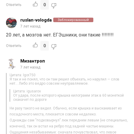
0
Ответить
ruslan-vologda
Заблокированный
7 лет назад
20 лет, а мозгов нет. ЕГЭшники, они такие !!!!!!!!
0
Ответить
Мизантроп
7 лет назад
Цитата: Igor750
Я так и не понял, что он там решил объехать, но нарулил — слов
нет… Либо это ведро совсем неуправляемое.
Цитата: igusarov
От удара, после которого крышка килограмм этак в 60 монеткой
скакачет по дороге
Ни разу такого не видел. Обычно, если крышка и выскакивает из
посадочного места, плюхается совсем недалеко.
Однажды сам "подковырнул" люк передним левым (не специально,
конечно), так он встал на ребро под задней частью машины.
Ощущения незабываемые: сначала почувствовал, что левое