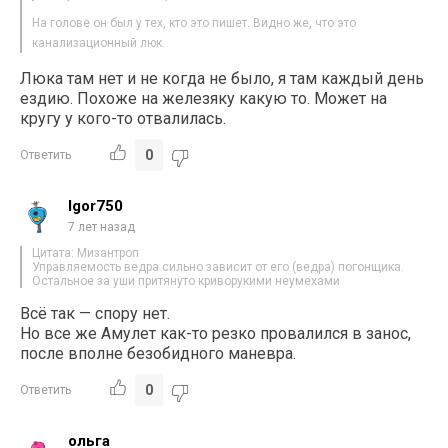
На голове он был у тех, кто это пишет. Видно же, что это
канализационный люк.
Люка там нет и не когда не было, я там каждый день
ездию. Похоже на железяку какую то. Может на
кругу у кого-то отвалилась.
0
Ответить
Igor750
7 лет назад
Цитата: Мизантроп
Управляемость ведра сильно зависит от его (ведра) погонщика.
Остальное за уши притянуто криворукими неумехами
Всё так — спору нет.
Но все же Амулет как-то резко провалился в занос,
после вполне безобидного маневра.
0
Ответить
ольга