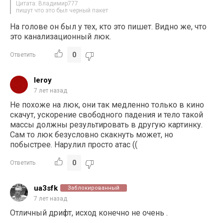
Цитата: Владимир777
пишут что это был черный пакет
На голове он был у тех, кто это пишет. Видно же, что
это канализационный люк.
0
Ответить
leroy
7 лет назад
Не похоже на люк, они так медленно только в кино
скачут, ускорение свободного падения и тело такой
массы должны результировать в другую картинку.
Сам то люк безусловно скакнуть может, но
побыстрее. Нарулил просто атас ((
0
Ответить
ua3sfk
Заблокированный
7 лет назад
Отличный дрифт, исход конечно не очень .