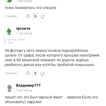
7 лет назад
тоже показалось что спецом
0
Ответить
igusarov
7 лет назад
Цитата: Фокс
Люк.
На фотках у него левые колёса подозрительно
целые. От удара, после которого крышка килограмм
этак в 60 монеткой скакачет по дороге, ждёшь
разбитого диска или хотя бы пробитой покрышки…
0
Ответить
Владимир777
7 лет назад
пишут что это был черный пакет…. нахрена было его
объезжать:( нарулил