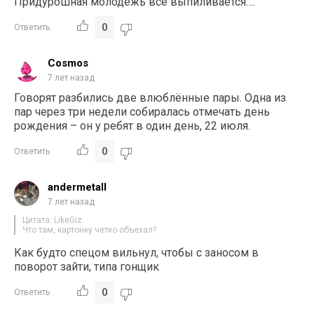
Придурошная молодёжь все выпиливается….
0
Ответить
Cosmos
7 лет назад
Говорят разбились две влюблённые пары. Одна из
пар через три недели собиралась отмечать день
рождения – он у ребят в один день, 22 июля.
0
Ответить
andermetall
7 лет назад
Цитата: LikeGiz
Что там, картонку четко объехал?
Как будто спецом вильнул, чтобы с заносом в
поворот зайти, типа гонщик
0
Ответить