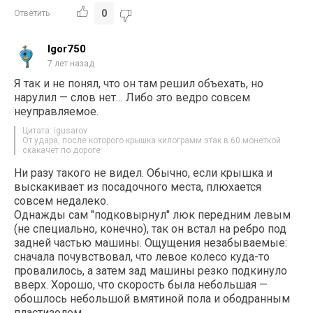
0
Ответить
Igor750
7 лет назад
Я так и не понял, что он там решил объехать, но
нарулил — слов нет… Либо это ведро совсем
неуправляемое.
Цитата: igusarov
От удара, после которого крышка килограмм этак в 60 монеткой
скакачет по дороге
Ни разу такого не видел. Обычно, если крышка и
выскакивает из посадочного места, плюхается
совсем недалеко.
Однажды сам "подковырнул" люк передним левым
(не специально, конечно), так он встал на ребро под
задней частью машины. Ощущения незабываемые:
сначала почувствовал, что левое колесо куда-то
провалилось, а затем зад машины резко подкинуло
вверх. Хорошо, что скорость была небольшая —
обошлось небольшой вмятиной пола и ободранным
пластизолем.