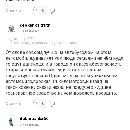
0
Ответить
seeker of truth
7 лет назад
Цитата: Igor750
Либо это ведро совсем неуправляемое.
От слова совсем,лучше на автобусе,чем на этом
автомобиле,удивляет как люди семьями на нём куда
то едут далеко,да и в городе он опасен,безопасность
отвратительная,точнее судя по краш тестам
отсутствует совсем.Один раз я на этом уникальном
автомобиле,проехал 14 километров,и назад на
такси,хозяину сказал,назад не поеду,это худшее
транспортное средство на чём довелось поездить.
0
Ответить
dubinushka66
7 лет назад