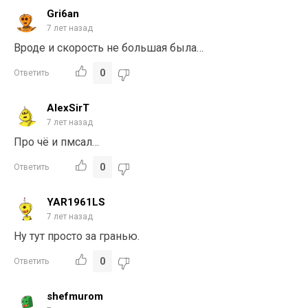
Gri6an
7 лет назад
Вроде и скорость не большая была…
0
Ответить
AlexSirT
7 лет назад
Про чё и пмсал…
0
Ответить
YAR1961LS
7 лет назад
Ну тут просто за гранью.
0
Ответить
shefmurom