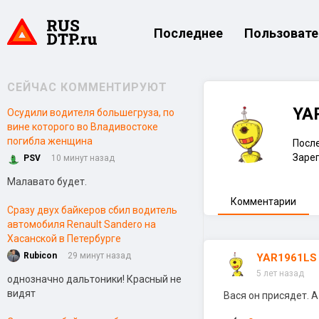
Последнее
Пользовате
СЕЙЧАС КОММЕНТИРУЮТ
YA
Осудили водителя большегруза, по
вине которого во Владивостоке
погибла женщина
После
Зарег
PSV
10 минут назад
Малавато будет.
Комментарии
Сразу двух байкеров сбил водитель
автомобиля Renault Sandero на
Хасанской в Петербурге
Rubicon
29 минут назад
YAR1961LS
5 лет назад
однозначно дальтоники! Красный не
видят
Вася он присядет. А