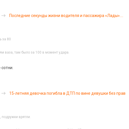
Последние секунды жизни водителя и пассажира «Лады».
ВИДЕО
ь за 80
м ваза, там было за 100 в момент удара.
 сотни.
15-летняя девочка погибла в ДТП по вине девушки без прав
, подружки врятли.