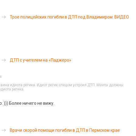
Трое полицейских погибли в ДТП под Владимиром. ВИДЕО
ДТП с учителем на «Паджеро»
a
 вина идиота регика. Идиот регик спецом устроил ДТП. Менты должны
диота регика.
. ))) Более ничего не вижу.
Врачи скорой помощи погибли в ДТП в Пермском крае