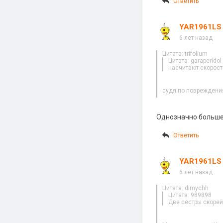
Ответить
YAR1961LS
6 лет назад
Цитата: trifolium
Цитата: garaperidol
насчитают скорост
судя по повреждения
Однозначно больше
Ответить
YAR1961LS
6 лет назад
Цитата: dimychh
Цитата: 989898
Две сестры скорей