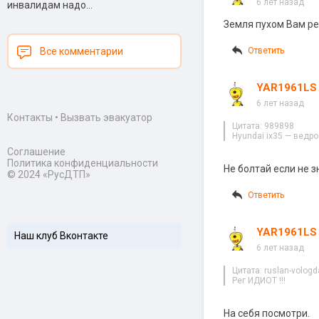
6 лет назад
инвалидам надо...
Земля пухом Вам ре
Ответить
Все комментарии
YAR1961LS
6 лет назад
Контакты
•
Вызвать эвакуатор
Цитата: 989898
Hyundai ix35 — ведро
Соглашение
Политика конфиденциальности
Не болтай если не 
© 2024 «РусДТП»
Ответить
YAR1961LS
Наш клуб Вконтакте
6 лет назад
Цитата: ruslan-vologd
Рег ИДИОТ !!!
На себя посмотри.