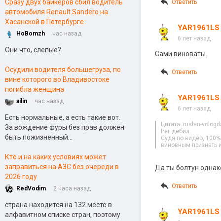
Сразу двух байкеров сбил водитель
Ответить
автомобиля Renault Sandero на
Хасанской в Петербурге
YAR1961LS
HoBomzh
час назад
6 лет назад
Они что, слепые?
Сами виноваты.
Осудили водителя большегруза, по
Ответить
вине которого во Владивостоке
погибла женщина
YAR1961LS
ailin
час назад
6 лет назад
Есть нормальные, а есть такие вот.
Цитата: ruslan-vologd
За вождение фуры без прав должен
Рег дебил.
быть пожизненный...
Судя по видео, 100%
виновным признать и
Кто и на каких условиях может
заправиться на АЗС без очереди в
Да ты болтун однако
2026 году
Ответить
RedVodim
2 часа назад
страна находится на 132 месте в
YAR1961LS
алфавитном списке стран, поэтому