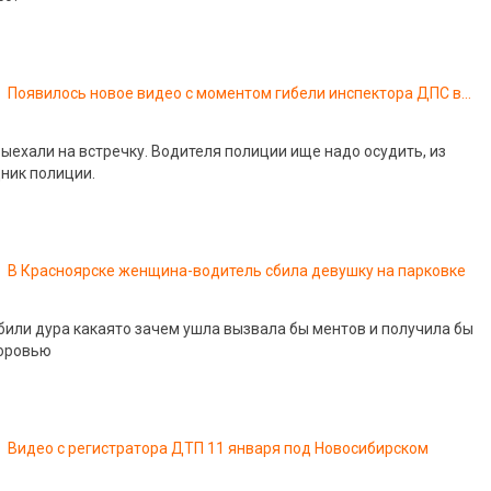
Появилось новое видео с моментом гибели инспектора ДПС в
Казани
ыехали на встречку. Водителя полиции ище надо осудить, из
дник полиции.
В Красноярске женщина-водитель сбила девушку на парковке
или дура какаято зачем ушла вызвала бы ментов и получила бы
доровью
Видео с регистратора ДТП 11 января под Новосибирском