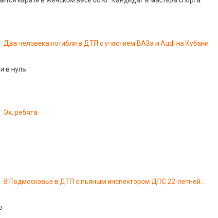
тся карате в женском весе 60 кг. Кандидат в мастера спорта.
Два человека погибли в ДТП с участием ВАЗа и Audi на Кубани
и в нуль
Эх, ребята
В Подмосковье в ДТП с пьяным инспектором ДПС 22-летней
девушке оторвало голову. ВИДЕО
о