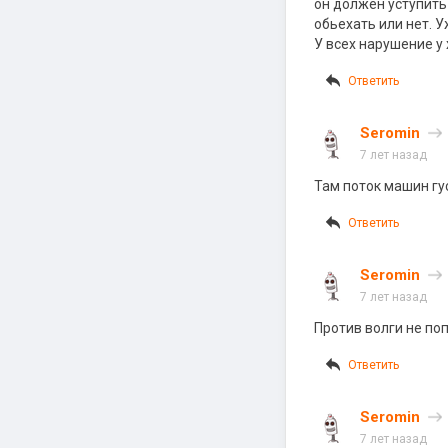
он должен уступить
обьехать или нет. 
У всех нарушение у
Ответить
Seromin
7 лет назад
Там поток машин гу
Ответить
Seromin
7 лет назад
Против волги не по
Ответить
Seromin
7 лет назад