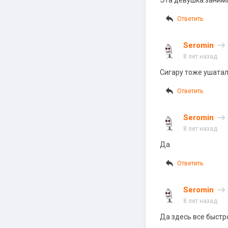
Эта девушка занимаи
Ответить
Seromin
8 лет назад
Сигару тоже ушатал
Ответить
Seromin
8 лет назад
Да
Ответить
Seromin
8 лет назад
Да здесь все быстр