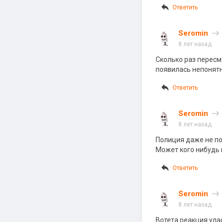
Ответить
Seromin
8 лет назад
Сколько раз пересм
появилась непонят
Ответить
Seromin
8 лет назад
Полиция даже не поп
Может кого нибудь
Ответить
Seromin
8 лет назад
Вотета реакция ула