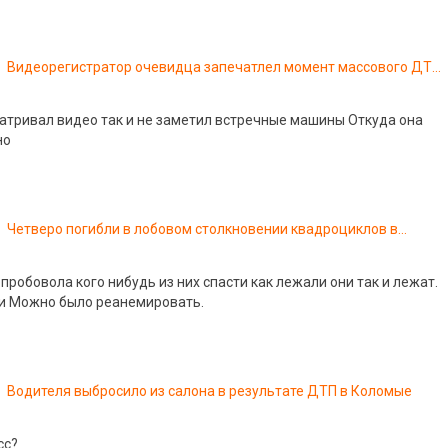
Видеорегистратор очевидца запечатлел момент массового ДТП
в Сосновом Бору
атривал видео так и не заметил встречные машины Откуда она
но
Четверо погибли в лобовом столкновении квадроциклов в
Свердловской области
робовола кого нибудь из них спасти как лежали они так и лежат.
 и Можно было реанемировать.
Водителя выбросило из салона в результате ДТП в Коломые
сс?