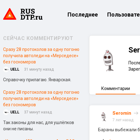
Последнее
Пользовате
СЕЙЧАС КОММЕНТИРУЮТ
Se
Сразу 28 протоколов за одну погоню
получила автоледи на «Мерседесе»
без госномеров
После
Зарег
UELL
31 минуту назад
Справочку прилагаю. Январская.
Комментарии
Сразу 28 протоколов за одну погоню
получила автоледи на «Мерседесе»
без госномеров
UELL
37 минут назад
Seromin
7 лет назад
Так законы для нас, для ушлёпков
они не писаны.
Бараны выбежали бы 