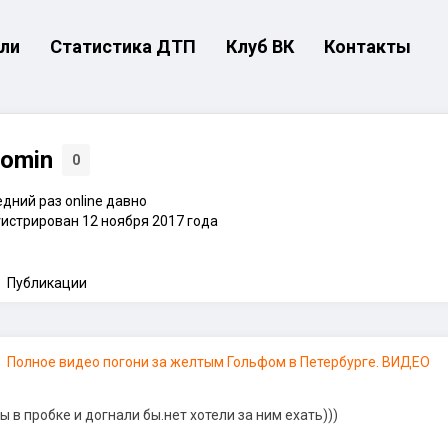
ли
Статистика ДТП
Клуб ВК
Контакты
romin
0
дний раз online давно
истрирован 12 ноября 2017 года
Публикации
Полное видео погони за желтым Гольфом в Петербурге. ВИДЕО
в пробке и догнали бы.нет хотели за ним ехать)))