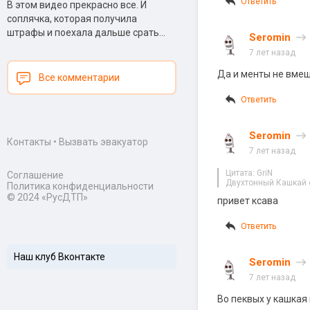
Ответить
В этом видео прекрасно все. И
соплячка, которая получила
штрафы и поехала дальше срать...
Seromin
7 лет назад
Да и менты не вме
Все комментарии
Ответить
Seromin
Контакты
•
Вызвать эвакуатор
7 лет назад
Цитата: GriN
Соглашение
Двухтонный Кашкай о
Политика конфиденциальности
© 2024 «РусДТП»
привет ксава
Ответить
Наш клуб Вконтакте
Seromin
7 лет назад
Во пеквых у кашкая