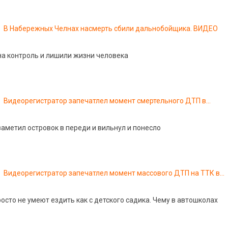
В Набережных Челнах насмерть сбили дальнобойщика. ВИДЕО
а контроль и лишили жизни человека
Видеорегистратор запечатлел момент смертельного ДТП в
Лисках
заметил островок в переди и вильнул и понесло
Видеорегистратор запечатлел момент массового ДТП на ТТК в
Москве
осто не умеют ездить как с детского садика. Чему в автошколах