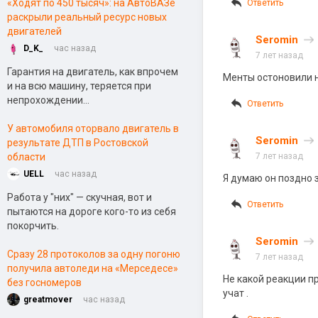
«Ходят по 450 тысяч»: на АвтоВАЗе
Ответить
раскрыли реальный ресурс новых
двигателей
Seromin
D_K_
час назад
7 лет назад
Гарантия на двигатель, как впрочем
Менты остоновили н
и на всю машину, теряется при
непрохождении...
Ответить
У автомобиля оторвало двигатель в
Seromin
результате ДТП в Ростовской
области
7 лет назад
UELL
час назад
Я думаю он поздно 
Работа у "них" — скучная, вот и
Ответить
пытаются на дороге кого-то из себя
покорчить.
Seromin
Сразу 28 протоколов за одну погоню
7 лет назад
получила автоледи на «Мерседесе»
Не какой реакции пр
без госномеров
учат .
greatmover
час назад