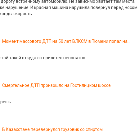
 дорогу встречному автомобилю. Не зависимо хватает там места
Уже нарушение. И красная машина нарушила повернув перед носом.
 хонды скорость
Момент массового ДТП на 50 лет ВЛКСМ в Тюмени попал на
видео. Другой регистратор
стой такой откуда он прилетел непонятно
Смертельное ДТП произошло на Гостилицком шоссе
прешь
В Казахстане перевернулся грузовик со спиртом