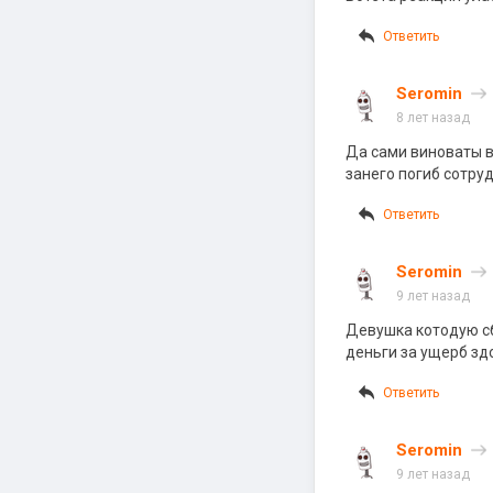
Ответить
Seromin
8 лет назад
Да сами виноваты в
занего погиб сотру
Ответить
Seromin
9 лет назад
Девушка котодую сб
деньги за ущерб з
Ответить
Seromin
9 лет назад