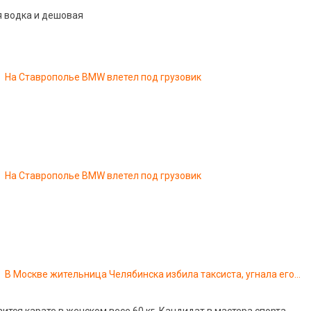
я водка и дешовая
На Ставрополье BMW влетел под грузовик
На Ставрополье BMW влетел под грузовик
В Москве жительница Челябинска избила таксиста, угнала его
машину и попала в ДТП