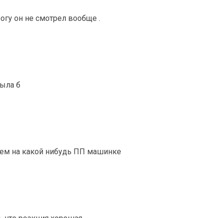
рогу он не смотрел вообще .
была б
лем на какой нибудь ПП машинке