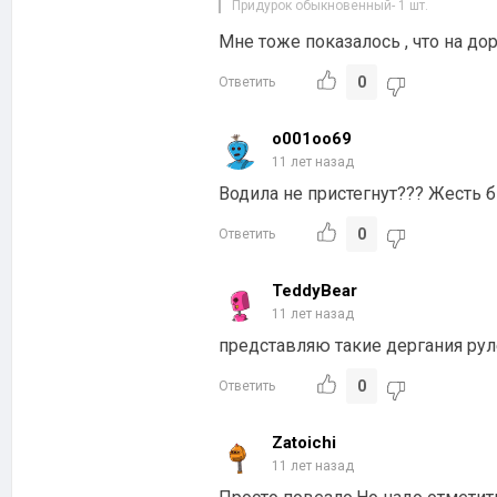
Придурок обыкновенный- 1 шт.
Мне тоже показалось , что на до
0
Ответить
o001oo69
11 лет назад
Водила не пристегнут??? Жесть 
0
Ответить
TeddyBear
11 лет назад
представляю такие дергания ру
0
Ответить
Zatoichi
11 лет назад