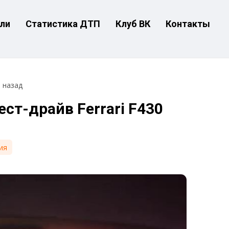
ли
Статистика ДТП
Клуб ВК
Контакты
т назад
ст-драйв Ferrari F430
ия