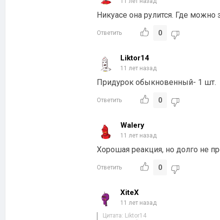
11 лет назад
Никуасе она рулится. Где можно 
0
Ответить
Liktor14
11 лет назад
Придурок обыкновенный- 1 шт.
0
Ответить
Walery
11 лет назад
Хорошая реакция, но долго не пр
0
Ответить
XiteX
11 лет назад
Цитата: Liktor14