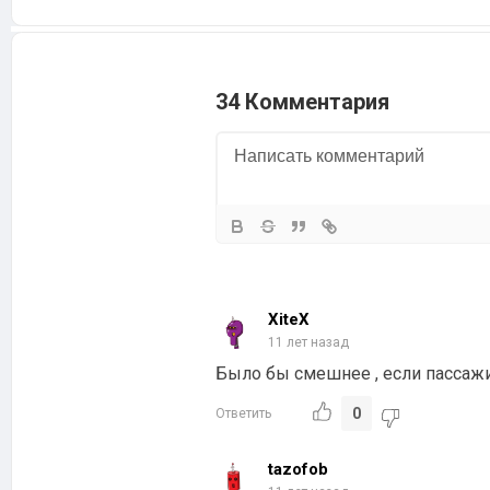
34 Комментария
XiteX
11 лет назад
Было бы смешнее , если пассажи
0
Ответить
tazofob