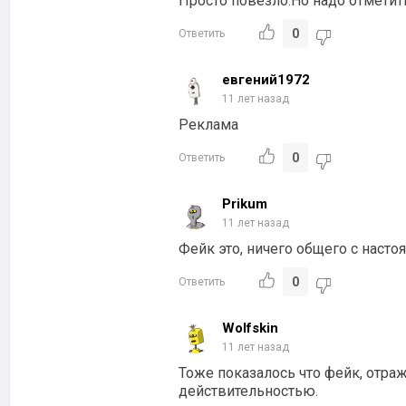
Просто повезло.Но надо отметит
0
Ответить
евгений1972
11 лет назад
Реклама
0
Ответить
Prikum
11 лет назад
Фейк это, ничего общего с насто
0
Ответить
Wolfskin
11 лет назад
Тоже показалось что фейк, отраж
действительностью.