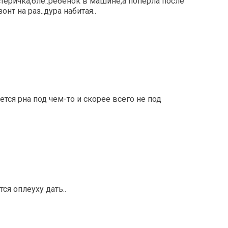
теричка,бле..ребёнок в машине,а попёрла после
нт на раз..дура набитая..
ется рна под чем-то и скорее всего не под
тся оплеуху дать..