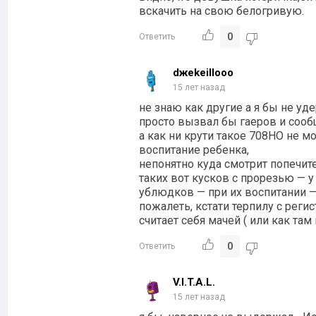
вскачить на свою белогривую.
0
Ответить
dжеkeillooo
15 лет назад
не знаю как другие а я бы не уде
просто вызвал бы гаеров и сооб
а как ни крути такое 708HO не м
воспитание ребенка,
непонятно куда смотрит попечит
таких вот кусков с прорезью — у
ублюдков — при их воспитании —
пожалеть, кстати терпилy с реги
считает себя мачей ( или как та
0
Ответить
V.I.T.A.L.
15 лет назад