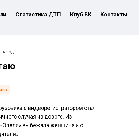
ли
Статистика ДТП
Клуб ВК
Контакты
т назад
огаю
иев
 грузовика с видеорегистратором стал
чного случая на дороге. Из
 «Опеля» выбежала женщина и с
дителя…