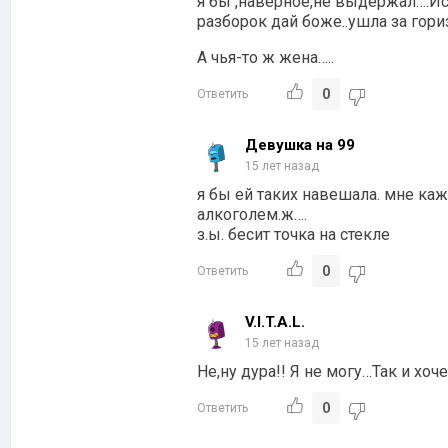
я бы ,наверное,не выдержал….Ис
разборок дай боже..ушла за горизо
А чья-то ж жена…..
0
Ответить
Девушка на 99
15 лет назад
я бы ей таких навешала. мне каж
алкоголем.ж….
з.ы. бесит точка на стекле
0
Ответить
V.I.T.A.L.
15 лет назад
Не,ну дура!! Я не могу…Так и хоче
0
Ответить