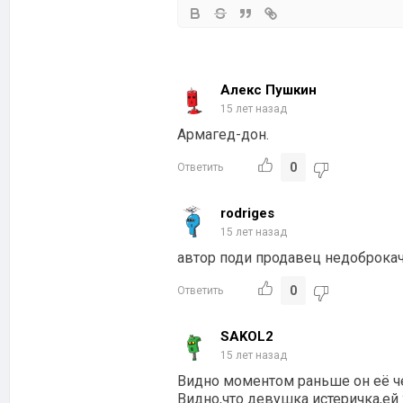
Алекс Пушкин
15 лет назад
Армагед-дон.
0
Ответить
rodriges
15 лет назад
автор поди продавец недоброк
0
Ответить
SAKOL2
15 лет назад
Видно моментом раньше он её че
Видно,что девушка истеричка,ей х