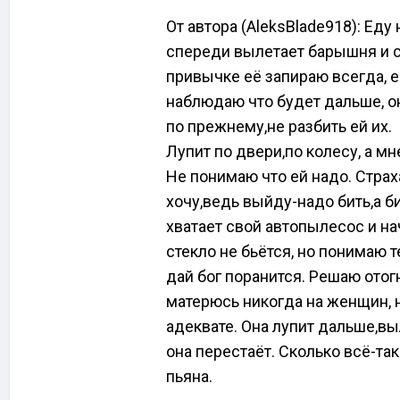
От автора (AleksBlade918): Еду 
спереди вылетает барышня и с 
привычке её запираю всегда, е
наблюдаю что будет дальше, он
по прежнему,не разбить ей их.
Лупит по двери,по колесу, а м
Не понимаю что ей надо. Страх
хочу,ведь выйду-надо бить,а би
хватает свой автопылесос и нач
стекло не бьётся, но понимаю т
дай бог поранится. Решаю отог
матерюсь никогда на женщин, 
адеквате. Она лупит дальше,в
она перестаёт. Сколько всё-та
пьяна.