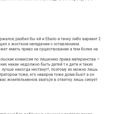
ржался, разбил бы ей и E6aло и тачку либо вариант 2
щил о жостком нападении с оставлением..
ожет иметь право на существование а тем более на
ельская комиссия по лишению права материнства —
 них никак недолжно быть детей т.к дети и таких
 лучше никогда нестанут!, поэтому их можно лишь
стратором тоже, его наверна тоже дома бьют а он
м вас жомпельменов звать)и в ответку лишь сикует