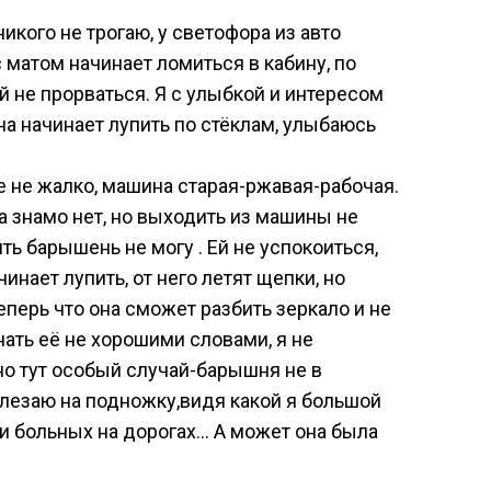
никого не трогаю, у светофора из авто
матом начинает ломиться в кабину, по
й не прорваться. Я с улыбкой и интересом
а начинает лупить по стёклам, улыбаюсь
не не жалко, машина старая-ржавая-рабочая.
а знамо нет, но выходить из машины не
ть барышень не могу . Ей не успокоиться,
инает лупить, от него летят щепки, но
еперь что она сможет разбить зеркало и не
нать её не хорошими словами, я не
но тут особый случай-барышня не в
ылезаю на подножку,видя какой я большой
ки больных на дорогах… А может она была