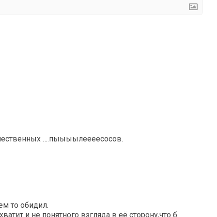
ачественных ….пыыыылеееесосов.
м то обидил.
ватит и не понятного взгляда в её сторону,что б