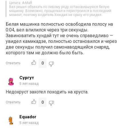
Цитата: A-MaR
Вел решил объехать по левому ряду остановившуюся белую
машинку. Возможно, прощелкал и перестроился в последний
момент, поэтому водитель Хюндая не сразу его увидел.
Белая машинка полностью освободила полосу на
0:04, вел впилился через три секунды.
Завиноватить хундай тут не очень справедливо —
увидел камикадзе, полностью остановился и через
две секунды получил самонаводящийся снаряд,
которого там не должно было быть.
0
Ответить
Сургут
5 лет назад
Недохруст захотел походить на хруста.
0
Ответить
Equador
5 лет назад