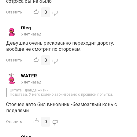
сотряса бы не было.
0
Ответить
Oleg
5 лет назад
Девушка очень рискованно переходит дорогу,
вообще не смотрит по сторонам.
0
Ответить
WATER
5 лет назад
Цитата: Правда жизни
Подстава. У него колено забинтовано с прошлой попытки.
Стоячее авто бил виновник -безмозглый конь с
педалями.
0
Ответить