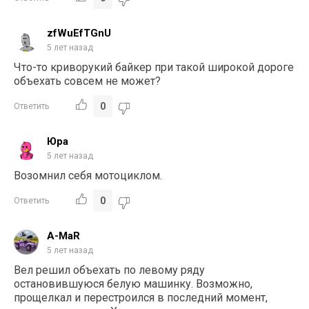
zfWuEfTGnU
5 лет назад
Что-то криворукий байкер при такой широкой дороге
объехать совсем не может?
0
Ответить
Юра
5 лет назад
Возомнил себя мотоциклом.
0
Ответить
A-MaR
5 лет назад
Вел решил объехать по левому ряду
остановившуюся белую машинку. Возможно,
прощелкал и перестроился в последний момент,