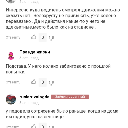
5 лет назад
Интересно куда водитель смотрел .движения можно
сказать нет . Велохрусту не привыкать, уже колено
перевязано . Да и действия какие-то у него не
адекватные,место было как на стадионе .
0
Ответить
Правда жизни
5 лет назад
Подстава. У него колено забинтовано с прошлой
попытки.
0
Ответить
ruslan-vologda
Заблокированный
5 лет назад
у педовела сотрясение было раньше, когда из дома
выходил, упал на лестнице.
0
Ответить