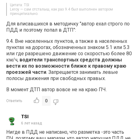
Цитата: TSI
Leroy — сам отсталыш, как раз 9.4 был выполнен автором
принципиально.
Для вписавшихся в методичку "автор ехал строго по
ПДД и поэтому попал в ДТП":
9.4. Вне населенных пунктов, а также в населенных
пунктах на дорогах, обозначенных знаком 5.1 или 5.3
или где разрешено движение со скоростью более 80
км/ч,
водители транспортных средств должны
вести их по возможности ближе к правому краю
проезжей части
. Запрещается занимать левые
полосы движения при свободных правых.
В момент ДТП автор вовсе не на краю ПЧ.
0
Ответить
TSI
6 лет назад
Нигде в ПДД не написано, что разметка -это часть
ПЧ, поэтому ваш маразм, что автор нарушил ПДД не