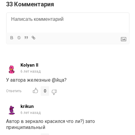
33 Комментария
Kolyan ll
6 лет назад
У автора железные @йца?
0
Ответить
krikun
6 лет назад
Автор в зеркало красился что ли?) зато
принципиальный