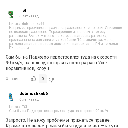
TSI
6 лет назад
Цитата: dubinushka66
Например, прерывистая разметка разделяет две полосы. Движение
по полосам разрешено. Перестроение из полосы в полосу
разрешено. Вывод — место, на которое нанесена разметка,
предназначено для движения колёсных ТС, а значит разметка,
разделяющая две полосы движения, наносится на ПЧ и не делит
ПЧ на части.
Сам бы на Паджеро перестроился туда на скорости
90 км/ч, на полосу, которая в полтора раза Уже
нормативной, клоун.
0
Ответить
dubinushka66
6 лет назад
Цитата: TSI
Сам бы на Паджеро перестроился туда на скорости 90 км/ч
Запросто. Не вижу проблемы прижаться правее.
Кроме того перестроился бы я туда или нет — к сути