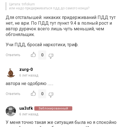
Цитата: trifolium
или надо придерживаться пдд до самого конца?
Для отсталышей: никаких придерживаний ПДД тут
нет, не ври. По ПДД тут пункт 9.4 в полный рост и
автор дурачок всего лишь чуть меньший, чем
обгоняльщик.
Учи ПДД, бросай наркотики, триф.
0
Ответить
zurg-0
6 лет назад
автора не одобряю ……
0
Ответить
ua3sfk
Заблокированный
6 лет назад
У меня точно такая же ситуация была но я спокойно