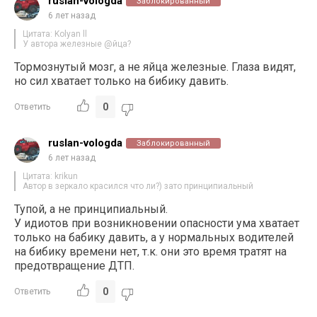
ruslan-vologda
Заблокированный
6 лет назад
Цитата: Kolyan ll
У автора железные @йца?
Тормознутый мозг, а не яйца железные. Глаза видят,
но сил хватает только на бибику давить.
0
Ответить
ruslan-vologda
Заблокированный
6 лет назад
Цитата: krikun
Автор в зеркало красился что ли?) зато принципиальный
Тупой, а не принципиальный.
У идиотов при возникновении опасности ума хватает
только на бабику давить, а у нормальных водителей
на бибику времени нет, т.к. они это время тратят на
предотвращение ДТП.
0
Ответить