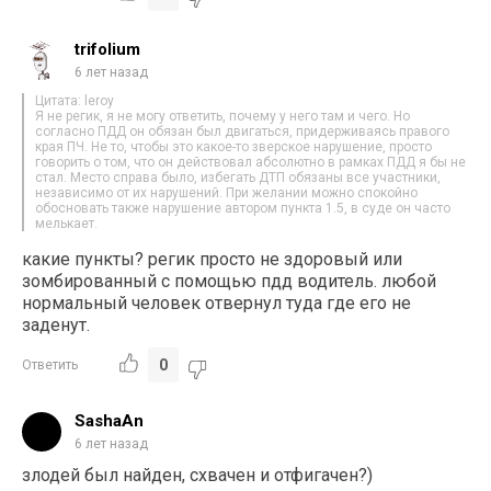
trifolium
6 лет назад
Цитата: leroy
Я не регик, я не могу ответить, почему у него там и чего. Но
согласно ПДД он обязан был двигаться, придерживаясь правого
края ПЧ. Не то, чтобы это какое-то зверское нарушение, просто
говорить о том, что он действовал абсолютно в рамках ПДД я бы не
стал. Место справа было, избегать ДТП обязаны все участники,
независимо от их нарушений. При желании можно спокойно
обосновать также нарушение автором пункта 1.5, в суде он часто
мелькает.
какие пункты? регик просто не здоровый или
зомбированный с помощью пдд водитель. любой
нормальный человек отвернул туда где его не
заденут.
0
Ответить
SashaAn
6 лет назад
злодей был найден, схвачен и отфигачен?)