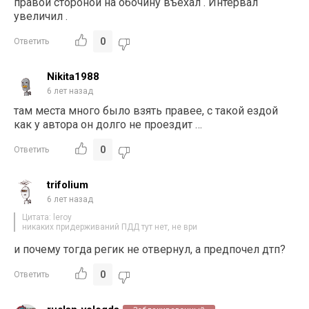
правой стороной на обочину въехал . Интервал
увеличил .
0
Ответить
Nikita1988
6 лет назад
там места много было взять правее, с такой ездой
как у автора он долго не проездит …
0
Ответить
trifolium
6 лет назад
Цитата: leroy
никаких придерживаний ПДД тут нет, не ври
и почему тогда регик не отвернул, а предпочел дтп?
0
Ответить