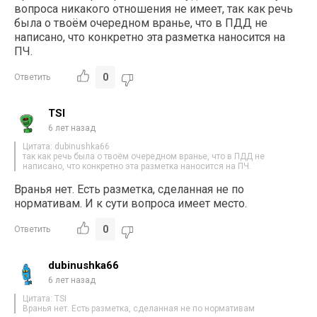
вопроса никакого отношения не имеет, так как речь
была о твоём очередном вранье, что в ПДД не
написано, что конкретно эта разметка наносится на
ПЧ.
0
Ответить
TSI
6 лет назад
Цитата: dubinushka66
так как речь была о твоём очередном вранье, что в ПДД не
написано, что конкретно эта разметка наносится на ПЧ.
Вранья нет. Есть разметка, сделанная не по
нормативам. И к сути вопроса имеет место.
0
Ответить
dubinushka66
6 лет назад
Цитата: TSI
Вранья нет. Есть разметка, сделанная не по нормативам