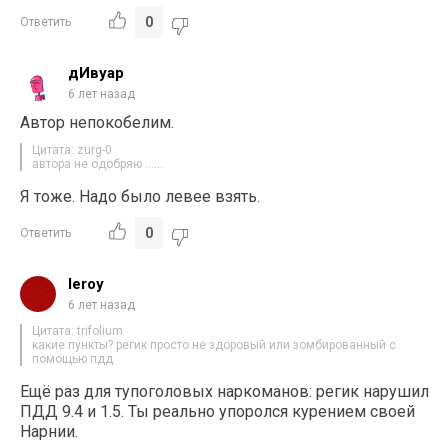
0
Ответить
дИвуар
6 лет назад
Автор непокобелим.
Цитата: zurg-0
автора не одобряю ……
Я тоже. Надо было левее взять.
0
Ответить
leroy
6 лет назад
Цитата: trifolium
какие пункты? регик просто не здоровый или зомбированный с
помощью пдд
Ещё раз для тупоголовых наркоманов: регик нарушил
ПДД 9.4 и 1.5. Ты реально упоролся курением своей
Нарнии.