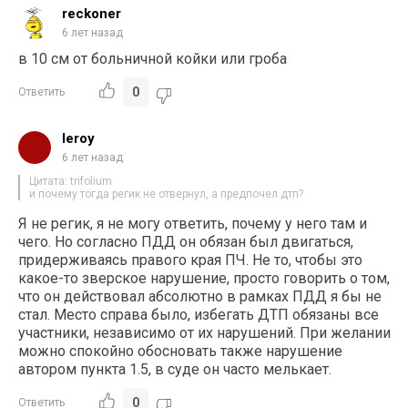
reckoner
6 лет назад
в 10 см от больничной койки или гроба
0
Ответить
leroy
6 лет назад
Цитата: trifolium
и почему тогда регик не отвернул, а предпочел дтп?
Я не регик, я не могу ответить, почему у него там и
чего. Но согласно ПДД он обязан был двигаться,
придерживаясь правого края ПЧ. Не то, чтобы это
какое-то зверское нарушение, просто говорить о том,
что он действовал абсолютно в рамках ПДД я бы не
стал. Место справа было, избегать ДТП обязаны все
участники, независимо от их нарушений. При желании
можно спокойно обосновать также нарушение
автором пункта 1.5, в суде он часто мелькает.
0
Ответить