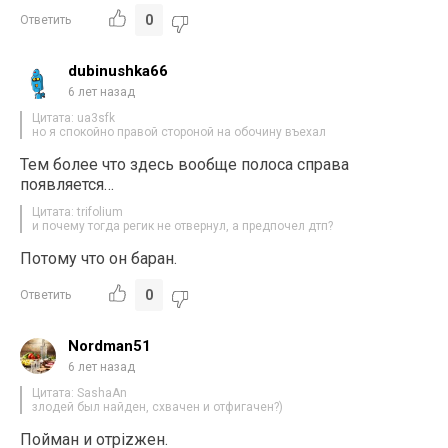
0
Ответить
dubinushka66
6 лет назад
Цитата: ua3sfk
но я спокойно правой стороной на обочину въехал
Тем более что здесь вообще полоса справа
появляется…
Цитата: trifolium
и почему тогда регик не отвернул, а предпочел дтп?
Потому что он баран.
0
Ответить
Nordman51
6 лет назад
Цитата: SashaAn
злодей был найден, схвачен и отфигачен?)
Пойман и отpizжен.