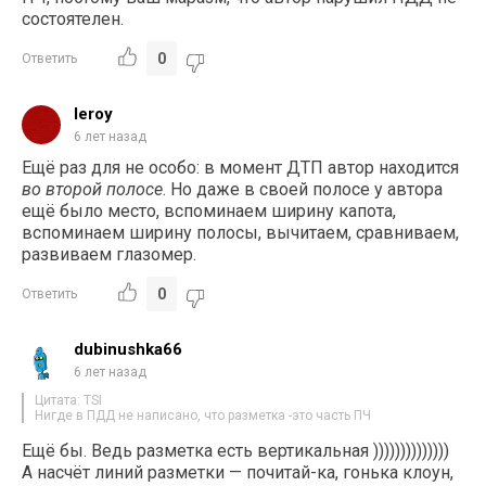
состоятелен.
0
Ответить
leroy
6 лет назад
Ещё раз для не особо: в момент ДТП автор находится
во второй полосе
. Но даже в своей полосе у автора
ещё было место, вспоминаем ширину капота,
вспоминаем ширину полосы, вычитаем, сравниваем,
развиваем глазомер.
0
Ответить
dubinushka66
6 лет назад
Цитата: TSI
Нигде в ПДД не написано, что разметка -это часть ПЧ
Ещё бы. Ведь разметка есть вертикальная ))))))))))))))
А насчёт линий разметки — почитай-ка, гонька клоун,