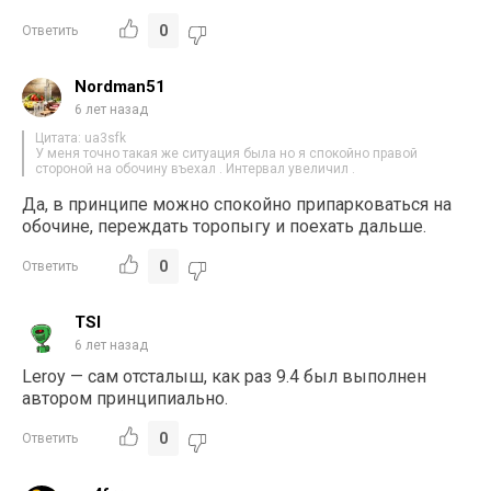
0
Ответить
Nordman51
6 лет назад
Цитата: ua3sfk
У меня точно такая же ситуация была но я спокойно правой
стороной на обочину въехал . Интервал увеличил .
Да, в принципе можно спокойно припарковаться на
обочине, переждать торопыгу и поехать дальше.
0
Ответить
TSI
6 лет назад
Leroy — сам отсталыш, как раз 9.4 был выполнен
автором принципиально.
0
Ответить