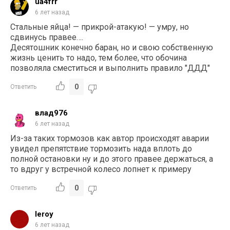
ua4frr
6 лет назад
Стальные яйца! — прикрой-атакую! — умру, но
сдвинусь правее….
Десятошник конечно баран, но и свою собственную
жизнь ценить то надо, тем более, что обочина
позволяла сместиться и выполнить правило "ДДД"
0
Ответить
влад976
6 лет назад
Из-за таких тормозов как автор происходят аварии
увидел препятствие тормозить нада вплоть до
полной остановки ну и до этого правее держаться, а
то вдруг у встречной колесо лопнет к примеру
0
Ответить
leroy
6 лет назад