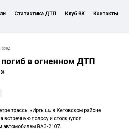
ли
Статистика ДТП
Клуб ВК
Контакты
назад
 погиб в огненном ДТП
ш»
метре трассы «Иртыш» в Кетовском районе
а встречную полосу и столкнулся
ым автомобилем ВАЗ-2107.