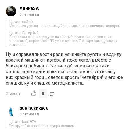
АлинаSA
6 лет назад
Цитата: ua3sfk
Мот летел уже на запрещающий а на машине заканчивал поворот.
Цитата: ЛитерНый
Пересекал стоп-линию,уже на жёлтый. И уже принял решение
"положить", переезжает ПП уже с креном. Т.е. тормозить, даже не
пытался…
Ну и справедливости ради начинайте ругать и водилу
красной машинки, который тоже летел вместе с
байкером добивать "четвёрку", коей всё ж таки
стоило подождать пока все остановятся, хоть час у
них красный гори .. слепошарость "четвёрки" и его же
спешка, ну и спешка мотоциклиста..
0
Ответить
dubinushka66
6 лет назад
Цитата: kaa1979
Тут хруст "не справился с управлением"