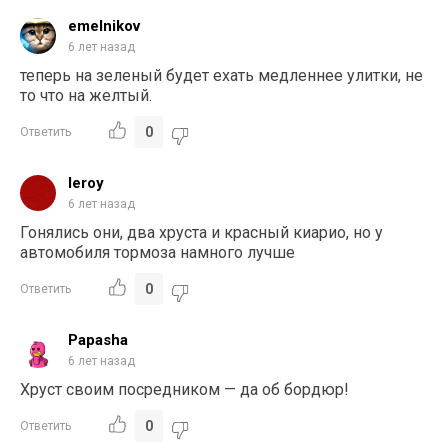
emelnikov
6 лет назад
теперь на зеленый будет ехать медленнее улитки, не
то что на желтый.
0
Ответить
leroy
6 лет назад
Гонялись они, два хруста и красный киарио, но у
автомобиля тормоза намного лучше
0
Ответить
Papasha
6 лет назад
Хруст своим посредником — да об бордюр!
0
Ответить