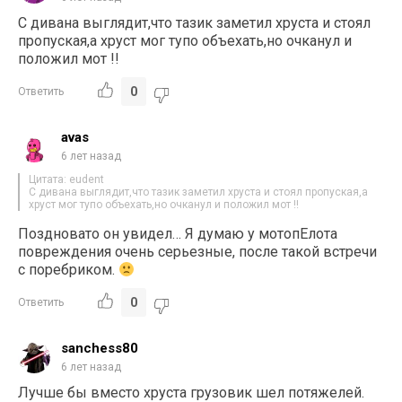
С дивана выглядит,что тазик заметил хруста и стоял
пропуская,а хруст мог тупо объехать,но очканул и
положил мот !!
0
Ответить
avas
6 лет назад
Цитата: eudent
С дивана выглядит,что тазик заметил хруста и стоял пропуская,а
хруст мог тупо объехать,но очканул и положил мот !!
Поздновато он увидел… Я думаю у мотопЕлота
повреждения очень серьезные, после такой встречи
с поребриком.
0
Ответить
sanchess80
6 лет назад
Лучше бы вместо хруста грузовик шел потяжелей.