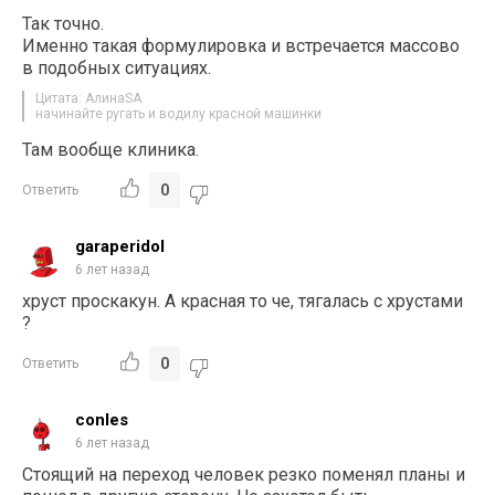
Так точно.
Именно такая формулировка и встречается массово
в подобных ситуациях.
Цитата: АлинаSA
начинайте ругать и водилу красной машинки
Там вообще клиника.
0
Ответить
garaperidol
6 лет назад
хруст проскакун. А красная то че, тягалась с хрустами
?
0
Ответить
conles
6 лет назад
Стоящий на переход человек резко поменял планы и