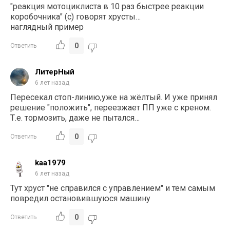
"реакция мотоциклиста в 10 раз быстрее реакции
коробочника" (с) говорят хрусты…
наглядный пример
0
Ответить
ЛитерНый
6 лет назад
Пересекал стоп-линию,уже на жёлтый. И уже принял
решение "положить", переезжает ПП уже с креном.
Т.е. тормозить, даже не пытался…
0
Ответить
kaa1979
6 лет назад
Тут хруст "не справился с управлением" и тем самым
повредил остановившуюся машину
0
Ответить