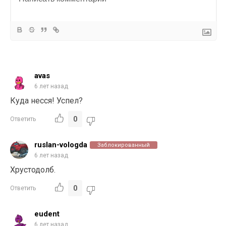
avas
6 лет назад
Куда несся! Успел?
0
Ответить
ruslan-vologda
Заблокированный
6 лет назад
Хрустодолб.
0
Ответить
eudent
6 лет назад