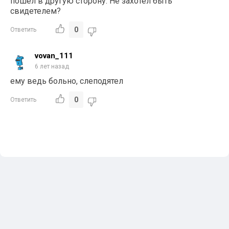
пошел в другую сторону. Не захотел быть
свидетелем?
0
Ответить
vovan_111
6 лет назад
ему ведь больно, слеподятел
0
Ответить