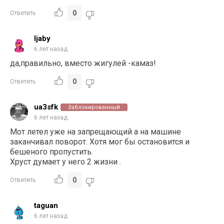
0
Ответить
ljaby
6 лет назад
да,правильно, вместо жигулей -камаз!
0
Ответить
ua3sfk
Заблокированный
6 лет назад
Мот летел уже на запрещающий а на машине
заканчивал поворот. Хотя мог бы остановится и
бешеного пропустить.
Хруст думает у него 2 жизни .
0
Ответить
taguan
6 лет назад