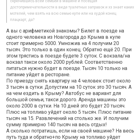
скрючившись всей семьей в машине и посещая
достопримечательности в виде туалетных заправок и хз знает каких
мотелей, чем взять на всю семью купе или на худой конец
плацкарт, да?
А вы с арифметикой знакомы? Билет в поезде на
одного человека из Новгорода до Крыма в купе
стоит примерно 5000. Умножив на 4 получим 20
тысяч. Это только в один конец. Обратно ещё 20. При
этом трястись в поезде будете 3 суток. С вокзала/на
вокзал такси около 2000 рублей. Соответственно
питаться нужно будет в поезде. Тысяч 10 только на
питание уйдет в ресторане.
По приезду снять квартиру на 4 человек стоит около
3 тысяч в сутки. Допустим на 10 суток это 30 тысяч. А
на чем ездить в Крыму? Автобус не вариант для
большой семьи, такси дорого. Аренда машины это
около 2000 в сутки. На 10 дней это будет 20 тысяч.
Плюс на топливо уйдет около 5 тысяч. Плюс питание
тысяч на 15. Развлечений на столько же. И получим
сумму примерно 140 тысяч на весь отдых!
А сколько потратишь, если на своей машине? На весь
путь туда и обратно+по Крыму на топливо уйдет