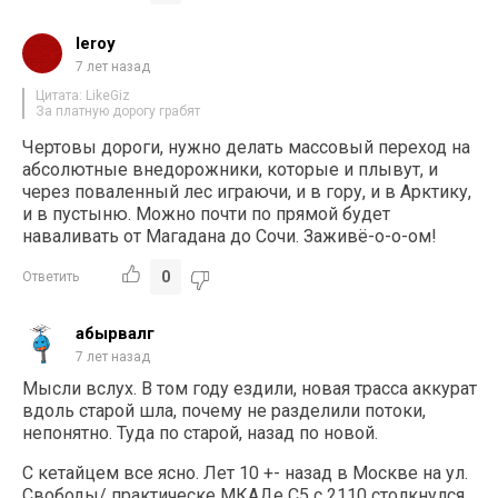
leroy
7 лет назад
Цитата: LikeGiz
За платную дорогу грабят
Чертовы дороги, нужно делать массовый переход на
абсолютные внедорожники, которые и плывут, и
через поваленный лес играючи, и в гору, и в Арктику,
и в пустыню. Можно почти по прямой будет
наваливать от Магадана до Сочи. Заживё-о-о-ом!
0
Ответить
абырвалг
7 лет назад
Мысли вслух. В том году ездили, новая трасса аккурат
вдоль старой шла, почему не разделили потоки,
непонятно. Туда по старой, назад по новой.
С кетайцем все ясно. Лет 10 +- назад в Москве на ул.
Свободы/ практическе МКАДе С5 с 2110 столкнулся.