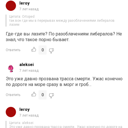
leroy
7 лет назад
Цитата: Ortoped
так вон где мы в перерывах между разоблачениями либералов
лазим
Где-где вы лазите? По разоблачениям либералов? Не
знал, что такое порно бывает.
0
Ответить
aleksei
7 лет назад
Это уже давно прозвана трасса смерти.. Ужас конечно
по дороге на море сразу в морг и гроб…
0
Ответить
leroy
7 лет назад
Цитата: aleksei
Это уже давно прозвана трасса смерти.. Ужас конечно по дороге на