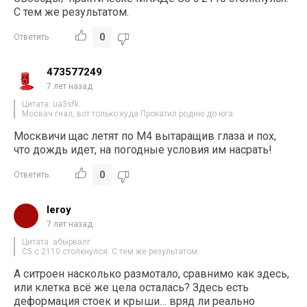
С тем же результатом.
0
Ответить
473577249
7 лет назад
Цитата: ua3sfk
Мосвач гнал, вот только куда.Прокатил родню до юга.
Москвичи щас летят по М4 вытаращив глаза и пох,
что дождь идет, на погодные условия им насрать!
0
Ответить
leroy
7 лет назад
Цитата: абырвалг
С5 с 2110 столкнулся. С тем же результатом.
А ситроен насколько размотало, сравнимо как здесь,
или клетка всё же цела осталась? Здесь есть
деформация стоек и крыши… вряд ли реально