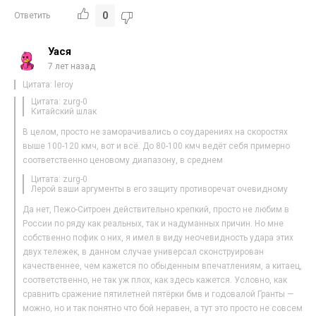
0
Ответить
Уася
7 лет назад
Цитата: leroy
Цитата: zurg-0
Китайский шлак
В целом, просто не заморачивались о соударениях на скоростях
выше 100-120 кмч, вот и всё. До 80-100 кмч ведёт себя примерно
соответственно ценовому диапазону, в среднем
Цитата: zurg-0
Лерой ваши аргументы в его защиту противоречат очевидному
Да нет, Пежо-Ситроен действительно крепкий, просто не любим в
России по ряду как реальных, так и надуманных причин. Но мне
собственно пофик о них, я имел в виду неочевидность удара этих
двух тележек, в данном случае универсал сконструирован
качественнее, чем кажется по обыденным впечатлениям, а китаец,
соответственно, не так уж плох, как здесь кажется. Условно, как
сравнить сражение пятилетней пятёрки бмв и годовалой Гранты —
можно, но и так понятно что бой неравен, а тут это просто не совсем