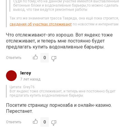
Судя по тому,что на данном участке имеются выставленные
бетонные блоки и водоналивные барьеры,то можно сделать
вывод, что там ведутся ремонтные работы
Так это же знаменитая трасса Таврида, она ещё пока строится,
сведения об участках отслеживают
по новостям и интернетам
Что отслеживают-это хорошо. Вот яндекс тоже
отслеживает, и теперь мне постоянно будет
предлагать купить водоналивные барьеры.
0
Ответить
leroy
7 лет назад
Цитата: Grey76
Вот яндекс тоже отслеживает, и теперь мне постоянно будет
предлагать купить водоналивные барьеры.
Посетите страницу порнохаба и онлайн-казино.
Перестанет.
0
Ответить