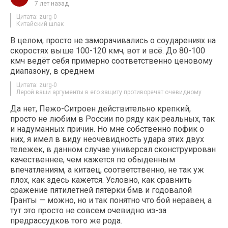
7 лет назад
Цитата: zurg-0
Китайский шлак
В целом, просто не заморачивались о соударениях на
скоростях выше 100-120 кмч, вот и всё. До 80-100
кмч ведёт себя примерно соответственно ценовому
диапазону, в среднем
Цитата: zurg-0
Лерой ваши аргументы в его защиту противоречат очевидному
Да нет, Пежо-Ситроен действительно крепкий,
просто не любим в России по ряду как реальных, так
и надуманных причин. Но мне собственно пофик о
них, я имел в виду неочевидность удара этих двух
тележек, в данном случае универсал сконструирован
качественнее, чем кажется по обыденным
впечатлениям, а китаец, соответственно, не так уж
плох, как здесь кажется. Условно, как сравнить
сражение пятилетней пятёрки бмв и годовалой
Гранты — можно, но и так понятно что бой неравен, а
тут это просто не совсем очевидно из-за
предрассудков того же рода.