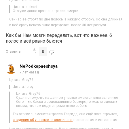
Цитата: aleksei
Это уже давно прозвана трасса смерти..
Сейчас её строят по две полосы в каждую сторону. Но она длинная
и всё сразу невозможно переделать после 30 лет разрухи.
Как бы Нам мозги переделать, вот что важнее. 6
полос и всё равно бьются
0
Ответить
NePodkopaeshsya
7 лет назад
Цитата: Grey76
Цитата: leroy
Цитата: Grey76
Судя по тому,что на данном участке имеются выставленные
бетонные блоки и водоналивные барьеры,то можно сделать
вывод, что там ведутся ремонтные работы
Так это же знаменитая трасса Таврида, она ещё пока строится,
сведения об участках отслеживают
по новостям и интернетам
Что отслеживают-это хорошо. Вот яндекс тоже отслеживает, и