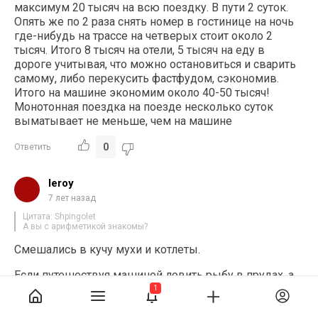
максимум 20 тысяч на всю поездку. В пути 2 суток.
Опять же по 2 раза снять номер в гостинице на ночь
где-нибудь на трассе на четверых стоит около 2
тысяч. Итого 8 тысяч на отели, 5 тысяч на еду в
дороге учитывая, что можно остановиться и сварить
самому, либо перекусить фастфудом, сэкономив.
Итого на машине экономим около 40-50 тысяч!
Монотонная поездка на поезде несколько суток
выматывает не меньше, чем на машине
0
Ответить
leroy
7 лет назад
Цитата: Shpingolet
А вы с арифметикой знакомы?
Смешались в кучу мухи и котлеты.
Если путешествуя машиной ловить рыбу в прудах, а
спать на скамейке в парке, можно ещё пятнашку
1
сэкономить на этих спиногрызах. А вот путешествие
поездом обязательно вызовет позывы к икре и