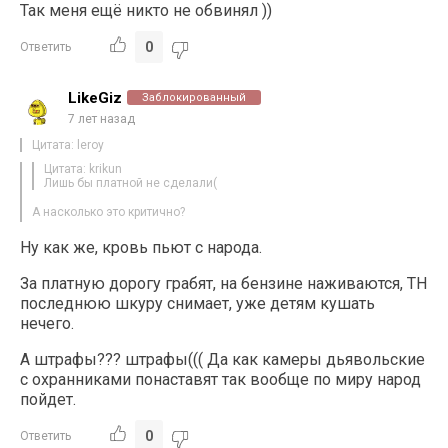
Так меня ещё никто не обвинял ))
0
Ответить
LikeGiz
Заблокированный
7 лет назад
Цитата: leroy
Цитата: krikun
Лишь бы платной не сделали(
А насколько это критично?
Ну как же, кровь пьют с народа.
За платную дорогу грабят, на бензине наживаются, ТН
последнюю шкуру снимает, уже детям кушать
нечего.
А штрафы??? штрафы((( Да как камеры дьявольские
с охранниками понаставят так вообще по миру народ
пойдет.
0
Ответить