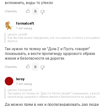
вспомнить, воды то утекло
0
Ответить
formatceft
7 лет назад
Цитата: ua3sfk
Как бы Нам мозги переделать, вот что важнее. 6 полос и всё равно
бьются
Так нужно по телеку не "Дом 2 и Пусть говорят"
показывать, а вести пропаганду здорового образа
жизни и безопасности на дорогах.
0
Ответить
leroy
7 лет назад
Цитата: formatceft
Так нужно по телеку не "Дом 2 и Пусть говорят" показывать, а вести
пропаганду здорового образа жизни и безопасности на дорогах.
Да можно прям в них и пропагандировать, раз люди