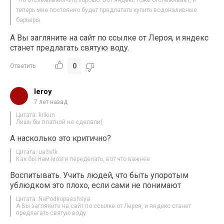
теперь мне постоянно будет предлагать купить водоналивные
барьеры.
А Вы загляните на сайт по ссылке от Лероя, и яндекс
станет предлагать святую воду.
0
Ответить
leroy
7 лет назад
Цитата: krikun
Лишь бы платной не сделали(
А насколько это критично?
Цитата: ua3sfk
Как бы Нам мозги переделать, вот что важнее
Воспитывать. Учить людей, что быть упоротым
ублюдком это плохо, если сами не понимают
Цитата: NePodkopaeshsya
А Вы загляните на сайт по ссылке от Лероя, и яндекс станет
предлагать святую воду.