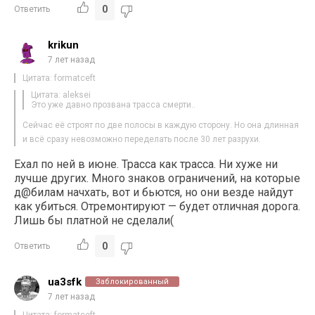
0
Ответить
krikun
7 лет назад
Цитата: formatceft
Цитата: aleksei
Это уже давно прозвана трасса смерти..
Сейчас её строят по две полосы в каждую сторону. Но она длинная
и всё сразу невозможно переделать после 30 лет разрухи.
Ехал по ней в июне. Трасса как трасса. Ни хуже ни
лучше других. Много знаков ограничений, на которые
д@билам начхать, вот и бьются, но они везде найдут
как убиться. Отремонтируют — будет отличная дорога.
Лишь бы платной не сделали(
0
Ответить
ua3sfk
Заблокированный
7 лет назад
Цитата: formatceft