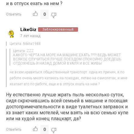
и в отпуск ехать на нем ?
0
Ответить
LikeGiz
Заблокированный
7 лет назад
Цитата: Nikita1988
Цитата: ZZZ
КАКОГО ЧЕРТА НА МОРЕ НА МАШИНЕ ЕХАТЬ ???? ВЕДЬ МОЖЕТ
ВСЯКОЕ СЛУЧИТЬСЯ ЛУЧШЕ ПОЕЗДОМ СПОКОЙНО ДОЕДЕШЬ
ОТДОХНЕШЬ И НАЗАД ДОМОЙ ВУАЛЯ И ВСЕ ЖИВЫ
не всем нравиться общественный транспорт. одна из причин, я по
работе очень много катаюсь на поездах, летаю на самолетах, и мне
хватает его по работе, еще и в отпуск ехать на нем ?
Ну естественно лучше жрать пыль несколько суток,
сидя скрючившись всей семьей в машине и посещая
достопримечательности в виде туалетных заправок и
хз знает каких мотелей, чем взять на всю семью купе
или на худой конец плацкарт, да?
0
Ответить