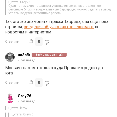
Цитата: Grey76
Судя по тому,что на данном участке имеются выставленные
бетонные блоки и водоналивные барьеры,то можно сделать вывод,
что там ведутся ремонтные работы
Так это же знаменитая трасса Таврида, она ещё пока
строится,
сведения об участках отслеживают
по
новостям и интернетам
0
Ответить
ua3sfk
Заблокированный
7 лет назад
Мосвач гнал, вот только куда.Прокатил родню до
юга.
0
Ответить
Grey76
7 лет назад
Цитата: leroy
Цитата: Grey76