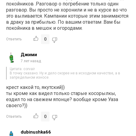
покойников .Разговор о погребение только один
разговор. Вы просто не хоронили и не в курсе во что
это выливается. Кампании которые этим занимаются
в драку за прибылью. По вашим ответам .Вам бы
покойника в мешок и огородами.
0
Ответить
Джими
7 лет назад
Цитата: corvair
В точку сказано. Ну и дело скорее не в исходном качестве, а в
запредельном износе.
крест какой то, якутский))
ты кроме как видел только старые косорылкы,
ездил то на свежем японце? вообще кроме Уаза
своего?))
0
Ответить
dubinushka66