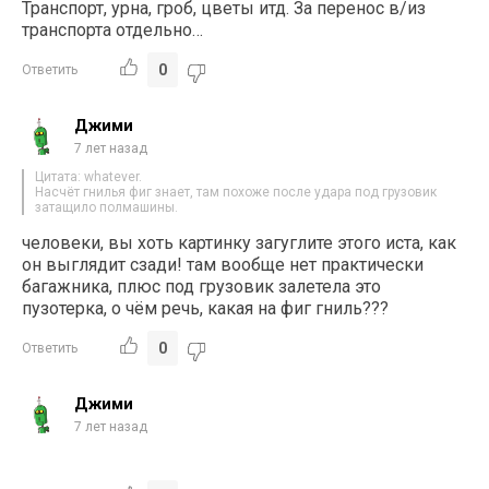
Транспорт, урна, гроб, цветы итд. За перенос в/из
транспорта отдельно…
0
Ответить
Джими
7 лет назад
Цитата: whatever.
Насчёт гнилья фиг знает, там похоже после удара под грузовик
затащило полмашины.
человеки, вы хоть картинку загуглите этого иста, как
он выглядит сзади! там вообще нет практически
багажника, плюс под грузовик залетела это
пузотерка, о чём речь, какая на фиг гниль???
0
Ответить
Джими
7 лет назад