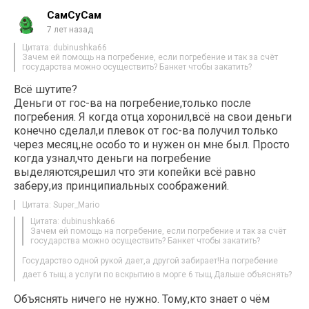
СамСуСам
7 лет назад
Цитата: dubinushka66
Зачем ей помощь на погребение, если погребение и так за счёт
государства можно осуществить? Банкет чтобы закатить?
Всё шутите?
Деньги от гос-ва на погребение,только после
погребения. Я когда отца хоронил,всё на свои деньги
конечно сделал,и плевок от гос-ва получил только
через месяц,не особо то и нужен он мне был. Просто
когда узнал,что деньги на погребение
выделяются,решил что эти копейки всё равно
заберу,из принципиальных соображений.
Цитата: Super_Mario
Цитата: dubinushka66
Зачем ей помощь на погребение, если погребение и так за счёт
государства можно осуществить? Банкет чтобы закатить?
Государство одной рукой дает,а другой забирает!На погребение
дает 6 тыщ.а услуги по вскрытию в морге 6 тыщ.Дальше объяснять?
Объяснять ничего не нужно. Тому,кто знает о чём