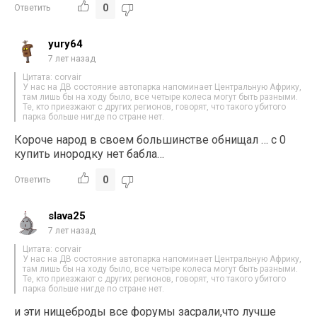
0
Ответить
yury64
7 лет назад
Цитата: corvair
У нас на ДВ состояние автопарка напоминает Центральную Африку,
там лишь бы на ходу было, все четыре колеса могут быть разными.
Те, кто приезжают с других регионов, говорят, что такого убитого
парка больше нигде по стране нет.
Короче народ в своем большинстве обнищал … с 0
купить инородку нет бабла…
0
Ответить
slava25
7 лет назад
Цитата: corvair
У нас на ДВ состояние автопарка напоминает Центральную Африку,
там лишь бы на ходу было, все четыре колеса могут быть разными.
Те, кто приезжают с других регионов, говорят, что такого убитого
парка больше нигде по стране нет.
и эти нищеброды все форумы засрали,что лучше