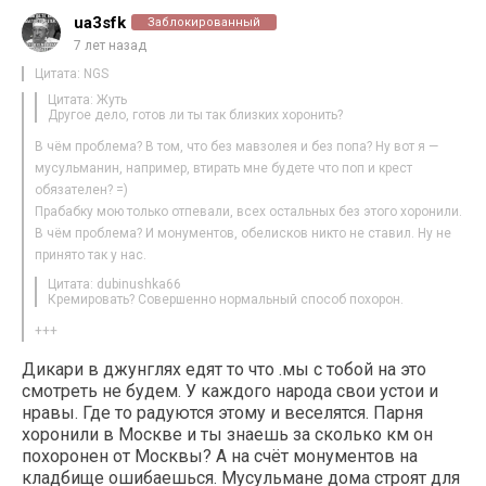
ua3sfk
Заблокированный
7 лет назад
Цитата: NGS
Цитата: Жуть
Другое дело, готов ли ты так близких хоронить?
В чём проблема? В том, что без мавзолея и без попа? Ну вот я —
мусульманин, например, втирать мне будете что поп и крест
обязателен? =)
Прабабку мою только отпевали, всех остальных без этого хоронили.
В чём проблема? И монументов, обелисков никто не ставил. Ну не
принято так у нас.
Цитата: dubinushka66
Кремировать? Совершенно нормальный способ похорон.
+++
Дикари в джунглях едят то что .мы с тобой на это
смотреть не будем. У каждого народа свои устои и
нравы. Где то радуются этому и веселятся. Парня
хоронили в Москве и ты знаешь за сколько км он
похоронен от Москвы? А на счёт монументов на
кладбище ошибаешься. Мусульмане дома строят для