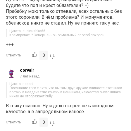
будете что поп и крест обязателен? =)
Прабабку мою только отпевали, всех остальных без
этого хоронили. В чём проблема? И монументов,
обелисков никто не ставил. Ну не принято так у нас.
Цитата: dubinushka66
Кремировать? Совершенно нормальный способ похорон.
+++
0
Ответить
corvair
7 лет назад
Цитата: neapol
Осознание того факта, что вы там друг дружке сливаете этот шлак
по таким неадекватно конским ценникам, какчество оного шлака
никак не отображает bully
В точку сказано. Ну и дело скорее не в исходном
качестве, а в запредельном износе.
0
Ответить