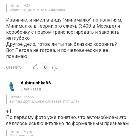
Цитата: NGS
Извините, но это не минималка
Извиняю, я имел в виду "минималку" по понятиям.
Минималка в теории это сжечь (3400 в Москве) и
коробочку с прахом транспортировать и закопать
неглубоко.
Другое дело, готов ли ты так близких хоронить?
Вот Пегова не готова, и по-человечески я ее
понимаю.
0
Ответить
dubinushka66
7 лет назад
Цитата: neapol
вы там друг дружке сливаете этот шлак
+1
По первому фото уже понятно, что автомобилем это
являлось исключительно по формальным признакам.
Цитата: Жуть
Попу заплати