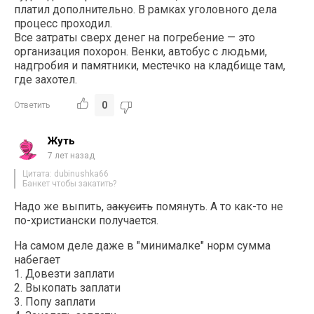
платил дополнительно. В рамках уголовного дела
процесс проходил.
Все затраты сверх денег на погребение — это
организация похорон. Венки, автобус с людьми,
надгробия и памятники, местечко на кладбище там,
где захотел.
0
Ответить
Жуть
7 лет назад
Цитата: dubinushka66
Банкет чтобы закатить?
Надо же выпить,
закусить
помянуть. А то как-то не
по-христиански получается.
На самом деле даже в "минималке" норм сумма
набегает
1. Довезти заплати
2. Выкопать заплати
3. Попу заплати