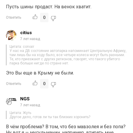
Пусть шины продаст. На венок хватит.
0
Ответить
citius
7 лет назад
Цитата: corvair
У нас на ДВ состояние автопарка напоминает Центральную Африку,
там лишь бы на ходу было, все четыре колеса могут быть разными.
Те, кто приезжают с других регионов, говорят, что такого убитого
парка больше нигде по стране нет.
Это Вы еще в Крыму не были.
0
Ответить
NGS
7 лет назад
Цитата: Жуть
Другое дело, готов ли ты так близких хоронить?
В чём проблема? В том, что без мавзолея и без попа?
Ну вот я — мусульманин, например, втирать мне