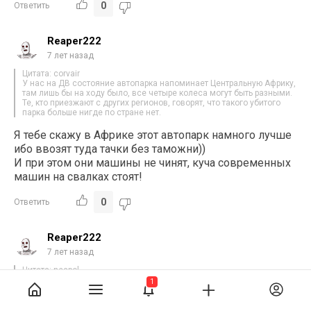
0
Ответить
Reaper222
7 лет назад
Цитата: corvair
У нас на ДВ состояние автопарка напоминает Центральную Африку,
там лишь бы на ходу было, все четыре колеса могут быть разными.
Те, кто приезжают с других регионов, говорят, что такого убитого
парка больше нигде по стране нет.
Я тебе скажу в Африке этот автопарк намного лучше
ибо ввозят туда тачки без таможни))
И при этом они машины не чинят, куча современных
машин на свалках стоят!
0
Ответить
Reaper222
7 лет назад
Цитата: neapol
1
Цитата: krutsss
посмотри цены на косорылки и пасть свою сразу прикроешь