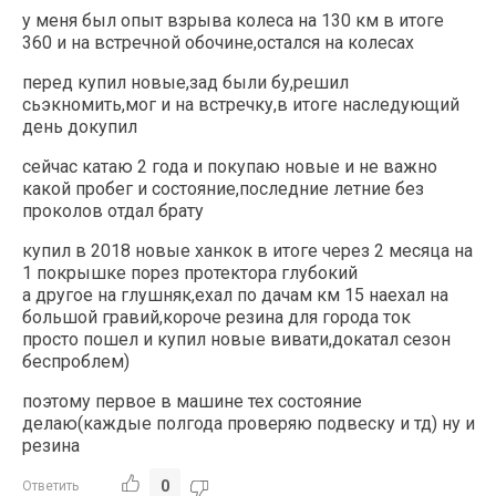
у меня был опыт взрыва колеса на 130 км в итоге
360 и на встречной обочине,остался на колесах
перед купил новые,зад были бу,решил
сьэкномить,мог и на встречку,в итоге наследующий
день докупил
сейчас катаю 2 года и покупаю новые и не важно
какой пробег и состояние,последние летние без
проколов отдал брату
купил в 2018 новые ханкок в итоге через 2 месяца на
1 покрышке порез протектора глубокий
а другое на глушняк,ехал по дачам км 15 наехал на
большой гравий,короче резина для города ток
просто пошел и купил новые вивати,докатал сезон
беспроблем)
поэтому первое в машине тех состояние
делаю(каждые полгода проверяю подвеску и тд) ну и
резина
0
Ответить