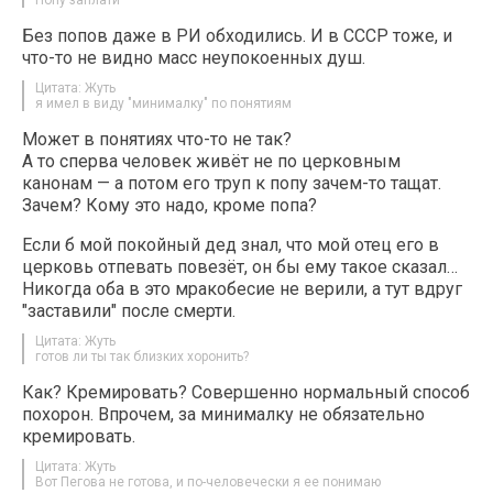
Без попов даже в РИ обходились. И в СССР тоже, и
что-то не видно масс неупокоенных душ.
Цитата: Жуть
я имел в виду "минималку" по понятиям
Может в понятиях что-то не так?
А то сперва человек живёт не по церковным
канонам — а потом его труп к попу зачем-то тащат.
Зачем? Кому это надо, кроме попа?
Если б мой покойный дед знал, что мой отец его в
церковь отпевать повезёт, он бы ему такое сказал…
Никогда оба в это мракобесие не верили, а тут вдруг
"заставили" после смерти.
Цитата: Жуть
готов ли ты так близких хоронить?
Как? Кремировать? Совершенно нормальный способ
похорон. Впрочем, за минималку не обязательно
кремировать.
Цитата: Жуть
Вот Пегова не готова, и по-человечески я ее понимаю