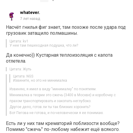
whatever.
7 лет назад
Насчёт гнилья фиг знает, там похоже после удара
под
грузовик затащило полмашины.
Цитата: kv1
У нее там пешеходная подушка, что ли?
Да конечно)) Кустарная теплоизоляция с капота
отлетела.
Цитата: Жуть
Цитата: NGS
Извините, но это не минималка
Извиняю, я имел в виду "минималку" по понятиям.
Минималка в теории это сжечь (3400 в Москве) и коробочку с
прахом транспортировать и закопать неглубоко.
Другое дело, готов ли ты так близких хоронить?
Вот Пегова не готова, и по-человечески я ее понимаю.
Есть ли у них там крематорий поблизости вообще?
Помимо "сжечь" по-любому набежит ещё всякого.