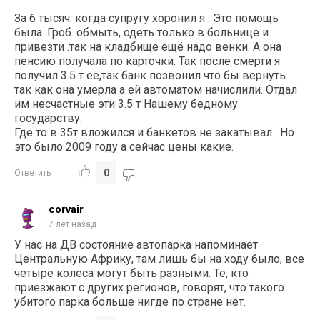
За 6 тысяч. когда супругу хоронил я . Это помощь
была .Гроб. обмыть, одеть только в больнице и
привезти .так на кладбище ещё надо венки. А она
пенсию получала по карточки. Так после смерти я
получил 3.5 т её,так банк позвонил что бы вернуть.
так как она умерла а ей автоматом начислили. Отдал
им несчастные эти 3.5 т Нашему бедному
государству.
Где то в 35т вложился и банкетов не закатывал . Но
это было 2009 году а сейчас цены какие.
0
Ответить
corvair
7 лет назад
У нас на ДВ состояние автопарка напоминает
Центральную Африку, там лишь бы на ходу было, все
четыре колеса могут быть разными. Те, кто
приезжают с других регионов, говорят, что такого
убитого парка больше нигде по стране нет.