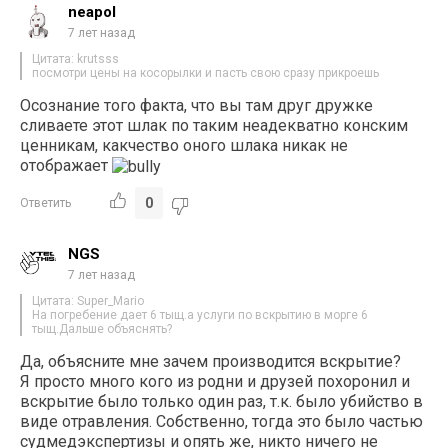
neapol
7 лет назад
Цитата: krutsss
посмотри цены на косорылки и пасть свою сразу прикроешь
Осознание того факта, что вы там друг дружке
сливаете этот шлак по таким неадекватно конским
ценникам, какчество оного шлака никак не
отображает
0
Ответить
NGS
7 лет назад
Цитата: Super_Mario
На погребение дает 6 тыщ.а услуги по вскрытию в морге 6
тыщ.Дальше объяснять?
Да, объясните мне зачем производится вскрытие?
Я просто много кого из родни и друзей похоронил и
вскрытие было только один раз, т.к. было убийство в
виде отравления. Собственно, тогда это было частью
судмедэкспертизы и опять же, никто ничего не