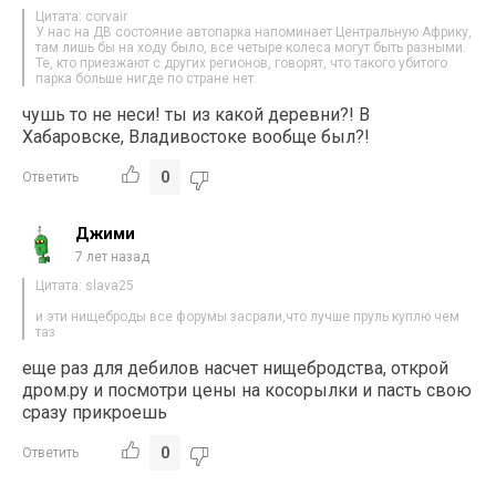
Цитата: corvair
У нас на ДВ состояние автопарка напоминает Центральную Африку,
там лишь бы на ходу было, все четыре колеса могут быть разными.
Те, кто приезжают с других регионов, говорят, что такого убитого
парка больше нигде по стране нет.
чушь то не неси! ты из какой деревни?! В
Хабаровске, Владивостоке вообще был?!
0
Ответить
Джими
7 лет назад
Цитата: slava25
и эти нищеброды все форумы засрали,что лучше пруль куплю чем
таз
еще раз для дебилов насчет нищебродства, открой
дром.ру и посмотри цены на косорылки и пасть свою
сразу прикроешь
0
Ответить