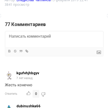
3841 просмотр
77 Комментариев
kgufvhjhbgyv
7 лет назад
Жесть конечно
0
Ответить
dubinushka66