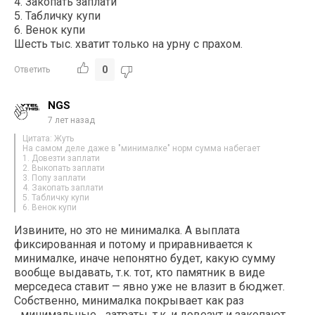
4. Закопать заплати
5. Табличку купи
6. Венок купи
Шесть тыс. хватит только на урну с прахом.
0
Ответить
NGS
7 лет назад
Цитата: Жуть
На самом деле даже в "минималке" норм сумма набегает
1. Довезти заплати
2. Выкопать заплати
3. Попу заплати
4. Закопать заплати
5. Табличку купи
6. Венок купи
Извините, но это не минималка. А выплата
фиксированная и потому и приравнивается к
минималке, иначе непонятно будет, какую сумму
вообще выдавать, т.к. тот, кто памятник в виде
мерседеса ставит — явно уже не влазит в бюджет.
Собственно, минималка покрывает как раз
_минимальные_ затраты, т.к. и довезут и закопают