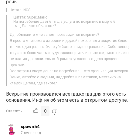
речь.
Цитата: NGS
Цитата: Super_Mario
На погребение дает 6 тыщ.а услуги по вскрытию в морге 6
тыщ.Дальше объяснять?
Да, объясните мне зачем производится вскрытие?
Я просто много кого из родни и друзей похоронил и вскрытие было
только один раз, т.к. было убийство в виде отравления. Собственно,
тогда это было частью судмедэкспертизы и опять же, никто ничего
не платил дополнительно. В рамках уголовного дела процесс
проходил.
Все затраты сверх денег на погребение — это организация похорон.
Венки, автобус с людьми, надгробия и памятники, местечко на
кладбище там, где захотел.
Вскрытие производится всегда,когда для этого есть
основания. Инф-ия об этом есть в открытом доступе.
0
Ответить
spawn54
7 лет назад