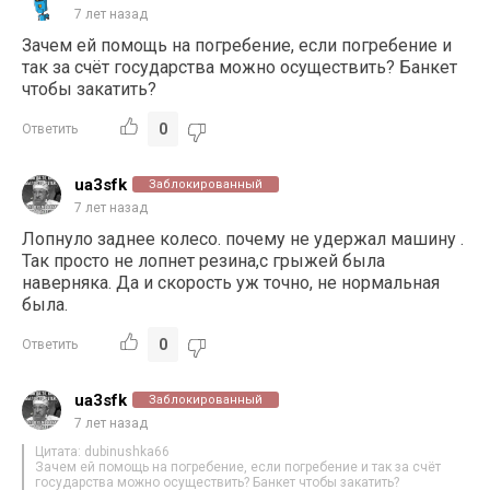
7 лет назад
Зачем ей помощь на погребение, если погребение и
так за счёт государства можно осуществить? Банкет
чтобы закатить?
0
Ответить
ua3sfk
Заблокированный
7 лет назад
Лопнуло заднее колесо. почему не удержал машину .
Так просто не лопнет резина,с грыжей была
наверняка. Да и скорость уж точно, не нормальная
была.
0
Ответить
ua3sfk
Заблокированный
7 лет назад
Цитата: dubinushka66
Зачем ей помощь на погребение, если погребение и так за счёт
государства можно осуществить? Банкет чтобы закатить?