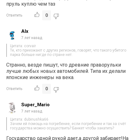
пруль куплю чем таз
0
Ответить
Alx
7 лет назад
Цитата: corvair
Те, кто приезжают с других регионов, говорят, что такого убитого
парка больше нигде по стране нет.
Странно, везде пишут, что древние праворульки
лучше любых новых автомобилей. Типа их делали
японские инженеры на века.
0
Ответить
Super_Mario
7 лет назад
Цитата: dubinushka66
Зачем ей помощь на погребение, если погребение и так за счёт
государства можно осуществить? Банкет чтобы закатить?
Государство одной рукой дает,а другой забирает!На