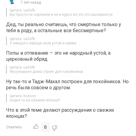
7 лет назад
Цитата: ua3sfk
Вы просто не хоронили и не в курсе во что это выливается
Дед, ты реально считаешь, что смертные только у
тебя в роду, а остальные все бессмертные?
Цитата: ua3sfk
У каждого народа свои устои и нравы
Попы и отпевание — это не народный устой, а
церковный обряд.
Цитата: ua3sfk
Мусульмане дома строят для покойников
Ну так-то и Тадж-Махал построен для покойников. Но
речь была совсем о другом.
Цитата: krutsss
ездил то на свежем японце?
Что в этой теме делают рассуждения о свежих
японцах?
0
Ответить