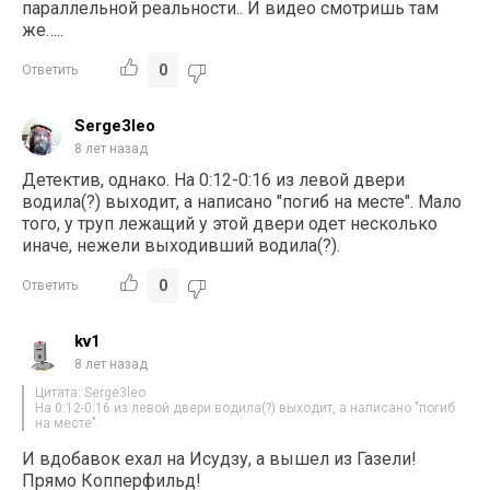
параллельной реальности.. И видео смотришь там
же…..
0
Ответить
Serge3leo
8 лет назад
Детектив, однако. На 0:12-0:16 из левой двери
водила(?) выходит, а написано "погиб на месте". Мало
того, у труп лежащий у этой двери одет несколько
иначе, нежели выходивший водила(?).
0
Ответить
kv1
8 лет назад
Цитата: Serge3leo
На 0:12-0:16 из левой двери водила(?) выходит, а написано "погиб
на месте".
И вдобавок ехал на Исудзу, а вышел из Газели!
Прямо Копперфильд!