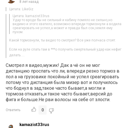
8 лет назад
Цитата: LikeGiz
Цитата: kamazist33rus
Удар то вроде бы не сильный и кабину помяло не сильно,но
видимо и этого хватило, возможно впереди тормознули а водила
среагировать не успел,а может и правда был сон,земля ему
пухом.
Какой тормознули, ты видео то смотрел? Все уже полчаса стоят.
Если на руле спать там в ***о получить смертельный удар как нефиг
делать…..
Смотрел я видео,мужик! Дак а чё он не мог
дистанцию проспать что ли, впереди резко тормоз в
пол а на грузовике покойный не успел среагировать
потому что дистанция была мизер вот и получилось
что боднул в зад,такое часто бывает,а могли и
тормоза отказать,и такое часто бывает,версий до
фига и больше.Не рви волосы на себе от злости.
0
Ответить
kamazist33rus