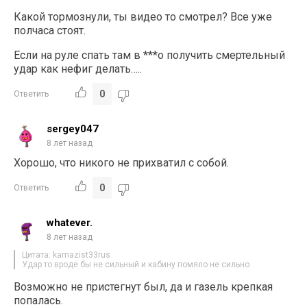
Какой тормознули, ты видео то смотрел? Все уже
полчаса стоят.
Если на руле спать там в ***о получить смертельный
удар как нефиг делать…..
0
Ответить
sergey047
8 лет назад
Хорошо, что никого не прихватил с собой.
0
Ответить
whatever.
8 лет назад
Цитата: kamazist33rus
Удар то вроде бы не сильный и кабину помяло не сильно
Возможно не пристегнут был, да и газель крепкая
попалась.