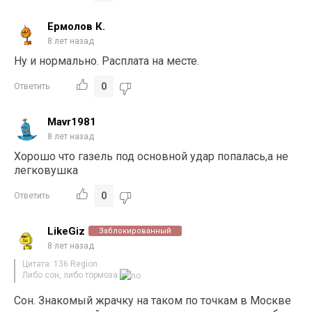
Ермолов К.
8 лет назад
Ну и нормально. Расплата на месте.
0
Ответить
Mavr1981
8 лет назад
Хорошо что газель под основной удар попалась,а не
легковушка
0
Ответить
LikeGiz
Заблокированный
8 лет назад
Цитата: 136 Region
Либо сон, либо тормоза
Сон. Знакомый жрачку на таком по точкам в Москве