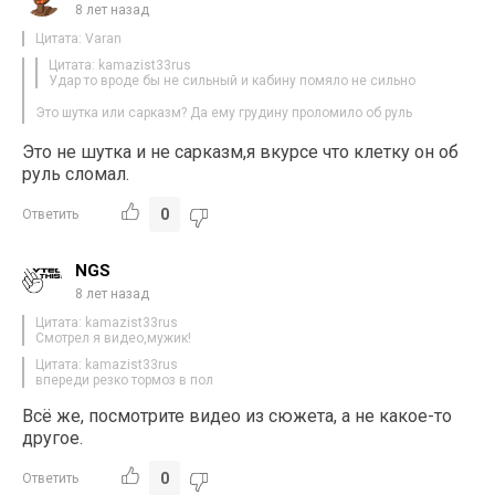
8 лет назад
Цитата: Varan
Цитата: kamazist33rus
Удар то вроде бы не сильный и кабину помяло не сильно
Это шутка или сарказм? Да ему грудину проломило об руль
Это не шутка и не сарказм,я вкурсе что клетку он об
руль сломал.
0
Ответить
NGS
8 лет назад
Цитата: kamazist33rus
Смотрел я видео,мужик!
Цитата: kamazist33rus
впереди резко тормоз в пол
Всё же, посмотрите видео из сюжета, а не какое-то
другое.
0
Ответить