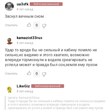
ua3sfk
Заблокированный
8 лет назад
Заснул вечным сном .
0
Ответить
kamazist33rus
8 лет назад
Удар то вроде бы не сильный и кабину помяло не
сильно,но видимо и этого хватило, возможно
впереди тормознули а водила среагировать не
успел,а может и правда был сон,земля ему пухом.
0
Ответить
LikeGiz
Заблокированный
8 лет назад
Цитата: kamazist33rus
Удар то вроде бы не сильный и кабину помяло не сильно,но видимо
и этого хватило, возможно впереди тормознули а водила
среагировать не успел,а может и правда был сон,земля ему пухом.