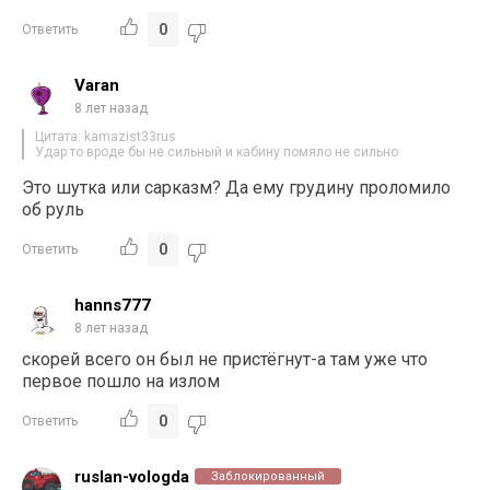
0
Ответить
Varan
8 лет назад
Цитата: kamazist33rus
Удар то вроде бы не сильный и кабину помяло не сильно
Это шутка или сарказм? Да ему грудину проломило
об руль
0
Ответить
hanns777
8 лет назад
скорей всего он был не пристёгнут-а там уже что
первое пошло на излом
0
Ответить
ruslan-vologda
Заблокированный