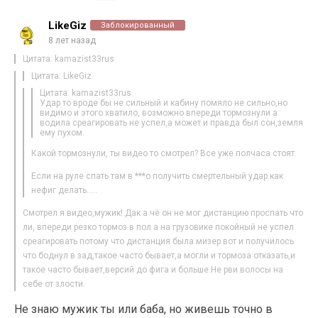
LikeGiz
Заблокированный
8 лет назад
Цитата: kamazist33rus
Цитата: LikeGiz
Цитата: kamazist33rus
Удар то вроде бы не сильный и кабину помяло не сильно,но
видимо и этого хватило, возможно впереди тормознули а
водила среагировать не успел,а может и правда был сон,земля
ему пухом.
Какой тормознули, ты видео то смотрел? Все уже полчаса стоят.
Если на руле спать там в ***о получить смертельный удар как
нефиг делать…..
Смотрел я видео,мужик! Дак а чё он не мог дистанцию проспать что
ли, впереди резко тормоз в пол а на грузовике покойный не успел
среагировать потому что дистанция была мизер вот и получилось
что боднул в зад,такое часто бывает,а могли и тормоза отказать,и
такое часто бывает,версий до фига и больше.Не рви волосы на
себе от злости.
Не знаю мужик ты или баба, но живешь точно в