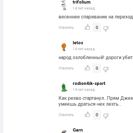
trifolium
14 лет назад
весеннее спаривание на переход
0
Ответить
letos
14 лет назад
народ озлобленный! дороги уби
0
Ответить
rodion4ik-sport
14 лет назад
Как резво стартанул…Прям Джек
умеешь драться-нех лезть…
0
Ответить
Garn