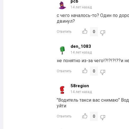
pcb
14 лет назад
c чего началось-то? Один по дор
двинул?
0
Ответить
den_1083
14 лет назад
не понятно из-за чего!?!?!?!??и не
0
Ответить
58region
14 лет назад
"Водитель такси вас снимаю" Вод
уйти
0
Ответить