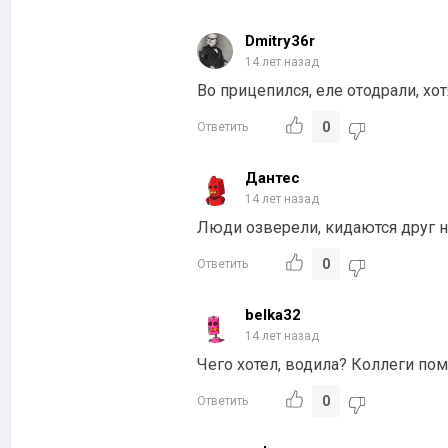
Dmitry36r
14 лет назад
Во прицепился, еле отодрали, хо
0
Ответить
Дантес
14 лет назад
Люди озверели, кидаются друг на
0
Ответить
belka32
14 лет назад
Чего хотел, водила? Коллеги пом
0
Ответить