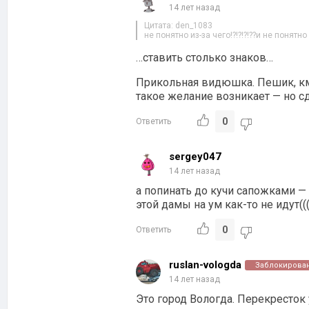
14 лет назад
Цитата: den_1083
не понятно из-за чего!?!?!?!??и не понятно за
…ставить столько знаков…
Прикольная видюшка. Пешик, кмк
такое желание возникает — но с
0
Ответить
sergey047
14 лет назад
а попинать до кучи сапожками — э
этой дамы на ум как-то не идут(((
0
Ответить
ruslan-vologda
Заблокирова
14 лет назад
Это город Вологда. Перекресток