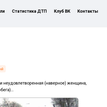
ли
Статистика ДТП
Клуб ВК
Контакты
ий
, и неудовлетворенная (наверное) женщина,
збега)…