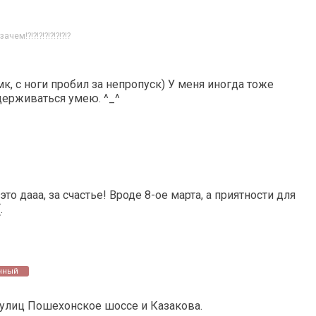
чем!?!?!?!?!?!?!?!?
, с ноги пробил за непропуск) У меня иногда тоже
держиваться умею. ^_^
то дааа, за счастье! Вроде 8-ое марта, а приятности для
.
нный
 улиц Пошехонское шоссе и Казакова.