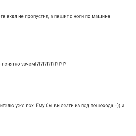
оге ехал не пропустил, а пешиг с ноги по машине
 понятно зачем!?!?!?!?!?!?!?!?
ителю уже пох. Ему бы вылезти из под пешехода =)) и