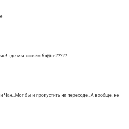
е.
тые! где мы живём бл@ть?????
и Чан…Мог бы и пропустить на переходе…А вообще, не