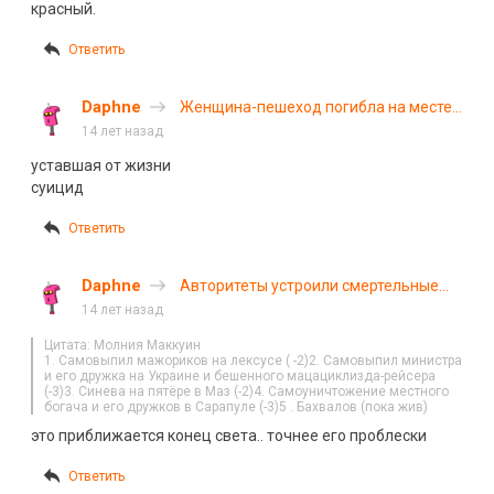
красный.
Ответить
Daphne
Женщина-пешеход погибла на месте
18+
14 лет назад
уставшая от жизни
суицид
Ответить
Daphne
Авторитеты устроили смертельные
гонки
14 лет назад
Цитата: Молния Маккуин
1. Самовыпил мажориков на лексусе ( -2)2. Самовыпил министра
и его дружка на Украине и бешенного мацациклизда-рейсера
(-3)3. Синева на пятёре в Маз (-2)4. Самоуничтожение местного
богача и его дружков в Сарапуле (-3)5 . Бахвалов (пока жив)
это приближается конец света.. точнее его проблески
Ответить