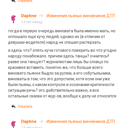
Ответить
Daphne
Извинения пьяных виновников ДТП
14 лет назад
тогда в первую очередь виновата была именно мать, но
оплошало ещё кучу людей, однако их (в отличии от
девушки-водителя) народ не спешил растерзать.
а здесь что? опять куча готового поверить во что угодно
народу понабежало. причем здесь танцы? очнитесь!!
разве она танцует? журналистам лишь бы словцо по
красивее вставить. понятно же, что больше всего
виновато пьяное быдло за рулем, а его собутыльники,
виноваты в том, что это допустили, хотя если они уже
были пьяны, о каком контроле и осознании критичности
ситуации речь? это действительно важно, а все
остальные сказки от жур-ов, вообще к делу не относятся
Ответить
Daphne
Извинения пьяных виновников ДТП
14 лет назад