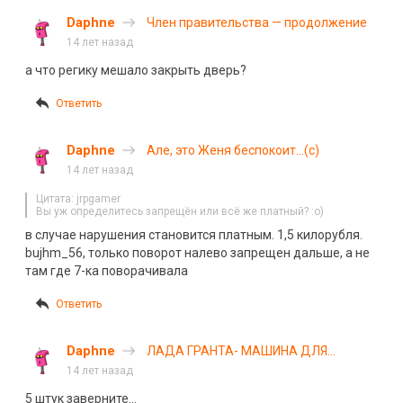
Daphne
Член правительства — продолжение
14 лет назад
а что регику мешало закрыть дверь?
Ответить
Daphne
Але, это Женя беспокоит…(с)
14 лет назад
Цитата: jrpgamer
Вы уж определитесь запрещён или всё же платный? :о)
в случае нарушения становится платным. 1,5 килорубля.
bujhm_56, только поворот налево запрещен дальше, а не
там где 7-ка поворачивала
Ответить
Daphne
ЛАДА ГРАНТА- МАШИНА ДЛЯ
ЖИЗНИ… (с)
14 лет назад
5 штук заверните…