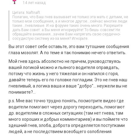
14 лет назад
Цитата: Naftnaft
Полагаю, что Ваш гнев вызывает не только эта мать с детьми, не
только мои сообщения, а и многое другое…сейчас многие люди
такие…гневливые. И на форуме таких очень много. Разрешите
дать Вам совет: а Вы меня игнорируйте! То бишь- совсем! Не
обращайте внимания…зачем Вам напрягать свою сердечно-
сосудистую систему из-за меня? Игнорьте.
Вы этот совет себе оставьте, это вам тутошние сообщения
глаза мозолят. А по теме я так понимаю нечего ответить.
Мой гнев здесь абсолютно не причем, руководствуясь
вашей логикой можно и пьяного водителя оправдать,
потому что жизнь у него тяжелая и он напился с горя,
давайте теперь его по головке погладим. Это не гнев наш
гневливый, а логика ваша и ваше "добро"… неужели вы не
понимаете?…
p.s. Мне вас точно трудно понять, посмотрите видео где
водители помогают через дорогу переходить, помогают
др. водителям в сложных ситуациях (там нет гнева, там
много хороших и добрых комментариев) и вы поймете что
здешний гнев, злоба, доброта определяется поступками
людей, а не последствием всеобщего озлобления