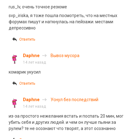
rus_lv, очень точное резюме
svp_iriska, я тоже пошла посмотреть, что на местных
форумах пишут и наткнулась на пейзажи. местами
депрессивно
Ответить
Daphne
Вывоз мусора
14 лет назад
комарик укусил
Ответить
Daphne
Уснул без последствий
14 лет назад
из-за простого нежелания встать и поспать 20 мин, мог
убить себя и других людей. и чем он лучше пьяни за
рулем? те не осознают что творят, а этот осознанно