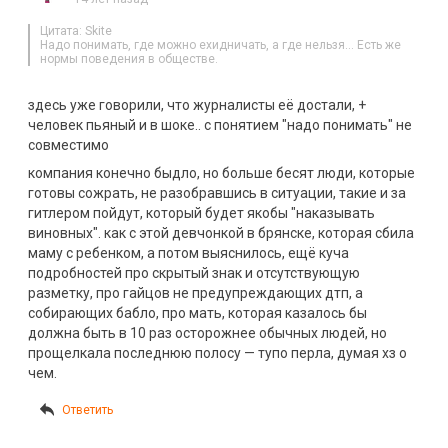
Цитата: Skite
Надо понимать, где можно ехидничать, а где нельзя… Есть же
нормы поведения в обществе.
здесь уже говорили, что журналисты её достали, +
человек пьяный и в шоке.. с понятием "надо понимать" не
совместимо
компания конечно быдло, но больше бесят люди, которые
готовы сожрать, не разобравшись в ситуации, такие и за
гитлером пойдут, который будет якобы "наказывать
виновных". как с этой девчонкой в брянске, которая сбила
маму с ребенком, а потом выяснилось, ещё куча
подробностей про скрытый знак и отсутствующую
разметку, про гайцов не предупреждающих дтп, а
собирающих бабло, про мать, которая казалось бы
должна быть в 10 раз осторожнее обычных людей, но
прощелкала последнюю полосу — тупо перла, думая хз о
чем.
Ответить