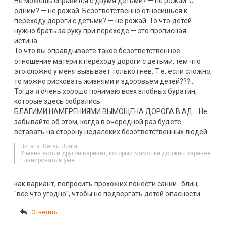
Не можешь справится с двумя детьми? — не рожай. С
одним? — не рожай. Безответственно относишься к
переходу дороги с детьми? — не рожай. То что детей
нужно брать за руку при переходе — это прописная
истина.
То что вы оправдываете такое безответственное
отношение матери к переходу дороги с детьми, тем что
это сложно у меня вызывает только гнев. Т.е. если сложно,
то можно рисковать жизнями и здоровьем детей???…
Тогда я очень хорошо понимаю всех злобных буратин,
которые здесь собрались.
БЛАГИМИ НАМЕРЕНИЯМИ ВЫМОЩЕНА ДОРОГА В АД… Не
забывайте об этом, когда в очередной раз будете
вставать на сторону недалеких безответственных людей.
Цитата: Dersu Uzala
У меня есть и другой вариант, который мамочки должны заранее
планировать в уме.
как вариант, попросить прохожих понести санки.. блин,..
"все что угодно", чтобы не подвергать детей опасности
Ответить