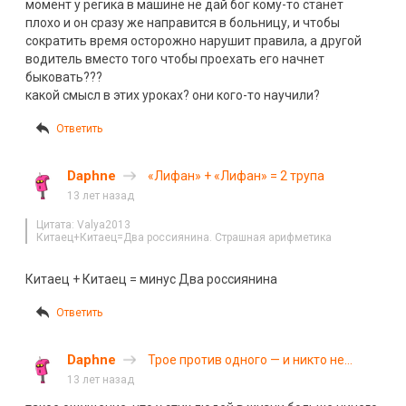
момент у регика в машине не дай бог кому-то станет
плохо и он сразу же направится в больницу, и чтобы
сократить время осторожно нарушит правила, а другой
водитель вместо того чтобы проехать его начнет
быковать???
какой смысл в этих уроках? они кого-то научили?
Ответить
Daphne
«Лифан» + «Лифан» = 2 трупа
13 лет назад
Цитата: Valya2013
Китаец+Китаец=Два россиянина. Страшная арифметика
Китаец + Китаец = минус Два россиянина
Ответить
Daphne
Трое против одного — и никто не
вышел
13 лет назад