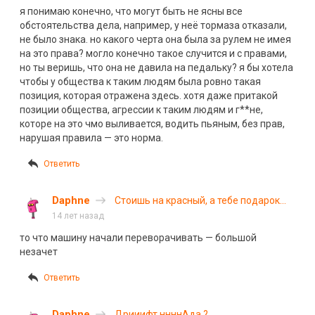
я понимаю конечно, что могут быть не ясны все
обстоятельства дела, например, у неё тормаза отказали,
не было знака. но какого черта она была за рулем не имея
на это права? могло конечно такое случится и с правами,
но ты веришь, что она не давила на педальку? я бы хотела
чтобы у общества к таким людям была ровно такая
позиция, которая отражена здесь. хотя даже притакой
позиции общества, агрессии к таким людям и г**не,
которе на это чмо выливается, водить пьяным, без прав,
нарушая правила — это норма.
Ответить
Daphne
Стоишь на красный, а тебе подарок
прилетает
14 лет назад
то что машину начали переворачивать — большой
незачет
Ответить
Daphne
Дрииифт ннннАда ?