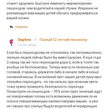
станет здоровее. Быстрее изменить мировоззрение
пешеходов, чем водителей в нашей стране. Искренне не
рекомендую вам ваших детей обучать придерживаться
вашей логике.
Ответить
Daphne
Пьяный 52-летний пенсионер
14 лет назад
Если бы к пешеходному не относились так легкомысленно,
сколько людей сейчас было бы живо/здорово. Я ещё года
2 назад так же тупо переходила дорогу, если в толпе так
вообще не беспокоилась. Теперь верчу по несколько раз
головой, стараюсь держатся либо в начале либо в конце
основной массы. И на зеленый свет наших детей приучают
спокойно переходить.. но так нельзя, при зеленом свете
тоже нужно проверять безопасность перехода.
Посмотрите на пешеходов — 95% если горит зеленый, идут
не поворачивая головы хотя возможны движения по их
полосе поворачивающих налево/направо машин.. я уже
не говорю про слепых/быдло водителей игнорирующих