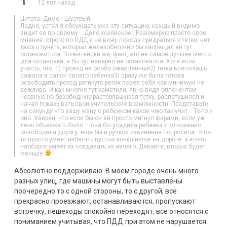
12 лет назад
Цитата: Димон Шустрый
Ладно, устал я обсуждать уже эту ситуацию, каждый видимо
видит ее по-своему… Дело хозяйское…Резюмирую просто свое
мнение: строго по ПДД я не вижу повода придраться к тетке, нет
такого пункта, который железобетонно бы запрещал ей тут
остановиться. По-житейски же, факт, это не самое лучшее место
для остановки, я бы тут наверно не остановился. Хотя если
учесть, что: 1) проезд не особо оживленный2) тетка всего-лишь
сажала в салон своего ребенка3) сразу же была готова
освободить проезд регикуто регик повел себя как минимум не
вежливо. И как многие тут заметили, явно видя оппонентом
нервную но безобидную растерявшуюся тетку, распетушился и
начал показывать свои учительские возможности. Представьте
на секунду что вашу жену с ребенком какое чмо так учит… То-то и
оно. Уверен, что если бы он ей просто мигнул фарами, если уж
лень объезжать было — она бы усадила ребенка и мгновенно
освободила дорогу, еще бы и ручкой извинения попросила…Кто-
то просто умеет избегать пустых конфликтов на дороге, а кто-то
наоборот умеет их создавать из нечего. Давайте, вторых будет
меньше
Абсолютно поддерживаю. В моем городе очень много
разных улиц, где машины могут быть выставлены
поочередно то с одной стороны, то с другой, все
прекрасно проезжают, останавливаются, пропускают
встречку, пешеходы спокойно переходят, все относятся с
пониманием учитывая, что ПДД при этом не нарушается.