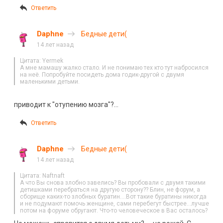
Ответить
Daphne
Бедные дети(
14 лет назад
Цитата: Yermek
А мне мамашу жалко стало. И не понимаю тех кто тут набросился
на неё. Попробуйте посидеть дома годик-другой с двумя
маленькими детьми.
приводит к "отупению мозга"?…
Ответить
Daphne
Бедные дети(
14 лет назад
Цитата: Naftnaft
А что Вы снова злобно завелись? Вы пробовали с двумя такими
детишками перебраться на другую сторону?? Блин, не форум, а
сборище каких-то злобных буратин….Вот такие буратины никогда
и не подумают помочь женщине, сами перебегут быстрее…лучше
потом на форуме обругают. Что-то человеческое в Вас осталось?