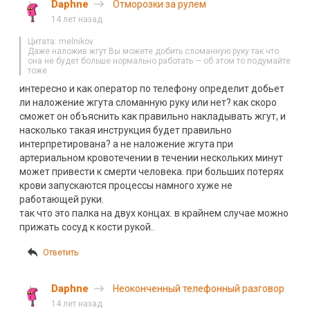
Daphne
Отморозки за рулем
14 лет назад
Цитата: melnikov
Даже наложив жгут Вы можете добить сломанную руку так что
она не будет больше нормально работать — об этом то подумайте
тоже.
интересно и как оператор по телефону определит добьет
ли наложение жгута сломанную руку или нет? как скоро
сможет он объяснить как правильно накладывать жгут, и
насколько такая инструкция будет правильно
интерпретирована? а не наложение жгута при
артериальном кровотечении в течении нескольких минут
может привести к смерти человека. при больших потерях
крови запускаются процессы намного хуже не
работающей руки.
так что это палка на двух концах. в крайнем случае можно
прижать сосуд к кости рукой..
Ответить
Daphne
Неоконченный телефонный разговор
14 лет назад