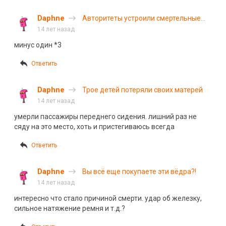
Daphne
Авторитеты устроили смертельные
гонки
14 лет назад
минус один *3
Ответить
Daphne
Трое детей потеряли своих матерей
14 лет назад
умерли пассажиры переднего сидения. лишний раз не
сяду на это место, хоть и пристегиваюсь всегда
Ответить
Daphne
Вы всё еще покупаете эти вёдра?!
14 лет назад
интересно что стало причиной смерти. удар об железку,
сильное натяжение ремня и т.д.?