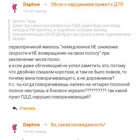
Daphne
Обгон с нарушением привел к ДТП
14 лет назад
Цитата: Tejay
Даже при самых распрекрасных ПДД (даже будь они когда-
нибудь в РФ приняты), в подобной ситуации маневр
поворачивающего ВСЕГДА будет выступать в роли первопричины
аварии.
первопричиной явилось "немедленное НЕ снижение
скорости и НЕ возвращение на свою полосу" при
увеличении числа полос.
и если даже обгоняющий не успел заметить это, потому
что двойная слишком короткая, и там не было знаков, то
почему вина поворачивающего, а не дорожников?
п.с. ты когда поворачиваешь налево на четырех полосной
полосе смотришь в боковое зеркало?????????? так какой
пункт ПДД нарушил поворачивающий?
Ответить
Daphne
Ах, какая неожиданность!
14 лет назад