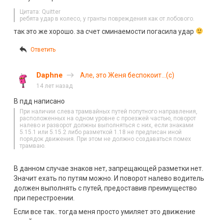
Цитата: Quitter
ребята удар в колесо, у гранты повреждения как от лобового.
так это же хорошо. за счет сминаемости погасила удар
Ответить
Daphne
Але, это Женя беспокоит…(с)
14 лет назад
В пдд написано
При наличии слева трамвайных путей попутного направления,
расположенных на одном уровне с проезжей частью, поворот
налево и разворот должны выполняться с них, если знаками
5.15.1 или 5.15.2 либо разметкой 1.18 не предписан иной
порядок движения. При этом не должно создаваться помех
трамваю.
В данном случае знаков нет, запрещающей разметки нет.
Значит ехать по путям можно. И поворот налево водитель
должен выполнять с путей, предоставив преимущество
при перестроении.
Если все так.. тогда меня просто умиляет это движение