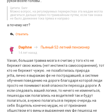
рукой возле головы…
Цитата: Sanr
Можно вопрос, на регулируемых перекрестках эта мадам могла
двигаться дальше прямо по трамвайным путям, если там знака
не было движение тока пряма и направо
а почему нет?
Ответить
Daphne
Пьяный 52-летний пенсионер
14 лет назад
Vavan, большая травма мозга я считаю у того кто не
бережет свою жизнь (нет инстинкта самосохранения), тот
кто не бережет чужую.. не позаботилась природа
jetta, лично я выражаю фе не пострадавшей, а системе
обучения поведению на дороге благодаря которой люди
просто не понимают всей опасности перехода дороги. А
если следовать вашей логике, то ничего не измениться,
пешеходы как полагались на водителей так и будут
полагаться, а нужно полагаться в первую очередь на
себя. Водитель конечно мудак, но от признания
обществом его вины и выражения ему фе пешеход не