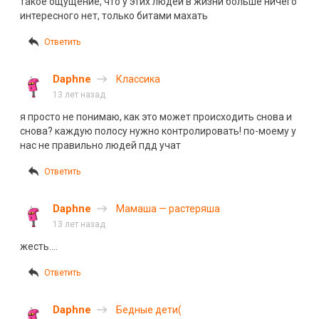
такое ощущение, что у этих людей в жизни больше ничего
интересного нет, только битами махать
Ответить
Daphne
Классика
13 лет назад
я просто не понимаю, как это может происходить снова и
снова? каждую полосу нужно контролировать! по-моему у
нас не правильно людей пдд учат
Ответить
Daphne
Мамаша — растеряша
13 лет назад
жесть….
Ответить
Daphne
Бедные дети(